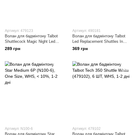
Артикул: 479123
Артикул: 490181
Волан для бадмінтону Talbot
Волан для бадмінтону Talbot
Shuttlecock Magic Night Led
Led Replacement Shuttles In
3Шт. (479123)
Tube 4Шт. (490181)
289 грн
369 грн
Артикул: N100-6
Артикул: 479102
Волан для бадмінтону Star
Волан для бадмінтону Talbot