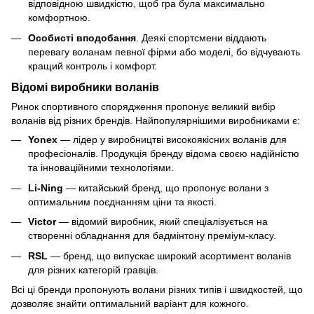
відповідною швидкістю, щоб гра була максимально
комфортною.
Особисті вподобання
. Деякі спортсмени віддають
перевагу воланам певної фірми або моделі, бо відчувають
кращий контроль і комфорт.
Відомі виробники воланів
Ринок спортивного спорядження пропонує великий вибір
воланів від різних брендів. Найпопулярнішими виробниками є:
Yonex
— лідер у виробництві високоякісних воланів для
професіоналів. Продукція бренду відома своєю надійністю
та інноваційними технологіями.
Li-Ning
— китайський бренд, що пропонує волани з
оптимальним поєднанням ціни та якості.
Victor
— відомий виробник, який спеціалізується на
створенні обладнання для бадмінтону преміум-класу.
RSL
— бренд, що випускає широкий асортимент воланів
для різних категорій гравців.
Всі ці бренди пропонують волани різних типів і швидкостей, що
дозволяє знайти оптимальний варіант для кожного.