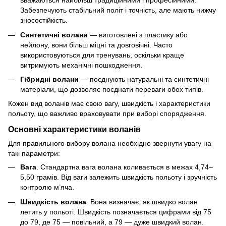
вважаються найбільш традиційними і професійними.
Забезпечують стабільний політ і точність, але мають нижчу
зносостійкість.
Синтетичні волани
— виготовлені з пластику або
нейлону, вони більш міцні та довговічні. Часто
використовуються для тренувань, оскільки краще
витримують механічні пошкодження.
Гібридні волани
— поєднують натуральні та синтетичні
матеріали, що дозволяє поєднати переваги обох типів.
Кожен вид воланів має свою вагу, швидкість і характеристики
польоту, що важливо враховувати при виборі спорядження.
Основні характеристики воланів
Для правильного вибору волана необхідно звернути увагу на
такі параметри:
Вага
. Стандартна вага волана коливається в межах 4,74–
5,50 грамів. Від ваги залежить швидкість польоту і зручність
контролю м’яча.
Швидкість волана
. Вона визначає, як швидко волан
летить у польоті. Швидкість позначається цифрами від 75
до 79, де 75 — повільний, а 79 — дуже швидкий волан.