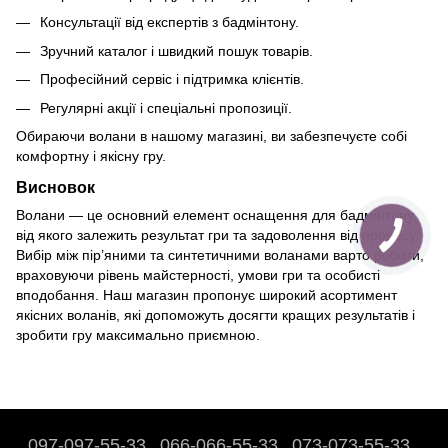
Консультації від експертів з бадмінтону.
Зручний каталог і швидкий пошук товарів.
Професійний сервіс і підтримка клієнтів.
Регулярні акції і спеціальні пропозиції.
Обираючи волани в нашому магазині, ви забезпечуєте собі
комфортну і якісну гру.
Висновок
Волани — це основний елемент оснащення для бадмінтону,
від якого залежить результат гри та задоволення від процесу.
Вибір між пір’яними та синтетичними воланами варто робити,
враховуючи рівень майстерності, умови гри та особисті
вподобання. Наш магазин пропонує широкий асортимент
якісних воланів, які допоможуть досягти кращих результатів і
зробити гру максимально приємною.
097-097-55-33
066-066-55-33
073-073-55-33