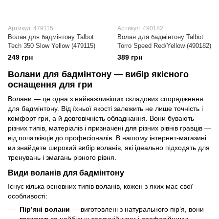
Артикул: 479115
Артикул: 490182
Волан для бадмінтону Talbot
Волан для бадмінтону Talbot
Tech 350 Slow Yellow (479115)
Torro Speed Red/Yellow (490182)
249 грн
389 грн
Волани для бадмінтону — вибір якісного
оснащення для гри
Волани — це одна з найважливіших складових спорядження
для бадмінтону. Від їхньої якості залежить не лише точність і
комфорт гри, а й довговічність обладнання. Вони бувають
різних типів, матеріалів і призначені для різних рівнів гравців —
від початківців до професіоналів. В нашому інтернет-магазині
ви знайдете широкий вибір воланів, які ідеально підходять для
тренувань і змагань різного рівня.
Види воланів для бадмінтону
Існує кілька основних типів воланів, кожен з яких має свої
особливості:
Пір’яні волани
— виготовлені з натурального пір’я, вони