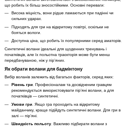
що робить їх більш зносостійкими. Основні переваги:
Висока міцність, вони рідше ламаються при падінні чи
сильних ударах.
Підходять для гри на відкритому повітрі, оскільки не
бояться вологи.
Доступна ціна, що робить їх популярними серед аматорів.
Синтетичні волани ідеальні для щоденних тренувань і
початківців, але їх польотна траєкторія може бути менш
передбачуваною, ніж у пір’яних.
Як обрати волани для бадмінтону
Вибір воланів залежить від багатьох факторів, серед яких:
Рівень гри
. Професіоналам та досвідченим гравцям
рекомендується використовувати пір’яні волани, а для
початківців — синтетичні.
Умови гри
. Якщо гра проходить на відкритому
майданчику, краще підійдуть синтетичні волани. Для гри в
залі — пір’яні.
Швидкість польоту
. Важливо підбирати волани з