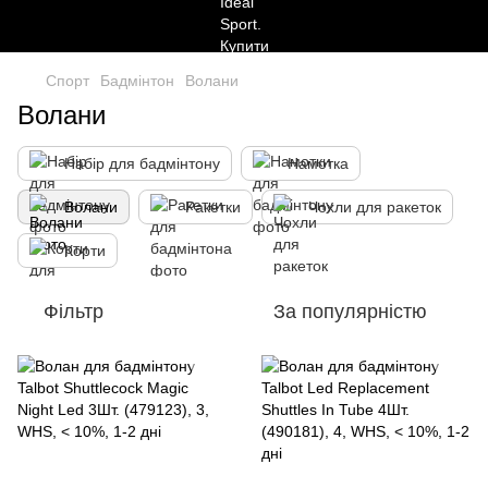
Спорт
Бадмінтон
Волани
Волани
Набір для бадмінтону
Намотка
Волани
Ракетки
Чохли для ракеток
Корти
Фільтр
За популярністю