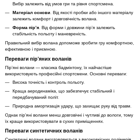
Вибір залежить від умов гри та рівня спортсмена.
Матеріал основи
. Від якості пробки або іншого матеріалу
залежить комфорт і довговічність волана.
Форма пір’я
. Від форми і довжини пір’я залежить
стабільність польоту і маневреність.
Правильний вибір волана допоможе зробити гру комфортною,
ефективною і приємною.
Переваги пір’яних воланів
Пір’яні волани — класика бадмінтону, їх найчастіше
використовують професійні спортсмени. Основні переваги:
Висока точність і контроль польоту.
Краща аеродинаміка, що забезпечує стабільний і
передбачуваний політ.
Природна амортизація удару, що захищає руку від травм.
Однак пір’яні волани менш довговічні і чутливі до вологи, тому
їх краще використовувати в сухих приміщеннях.
Переваги синтетичних воланів
Синтетичні волани виготовляються з високоякісних полімерів,