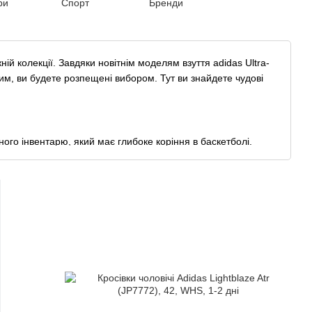
ри
Спорт
Бренди
ній колекції. Завдяки новітнім моделям взуття adidas Ultra-
шим, ви будете розпещені вибором. Тут ви знайдете чудові
ного інвентарю, який має глибоке коріння в баскетболі.
інив майбутнє баскетбольних кросівок завдяки своїм
носили Converse All Stars, в просторіччі відому як «Чакі»,
 вимогами гравців. З випуском «SuperStar» Adidas
тавленими завданнями.
pergrip та були першими баскетбольними кросівками,
нанні з гумовим миском і підошвою з малюнком «ялинки»
ини 70-х близько 3/4 гравців ліги носили «SuperStar», а в
аббар підписав контракт з Adidas. З того часу і до
і близько 70 гравці запалюють свої нічні клуби брендом
Джон Уолл та Деміан Лиллард – три вибухових розігрувачів.