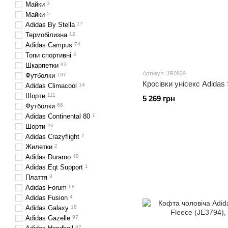
Майки
3
Майки
5
Adidas By Stella
17
Термобілизна
12
Adidas Campus
74
Топи спортивні
4
Шкарпетки
93
Артикул: JR0929
Футболки
197
Кросівки унісекс Adidas
Adidas Climacool
14
Шорти
111
5 269 грн
Футболки
66
Adidas Continental 80
1
Шорти
26
Adidas Crazyflight
7
Жилетки
2
Adidas Duramo
48
Adidas Eqt Support
1
Плаття
3
Adidas Forum
68
Adidas Fusion
4
Adidas Galaxy
18
Adidas Gazelle
97
87