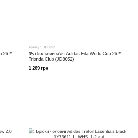
і з професійним скейтером Деннісом Бузеніцем, це фірмовий
і кросівки, натхненні легендарними футбольними бутсами,
ошві з поролоновим покриттям і підтримує коміром для точної
расі, зверніть увагу на легкі кросівки Adidas Terrex Shoe.
видкого пересування по дорогах. Підошва оснащена
Артикул: JD8052
яке забезпечує надійне зчеплення з дорогою, навіть коли
up 26™
Футбольний м'яч Adidas Fifa World Cup 26™
ям і слизьким брудом. Легка амортизація з
Trionda Club (JD8052)
у протягом довгих миль вгору та вниз по крутих схилах, а
1 269 грн
ьої частини стопи, якщо ваші швидкі кроки стикнуться з
 році як перше світловідбивальне взуття від Adidas. Верх
іри та сітки до синтетичних накладок та світловідбивних
вони мають певну додаткову вагу. У взутті також є клітина з
и BOOST, оскільки вона додає стабільність. Загострена
в іншому досить широкий. Подовжений язичок в стилі ретро
 надають взуттю приємний вигляд.