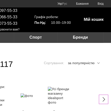
Укр
Рус
Бажання
Вхід
097-55-33
Графік роботи:
066-55-33
Мій кошик
Пн-Нд:
10.00–19:00
073-55-33
звонити вам?
Спорт
Бренди
 117
Сортування:
за популярністю