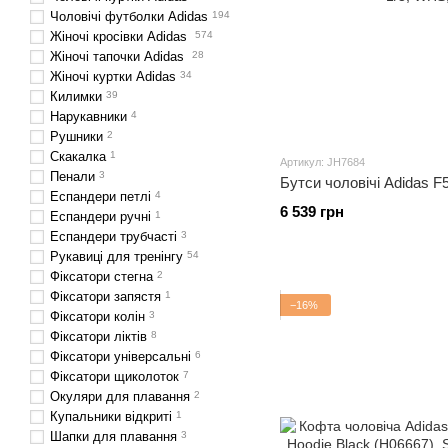
Чоловічі футболки Adidas
194
Жіночі кросівки Adidas
574
Жіночі тапочки Adidas
28
Жіночі куртки Adidas
34
Килимки
39
Нарукавники
4
Рушники
2
Скакалка
1
Артикул: JH7684
Пенали
3
Бутси чоловічі Adidas F
Еспандери петлі
4
6 539 грн
Еспандери ручні
1
Еспандери трубчасті
3
Рукавиці для тренінгу
54
Фіксатори стегна
2
Фіксатори запястя
1
−16%
Фіксатори колін
3
Фіксатори ліктів
8
Фіксатори універсальні
6
Фіксатори щиколоток
7
Окуляри для плавання
2
Купальники відкриті
1
Шапки для плавання
3