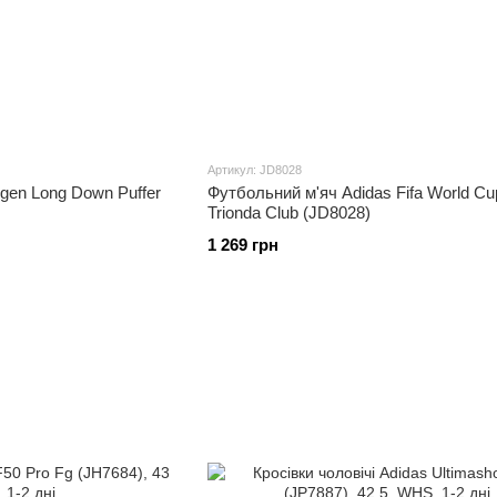
Adidas
Busentiz.
Ці кросівки створені у співпрац
виріб Adidas skateboarding. Ці чоловічі спортивн
виготовлені із замші преміумкласу на гумовій під
посадки.
Adidas
Terrex
.
Коли швидкість – ваш пріоритет на т
Вони розроблені з функціями, необхідними для ш
Артикул: JD8028
надміцним гумовим покриттям Continental Rubber, 
gen Long Down Puffer
Футбольний м'яч Adidas Fifa World C
приємні гірські стежки змінюються гладким камінн
Trionda Club (JD8028)
етиленвінілацетату забезпечує комфорт і підтримк
1 269 грн
формований мисок з TPU забезпечує захист передн
несподіваними камінням і корінням.
Adidas
Nite
Jogger.
Nite Jogger розроблені в 1980
adidas Nite Jogger є поєднанням матеріалів від шк
матеріалів. Ймовірно, це основна причина, по якій 
ТПУ навколо п'яти, яка дуже необхідна для підошв
передня частина в стилі ретро звужує верх, який 
та плоскі шнурки зі світловідбиваючими деталями