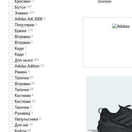
Знижки
Кросівки
17
Бутси
197
Знижки
170
Adidas Adi 2000
3
Популярне
8
Брюки
173
Вітровки
3
Вітровки
1
Кеди
7
Кеди
3
Для нього
110
Adidas Adifom
21
Ремені
3
Тапочки
87
Вітровки
20
Тапочки
66
Костюми
9
Костюми
19
Тапочки
2
Рукавиці
5
Напульсники
5
Для неї
47
Кофти
66