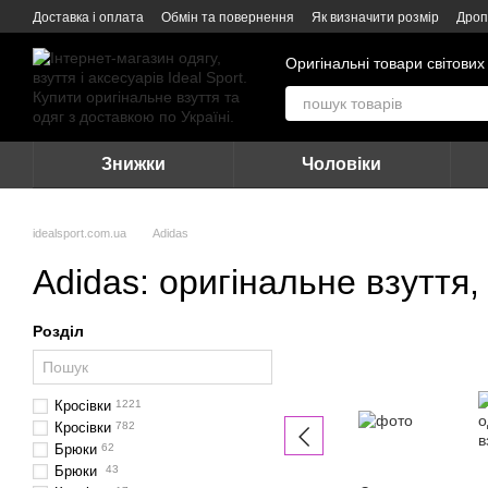
Перейти до основного контенту
Доставка і оплата
Обмін та повернення
Як визначити розмір
Дроп
Оригінальні товари світових
Знижки
Чоловіки
idealsport.com.ua
Adidas
Adidas: оригінальне взуття,
Розділ
Кросівки
1221
Кросівки
782
Брюки
62
Брюки
43