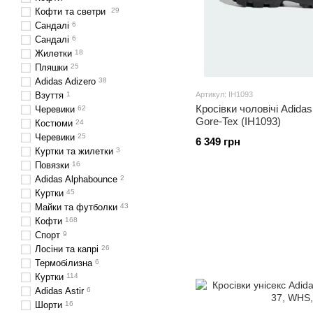
Кофти та светри
29
Сандалі
6
Сандалі
6
Жилетки
18
Пляшки
25
Adidas Adizero
38
Взуття
1
Артикул: IH1093
Кросівки чоловічі Adidas
Черевики
62
Gore-Tex (IH1093)
Костюми
24
Черевики
25
6 349 грн
Куртки та жилетки
3
Повязки
16
Adidas Alphabounce
2
Куртки
45
Майки та футболки
43
Кофти
168
Спорт
9
Лосіни та капрі
26
Термобілизна
6
Куртки
114
Adidas Astir
6
Шорти
16