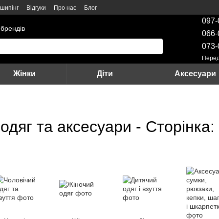
шипінг
Відгуки
Про нас
Блог
097-
 брендів
066-
073-
Перед
Жінки
Діти
Аксесуари
 одяг та аксесуари - Сторінка: