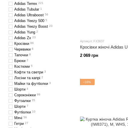
Adidas Terrex
221
Adidas Tubular
1
Adidas Ultraboost
56
Adidas Yeezy 500
5
Adidas Yeezy Boost
23
Adidas Yung
2
Adidas Zx
23
Артикул: FX3637
Кросівки
86
Кросівки жіночі Adidas 
Черевики
8
Тапочки
8
2 069 грн
Брюки
2
Костюми
5
Кофти та светри
3
Лосіни та капрі
2
−16%
Майки та футболки
3
Шорти
4
Сороконіжки
99
Футзалки
35
Шорти
7
Футболки
10
Мячі
56
Гетри
27