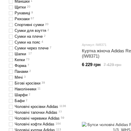
Манішки
1
Щитки
20
Рукавиці
9
Рюкзаки
67
Спортивні сумки
20
Сумки для взуття
2
Сумки на плече
2
Сумки на пояс
4
Артикул: IW8371
Сумки через плече
7
Куртка жіноча Adidas Re
Шапки
17
(IW8371)
Кепки
73
6 229 грн
7 429 грн
Форма
7
Панами
2
Мячі
3
Бігові кросівки
39
Наколінники
11
Шарфи
2
Бафи
2
Чоловічі кросівки Adidas
1136
Чоловічі тапочки Adidas
77
Чоловічі черевики Adidas
59
Чоловічі кофти Adidas
164
Чоловічі куртки Adidas
113