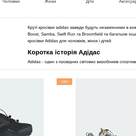
Чоловіки
Жінки
Діти
Аксесуа
Круті кросівки adidas завжди будуть незамінними в кож
Boost, Samba, Swift Run та Broomfield та багатьом ін
кросівки Adidas для чоловіків, жінок і дітей.
Коротка історія Адідас
Adidas - один з провідних світових виробників спортив
Бренд, відомий своїми трьома смужками, докорінно зм
інноваціям на початку 70-х років. До цього гравці НБА 
проте у міру розвитку гри вони не могли встигнути за
−16%
представила взуття, яке відмінно справлялося з пос
Низькі кросівки Superstar були створені на основі Su
повністю зробленими з натуральної шкіри. Це в поєд
зробило взуття міцним, чіпким і довговічним. До серед
1976 році не хто інший, як легендарний Карім Абдул-Дж
середини 80-х їх екіпірування управляло НБА. Сьогодн
Adidas. Серед них великі баскетболісти Деррік Роуз, 