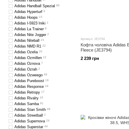
Adidas Handball
Adidas Handball Spezial
86
Adidas Hyperturf
6
Adidas Hoops
15
Adidas I-5923 Iniki
2
Adidas La Trainer
8
Adidas Nite Jogger
2
Артикул: JE3794
Adidas Niteball
23
Кофта чоловіча Adidas E
Adidas NMD R1
22
Fleece (JE3794)
Adidas Ozelia
20
Adidas Ozmillen
12
2 239 грн
Adidas Oznova
7
Adidas Ozrah
2
Adidas Ozweego
49
Adidas Pureboost
18
Adidas Response
19
Adidas Retropy
17
Adidas Rivalry
16
Adidas Samba
91
Adidas Stan Smith
48
Adidas Streetball
2
Adidas Supernova
24
Adidas Superstar
44