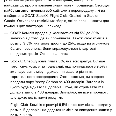
розглянемо деякі деталі. Які є найкращі, найгірші та
найцікавіші, про які повинен знати кожен продавець. Сьогодні
найбільш автентичними веб-сайтами з перепродажу, які ви
знайдете, є GOAT, StockX, Flight Club, Grailed та Stadium
Goods. Ось список комісійних зборів, які ви повинні знати для
кожної з цих платформ, і приклад!
GOAT: Комісія продавця коливається від 5% до 30%
залежно від того, де ви проживаєте. Також існує комісія в
розмірі 9,5%, яка може зрости до 25%, якщо ви отримуєте
багато повернень. Вони вираховуються із вартості
проданих кросів. Ось повна плата.
StockX: Спершу існує плата 3%, яка всіх дратує. Більше
того, існує комісія за транзакції, яка починається з 9,5% і
зменшується в міру підвищення вашого рівня як
торговельного посередника. Отже, скажімо, ви вперше
продали пару Yeezy Carbon за 400 доларів. Загалом із
цього буде віднято 50 доларів. Отже, ви отримаєте 350
доларів замість 400 доларів. Звичайно, не все в прольоті,
але дехто воліє нижчі розцінки.
Flight Club: Комісія в розмірі 9,5% плюс комісія за продаж у
розмірі 5 доларів і на додаток комісія за виведення коштів у
розмірі 2,9%.