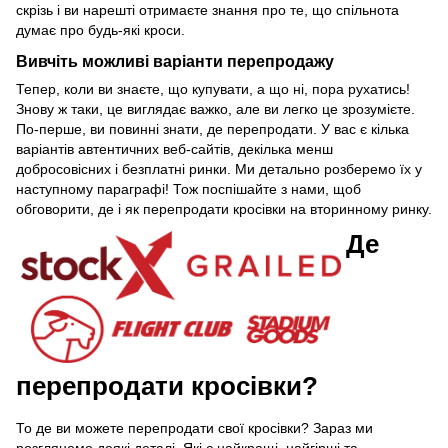
скрізь і ви нарешті отримаєте знання про те, що спільнота
думає про будь-які кроси.
Вивчіть можливі варіанти перепродажу
Тепер, коли ви знаєте, що купувати, а що ні, пора рухатись!
Знову ж таки, це виглядає важко, але ви легко це зрозумієте.
По-перше, ви повинні знати, де перепродати. У вас є кілька
варіантів автентичних веб-сайтів, декілька менш
добросовісних і безплатні ринки. Ми детально розберемо їх у
наступному параграфі! Тож поспішайте з нами, щоб
обговорити, де і як перепродати кросівки на вторинному ринку.
Де
перепродати кросівки?
То де ви можете перепродати свої кросівки? Зараз ми