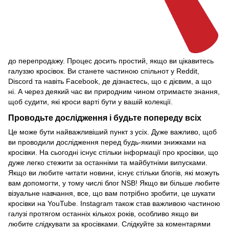
до перепродажу. Процес досить простий, якщо ви цікавитесь
галуззю кросівок. Ви станете частиною спільнот у Reddit,
Discord та навіть Facebook, де дізнаєтесь, що є дієвим, а що
ні. А через деякий час ви природним чином отримаєте знання,
щоб судити, які кроси варті бути у вашій колекції.
Проводьте дослідження і будьте попереду всіх
Це може бути найважливіший пункт з усіх. Дуже важливо, щоб
ви проводили дослідження перед будь-якими знижками на
кросівки. На сьогодні існує стільки інформації про кросівки, що
дуже легко стежити за останніми та майбутніми випусками.
Якщо ви любите читати новини, існує стільки блогів, які можуть
вам допомогти, у тому числі блог NSB! Якщо ви більше любите
візуальне навчання, все, що вам потрібно зробити, це шукати
кросівки на YouTube. Instagram також став важливою частиною
галузі протягом останніх кількох років, особливо якщо ви
любите слідкувати за кросівками. Слідкуйте за коментарями