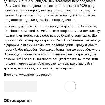
до інших. Однією з найвідоміших платформ перепродажу є
eBay. Хоча вони додали процес автентифікації в 2020 році,
вони стають на сторону покупця, якщо щось трапиться, і це
відомо. Перевагою є те, що комісія за продажі кросів, які ви
продаєте понад 100 доларів, не передбачена!
Інші місця, де ви можете перепродати кроси, - це Instagram,
Facebook та Discord. Звичайно, вам потрібно мати там сильну,
надійну аудиторію, тому обов’язково будуйте репутацію. Ще
один спосіб перепродати кроси - Reddit. r / Sneakermarket - це
підфорум, в якому є спільнота перепродажів. Продукт досить
простий: без підробок, без шахрайства, інакше вас заблокують.
Ви завжди можете перевірити принципи співтовариства для
покажчиків! І оскільки ви знаєте всі цікаві факти, ви готові піти
на шлях перепродаж. Але переконайтеся, що у вас є бот-
кросівок, готовий надати вам те, що потрібно!
Джерело: www.nikeshoebot.com
Обговорення