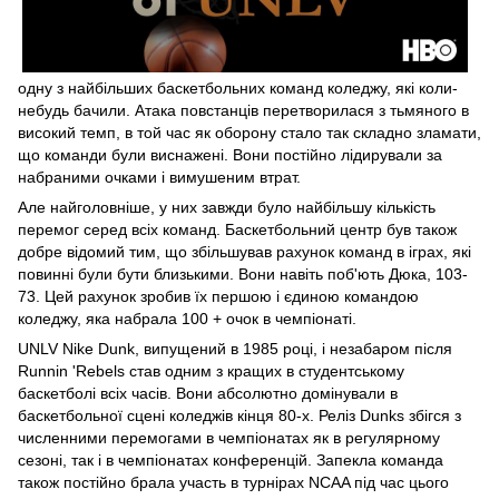
одну з найбільших баскетбольних команд коледжу, які коли-
небудь бачили. Атака повстанців перетворилася з тьмяного в
високий темп, в той час як оборону стало так складно зламати,
що команди були виснажені. Вони постійно лідирували за
набраними очками і вимушеним втрат.
Але найголовніше, у них завжди було найбільшу кількість
перемог серед всіх команд. Баскетбольний центр був також
добре відомий тим, що збільшував рахунок команд в іграх, які
повинні були бути близькими. Вони навіть поб'ють Дюка, 103-
73. Цей рахунок зробив їх першою і єдиною командою
коледжу, яка набрала 100 + очок в чемпіонаті.
UNLV Nike Dunk, випущений в 1985 році, і незабаром після
Runnin 'Rebels став одним з кращих в студентському
баскетболі всіх часів. Вони абсолютно домінували в
баскетбольної сцені коледжів кінця 80-х. Реліз Dunks збігся з
численними перемогами в чемпіонатах як в регулярному
сезоні, так і в чемпіонатах конференцій. Запекла команда
також постійно брала участь в турнірах NCAA під час цього