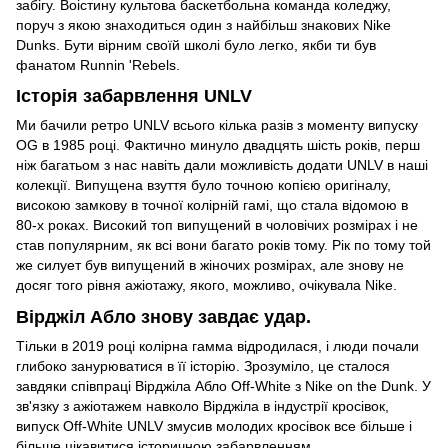
забігу. Воістину культова баскетбольна команда коледжу,
поруч з якою знаходиться один з найбільш знакових Nike
Dunks. Бути вірним своїй школі було легко, якби ти був
фанатом Runnin 'Rebels.
Історія забарвлення UNLV
Ми бачили ретро UNLV всього кілька разів з моменту випуску
OG в 1985 році. Фактично минуло двадцять шість років, перш
ніж багатьом з нас навіть дали можливість додати UNLV в наші
колекції. Випущена взуття було точною копією оригіналу,
високою замкову в точної колірній гамі, що стала відомою в
80-х роках. Високий топ випущений в чоловічих розмірах і не
став популярним, як всі вони багато років тому. Рік по тому той
же силует був випущений в жіночих розмірах, але знову не
досяг того рівня ажіотажу, якого, можливо, очікувала Nike.
Вірджіл Абло знову завдає удар.
Тільки в 2019 році колірна гамма відродилася, і люди почали
глибоко занурюватися в її історію. Зрозуміло, це сталося
завдяки співпраці Вірджіла Абло Off-White з Nike on the Dunk. У
зв'язку з ажіотажем навколо Вірджіла в індустрії кросівок,
випуск Off-White UNLV змусив молодих кросівок все більше і
більше цікавитися історичною забарвленням.