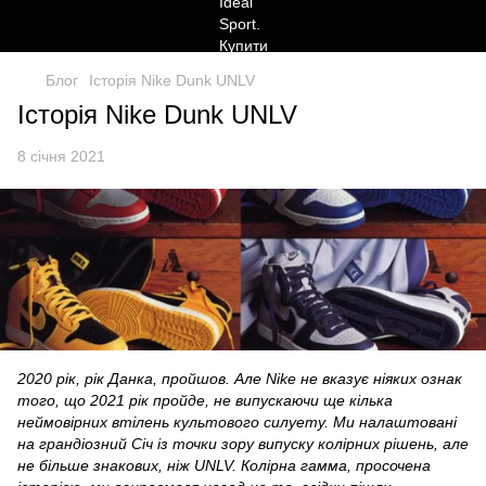
Блог
Історія Nike Dunk UNLV
Історія Nike Dunk UNLV
8 січня 2021
2020 рік, рік Данка, пройшов. Але Nike не вказує ніяких ознак
того, що 2021 рік пройде, не випускаючи ще кілька
неймовірних втілень культового силуету. Ми налаштовані
на грандіозний Січ із точки зору випуску колірних рішень, але
не більше знакових, ніж UNLV. Колірна гамма, просочена