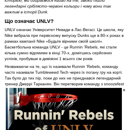
історією, ми озираємося назад на те, звідки пішли
легендарні сріблясто-червоні кольори і чому вони так
важливі в історії Dunk.
Що означає UNLV?
UNLV означає Університет Невади в Лас-Вегасі. Це школа, яку
Nike вибрала при первісному випуску Dunks ще в 80-х роках в
рамках кампанії Nike «Будьте вірними своїй школі».
Баскетбольна команда UNLV - це Runnin 'Rebels, які стали
кілька сумно відомими в кінці 70-х, домігшись серйозних
успіхів, пробувши в дивізіоні 1 всього сім років.
Незважаючи на те, що їх називали Runnin 'Rebels, команду
часто називали Tumbleweed Tech через їх погану гру на корті.
Так було до тих пір, поки до них не приєднався легендарний
тренер Джеррі Тарканян. Він перетворив команду з snoozefest
в