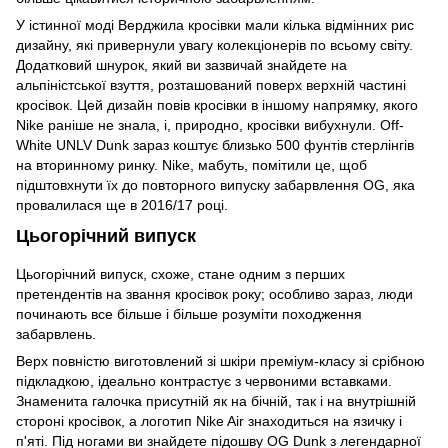
У істинної моді Верджила кросівки мали кілька відмінних рис
дизайну, які привернули увагу колекціонерів по всьому світу.
Додатковий шнурок, який ви зазвичай знайдете на
альпіністської взуття, розташований поверх верхній частині
кросівок. Цей дизайн повів кросівки в іншому напрямку, якого
Nike раніше не знала, і, природно, кросівки вибухнули. Off-
White UNLV Dunk зараз коштує близько 500 фунтів стерлінгів
на вторинному ринку. Nike, мабуть, помітили це, щоб
підштовхнути їх до повторного випуску забарвлення OG, яка
провалилася ще в 2016/17 році.
Цьогорічний випуск
Цьогорічний випуск, схоже, стане одним з перших
претендентів на звання кросівок року; особливо зараз, люди
починають все більше і більше розуміти походження
забарвлень.
Верх повністю виготовлений зі шкіри преміум-класу зі срібною
підкладкою, ідеально контрастує з червоними вставками.
Знаменита галочка присутній як на бічній, так і на внутрішній
стороні кросівок, а логотип Nike Air знаходиться на язичку і
п'яті. Під ногами ви знайдете підошву OG Dunk з легендарної