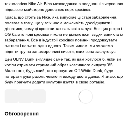
технологією Nike Air. Біла межподошва в поєднанні з червоною
підошвою майстерно доповнює верх кросівок.
Краса, що стоїть за Nike, яка випускає ці старі забарвлення,
полягає в тому, що у всіх нас є можливість досліджувати і
дізнатися, чому ці кросівки так важливі в галузі. Без цих ретро і
OG багато нові кросівки ніколи не дізнаються, звідки виникла їх
забарвлення. Все в індустрії кросівок повинні продовжувати
вчитися і навчати один одного. Таким чином, ми зможемо
підняти гру на запаморочливі висоти, яких вона заслуговує.
Цей ULNV Dunk виглядає саме так, як вам хотілося б, якби ви
хотіли отримати стриманий образ класичного силуету '85.
Мало того, будь-який, хто пропустив Off-White Dunk, буде
потирати руки разом, чекаючи виходу цього данки. Я знаю, що
буду прагнути додати культову взуття в свою ротацію..
Обговорення