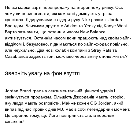
Не всі марки варті перепродажу на вторинному ринку. Ось
чому ви повинні знати, які компанії домінують у грі на
кросівках. Лідируючими є лідери руху Nike разом із Jordan
Брендом. Близьким другим є Adidas та Yeezy від Kanye West.
Варто зазначити, що останнім часом New Balance
активізується. Останнім часом вони працюють над своїм хайп-
відділом і, безумовно, піднімаються по хайп-сходах повільно,
але неухильно. Два нові колаби компанії з Stray Rats та
Casablanca задають тон, можливо через зміну стилю життя.?
Зверніть увагу на фон взуття
Jordan Brand грає на сентиментальній цінності ударів і
закінчується продажем. Більшість Джорданів мають історію,
яку люди мають розповісти. Майже кожен OG Jordan, який
випав під час ігрових днів MJ, має в собі легендарний момент.
Це сприяло тому, що Його повітряність стала королем
схвалень!