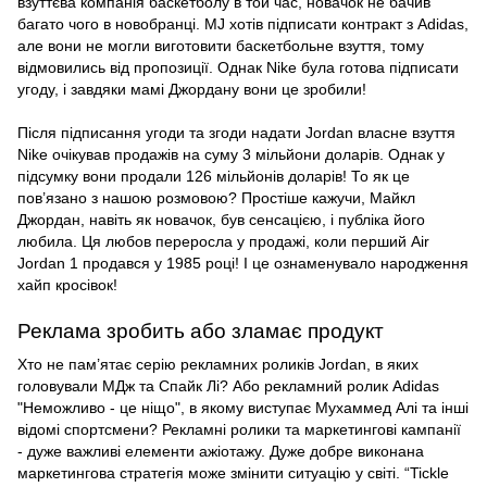
взуттєва компанія баскетболу в той час, новачок не бачив
багато чого в новобранці. MJ хотів підписати контракт з Adidas,
але вони не могли виготовити баскетбольне взуття, тому
відмовились від пропозиції. Однак Nike була готова підписати
угоду, і завдяки мамі Джордану вони це зробили!
Після підписання угоди та згоди надати
Jordan
власне взуття
Nike очікував продажів на суму 3 мільйони доларів. Однак у
підсумку вони продали 126 мільйонів доларів! То як це
пов’язано з нашою розмовою? Простіше кажучи, Майкл
Джордан, навіть як новачок, був сенсацією, і публіка його
любила. Ця любов переросла у продажі, коли перший Air
Jordan 1 продався у 1985 році! І це ознаменувало народження
хайп кросівок!
Реклама зробить або зламає продукт
Хто не пам’ятає серію рекламних роликів
Jordan
, в яких
головували МДж та Спайк Лі? Або рекламний ролик Adidas
"Неможливо - це ніщо", в якому виступає Мухаммед Алі та інші
відомі спортсмени? Рекламні ролики та маркетингові кампанії
- дуже важливі елементи ажіотажу. Дуже добре виконана
маркетингова стратегія може змінити ситуацію у світі. “Tickle