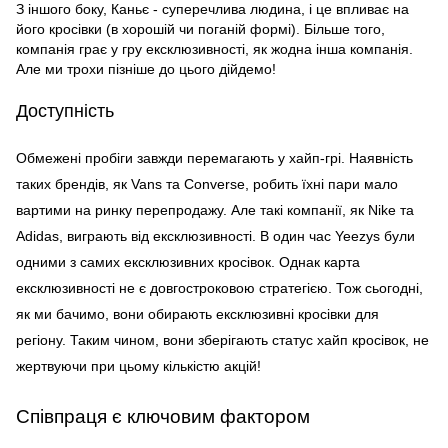
З іншого боку, Каньє - суперечлива людина, і це впливає на
його кросівки (в хорошій чи поганій формі). Більше того,
компанія грає у гру ексклюзивності, як жодна інша компанія.
Але ми трохи пізніше до цього дійдемо!
Доступність
Обмежені пробіги завжди перемагають у хайп-грі. Наявність
таких брендів, як Vans та Converse, робить їхні пари мало
вартими на ринку перепродажу. Але такі компанії, як Nike та
Adidas, виграють від ексклюзивності. В один час Yeezys були
одними з самих ексклюзивних кросівок. Однак карта
ексклюзивності не є довгостроковою стратегією. Тож сьогодні,
як ми бачимо, вони обирають ексклюзивні кросівки для
регіону. Таким чином, вони зберігають статус хайп кросівок, не
жертвуючи при цьому кількістю акцій!
Співпраця є ключовим фактором