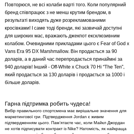
Повторюся, не всі колаби варті того. Коли популярний
бренд співпрацює з не менш крутим брендом, в
результаті виходять дуже розрекламованими
кросівками! І саме тоді бренди, які зазвичай доступні
для широких мас, вражають джекпот ексклюзивним
колабом. Очевидними прикладами цього є Fear of God x
Vans Era 95 DX Marshmallow. Він продається за 90
доларів, а в даний час перепродається принаймні за
940 доларів! Інший - Off-White x Chuck 70 Hi “The Ten”,
який продається за 130 доларів і продається за 1000 і
більше доларів.
Гарна підтримка робить чудеса!
Вибір правильного спортсмена має вирішальне значення для
маркетингової гри. Підтвердження
Jordan
є живим
підтвердженням цього. Пам’ятаєте час, коли Майкл Джордан
не хотів підписувати контракт із Nike? Натомість, як найкраща