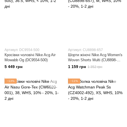
Артикул: DC9554-500
Артикул: CU8898-657
Кросівки чоловічі Nike Acg Air
Шорти жіночі Nike Acg Women's
Mowabb Og (DC9554-500)
Woven Shorts Multi (CU8898-
657)
5 449 грн
1 159 грн
1 352 грн
−13%
−11%