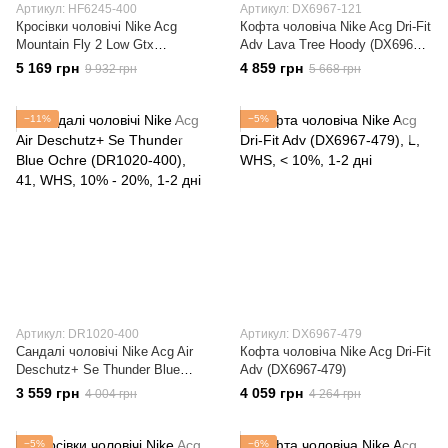
Артикул: HF6245-400
Артикул: DX6967-121
Кросівки чоловічі Nike Acg
Кофта чоловіча Nike Acg Dri-Fit
Mountain Fly 2 Low Gtx
Adv Lava Tree Hoody (DX6967-
(HF6245-400)
121)
5 169 грн
4 859 грн
9 932 грн
5 668 грн
−11%
−5%
Артикул: DR1020-400
Артикул: DX6967-479
Сандалі чоловічі Nike Acg Air
Кофта чоловіча Nike Acg Dri-Fit
Deschutz+ Se Thunder Blue
Adv (DX6967-479)
Ochre (DR1020-400)
3 559 грн
4 059 грн
4 004 грн
4 264 грн
−5%
−6%