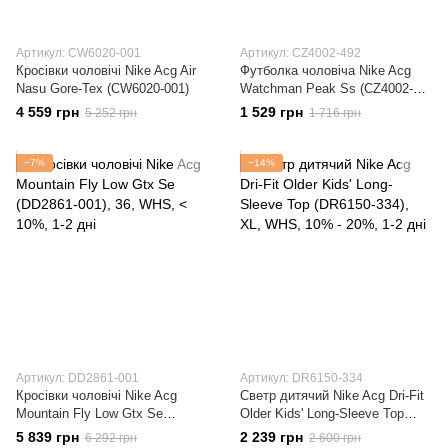
Артикул: CW6020-001
Артикул: CZ4002-492
Кросівки чоловічі Nike Acg Air
Футболка чоловіча Nike Acg
Nasu Gore-Tex (CW6020-001)
Watchman Peak Ss (CZ4002-
492)
4 559 грн
1 529 грн
5 252 грн
1 716 грн
−7%
−14%
Артикул: DD2861-001
Артикул: DR6150-334
Кросівки чоловічі Nike Acg
Светр дитячий Nike Acg Dri-Fit
Mountain Fly Low Gtx Se
Older Kids' Long-Sleeve Top
(DD2861-001)
(DR6150-334)
5 839 грн
2 239 грн
6 292 грн
2 600 грн