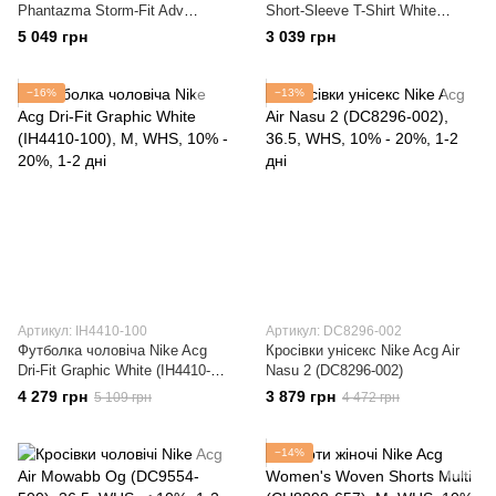
Phantazma Storm-Fit Adv
Short-Sleeve T-Shirt White
Jacket Grey (IF1143-025)
(DC5356-121)
5 049 грн
3 039 грн
−16%
−13%
Артикул: IH4410-100
Артикул: DC8296-002
Футболка чоловіча Nike Acg
Кросівки унісекс Nike Acg Air
Dri-Fit Graphic White (IH4410-
Nasu 2 (DC8296-002)
100)
4 279 грн
3 879 грн
5 109 грн
4 472 грн
−14%