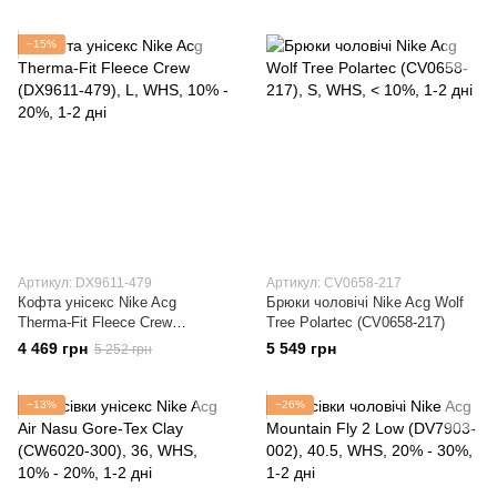
−15%
Артикул: DX9611-479
Артикул: CV0658-217
Кофта унісекс Nike Acg
Брюки чоловічі Nike Acg Wolf
Therma-Fit Fleece Crew
Tree Polartec (CV0658-217)
(DX9611-479)
4 469 грн
5 549 грн
5 252 грн
−13%
−26%