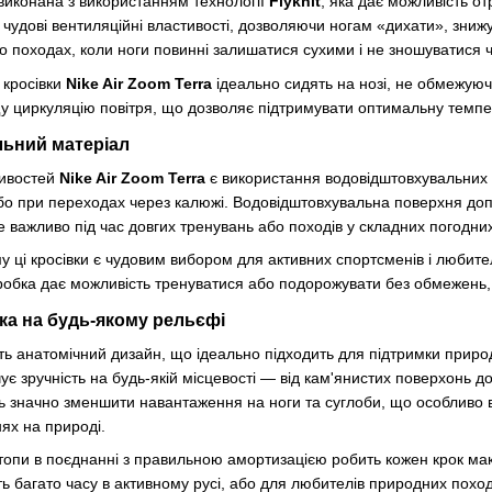
виконана з використанням технології
Flyknit
, яка дає можливість о
ає чудові вентиляційні властивості, дозволяючи ногам «дихати», зни
 походах, коли ноги повинні залишатися сухими і не зношуватися ч
t кросівки
Nike Air Zoom Terra
ідеально сидять на нозі, не обмежуюч
у циркуляцію повітря, що дозволяє підтримувати оптимальну темпер
льний матеріал
ливостей
Nike Air Zoom Terra
є використання водовідштовхувальних м
бо при переходах через калюжі. Водовідштовхувальна поверхня допо
е важливо під час довгих тренувань або походів у складних погодни
 ці кросівки є чудовим вибором для активних спортсменів і любител
обка дає можливість тренуватися або подорожувати без обмежень, 
мка на будь-якому рельєфі
ь анатомічний дизайн, що ідеально підходить для підтримки природ
ує зручність на будь-якій місцевості — від кам'янистих поверхонь до
ь значно зменшити навантаження на ноги та суглоби, що особливо в
ях на природі.
 стопи в поєднанні з правильною амортизацією робить кожен крок 
ь багато часу в активному русі, або для любителів природних походів