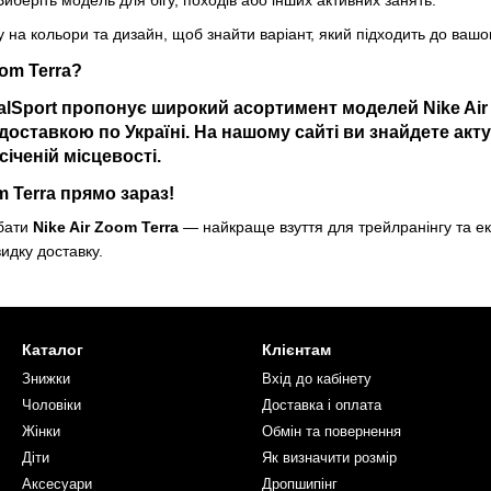
иберіть модель для бігу, походів або інших активних занять.
у на кольори та дизайн, щоб знайти варіант, який підходить до вашо
oom Terra?
alSport
пропонує широкий асортимент моделей
Nike Ai
 доставкою по Україні. На нашому сайті ви знайдете акт
січеній місцевості.
m Terra прямо зараз!
дбати
Nike Air Zoom Terra
— найкраще взуття для трейлранінгу та е
идку доставку.
Каталог
Клієнтам
Знижки
Вхід до кабінету
Чоловіки
Доставка і оплата
Жінки
Обмін та повернення
Діти
Як визначити розмір
Аксесуари
Дропшипінг