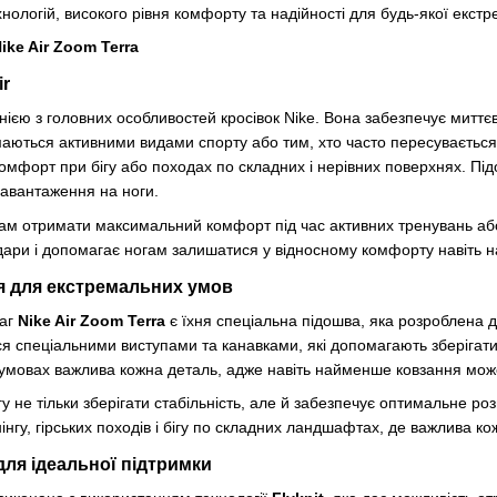
ологій, високого рівня комфорту та надійності для будь-якої екстре
ike Air Zoom Terra
ir
нією з головних особливостей кросівок Nike. Вона забезпечує миттє
ймаються активними видами спорту або тим, хто часто пересуваєтьс
омфорт при бігу або походах по складних і нерівних поверхнях. Під
навантаження на ноги.
вам отримати максимальний комфорт під час активних тренувань аб
дари і допомагає ногам залишатися у відносному комфорту навіть 
я для екстремальних умов
ваг
Nike Air Zoom Terra
є їхня спеціальна підошва, яка розроблена 
 спеціальними виступами та канавками, які допомагають зберігати 
х умовах важлива кожна деталь, адже навіть найменше ковзання мож
у не тільки зберігати стабільність, але й забезпечує оптимальне р
нгу, гірських походів і бігу по складних ландшафтах, де важлива ко
 для ідеальної підтримки