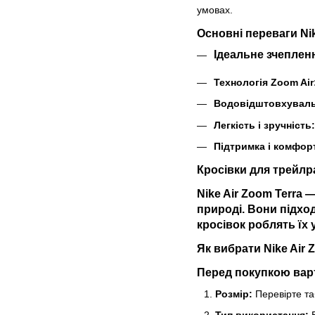
умовах.
Основні переваги Nik
Ідеальне зчеплен
Технологія Zoom Air
Водовідштовхувальн
Легкість і зручність:
Підтримка і комфор
Кросівки для трейлр
Nike Air Zoom Terra
— 
природі. Вони підход
кросівок роблять їх
Як вибрати Nike Air 
Перед покупкою варт
Розмір:
Перевірте та