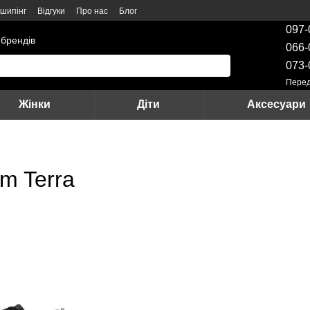
шипінг
Відгуки
Про нас
Блог
097-
 брендів
066-
073-
Перед
Жінки
Діти
Аксесуари
m Terra