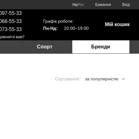
Укр
Рус
Бажання
Вхід
097-55-33
Графік роботи:
066-55-33
Мій кошик
Пн-Нд:
10.00–19:00
073-55-33
звонити вам?
Спорт
Бренди
Сортування:
за популярністю