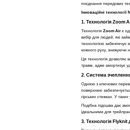
поєднання передових техн
Інноваційні технології N
1. Технологія Zoom A
Технологія
Zoom Air
є од
вибір для людей, які за
технологією забезпечує к
кожного руху, знижуючи 
Ця технологія дозволяє 
травм, адже амортизує у
2. Система зчепленн
Однією з ключових пере
поверхнею забезпечується
гірських стежках. У таки
Подібна підошва дає змог
ідеальними для трейлрані
3. Технологія Flyknit