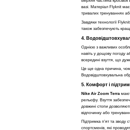
Верхня частина кросівок 
вазі. Матеріал Flyknit м
тривалих тренуваннях або
Завдяки технології Flykni
також забезпечують кращ
4. Водовідштовхува
Однією з важливих особ
навіть у дощову погоду а
всередині взуття, що дуж
Це ще одна причина, чому
Водовідштовхувальна обр
5. Комфорт і підтри
Nike Air Zoom Terra
мают
рельєфу. Взуття забезпеч
довжині стопи дозволяют
відпочинку або тренуванн
Підтримка п'ят та зводу
спортсменів, які проводят