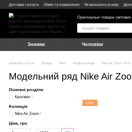
Перейти до основного контенту
Доставка і оплата
Обмін та повернення
Як визначити розмір
Дроп
Оригінальні товари світових
Знижки
Чоловіки
idealsport.com.ua
Бренди
Nike
Модельні ряди
Nike Air Zoom Terra
Модельний ряд Nike Air Zoo
Основні розділи
Кросівки
1
−16%
Колекція
Nike Air Zoom
1
Ціна, грн
Від Ціна, грн
До Ціна, грн