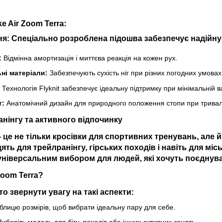
e Air Zoom Terra:
ня:
Спеціально розроблена підошва забезпечує надійну с
:
Відмінна амортизація і миттєва реакція на кожен рух.
і матеріали:
Забезпечують сухість ніг при різних погодних умовах
Технологія Flyknit забезпечує ідеальну підтримку при мінімальній ва
т:
Анатомічний дизайн для природного положення стопи при трива
анінгу та активного відпочинку
це не тільки кросівки для спортивних тренувань, але й
ять для трейлранінгу, гірських походів і навіть для місь
 універсальним вибором для людей, які хочуть поєднув
Zoom Terra?
о звернути увагу на такі аспекти:
блицю розмірів, щоб вибрати ідеальну пару для себе.