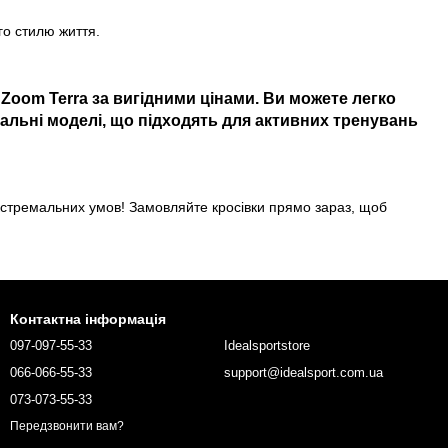
го стилю життя.
r Zoom Terra
за вигідними цінами. Ви можете легко
уальні моделі, що підходять для активних тренувань
кстремальних умов! Замовляйте кросівки прямо зараз, щоб
Контактна інформація
097-097-55-33
Idealsportstore
066-066-55-33
support@idealsport.com.ua
073-073-55-33
Передзвонити вам?