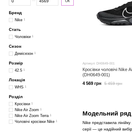
ОК
Бренд
Nike
1
Стать
Чоловіки
1
Сезон
Демісезон
1
Розмір
Артикул: DH0649-001
Кросівки чоловічі Nike A
42.5
1
(DH0649-001)
Локація
4 569 грн
5 459 грн
WHS
1
Розділ
Кросівки
1
Nike Air Zoom
1
Модельний ряд 
Nike Air Zoom Terra
1
Чоловічі кросівки Nike
1
Nike представила лінійку
серії — це надійний вибі