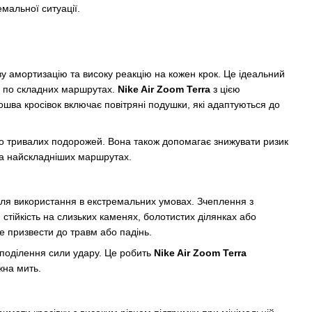
мальної ситуації.
ву амортизацію та високу реакцію на кожен крок. Це ідеальний
я по складних маршрутах.
Nike Air Zoom Terra
з цією
ошва кросівок включає повітряні подушки, які адаптуються до
о тривалих подорожей. Вона також допомагає знижувати ризик
на найскладніших маршрутах.
для використання в екстремальних умовах. Зчеплення з
стійкість на слизьких каменях, болотистих ділянках або
е призвести до травм або падінь.
озподілення сили удару. Це робить
Nike Air Zoom Terra
жна мить.