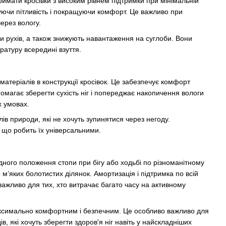
тримати кросівки з високим рівнем підтримки при мінімальній
жуючи пітливість і покращуючи комфорт. Це важливо при
ерез вологу.
и рухів, а також знижують навантаження на суглоби. Вони
атуру всередині взуття.
атеріалів в конструкції кросівок. Це забезпечує комфорт
магає зберегти сухість ніг і попереджає накопичення вологи
х умовах.
ів природи, які не хочуть зупинятися через негоду.
що робить їх універсальними.
ного положення стопи при бігу або ходьбі по різноманітному
 м’яких болотистих ділянок. Амортизація і підтримка по всій
ажливо для тих, хто витрачає багато часу на активному
максимально комфортним і безпечним. Це особливо важливо для
, які хочуть зберегти здоров'я ніг навіть у найскладніших