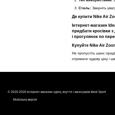
Тип використання:
В
Стиль:
Зверніть уваг
Де купити Nike Air Z
Інтернет-магазин
Ide
придбати кросівки з
і прогулянок по пере
Купуйте Nike Air Zoo
Не пропустіть шанс при
отримати чудову ціну і шв
© 2020-2026 Інтернет-магазин одягу, взуття і аксесуарів Ideal Sport
Мобільна версія