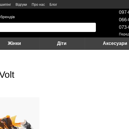
шипінг
Відгуки
Про нас
Блог
097-
 брендів
066-
073-
Перед
Жінки
Діти
Аксесуари
Volt