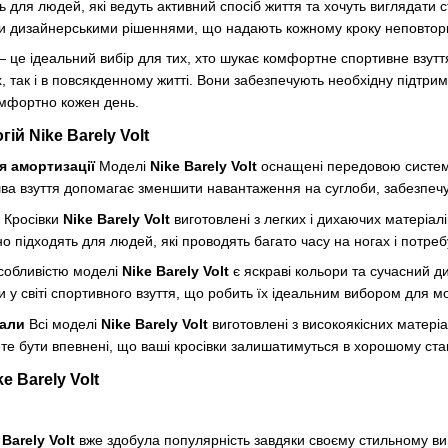
ь для людей, які ведуть активний спосіб життя та хочуть виглядати
и дизайнерськими рішеннями, що надають кожному кроку неповторн
 це ідеальний вибір для тих, хто шукає комфортне спортивне взуття,
, так і в повсякденному житті. Вони забезпечують необхідну підтри
омфортно кожен день.
ій Nike Barely Volt
я амортизації
Моделі
Nike Barely Volt
оснащені передовою систем
ошва взуття допомагає зменшити навантаження на суглоби, забезпечую
Кросівки
Nike Barely Volt
виготовлені з легких і дихаючих матеріал
но підходять для людей, які проводять багато часу на ногах і потре
обливістю моделі
Nike Barely Volt
є яскраві кольори та сучасний ди
и у світі спортивного взуття, що робить їх ідеальним вибором для мо
іали
Всі моделі
Nike Barely Volt
виготовлені з високоякісних матеріал
е бути впевнені, що ваші кросівки залишатимуться в хорошому стан
e Barely Volt
 Barely Volt
вже здобула популярність завдяки своєму стильному виг