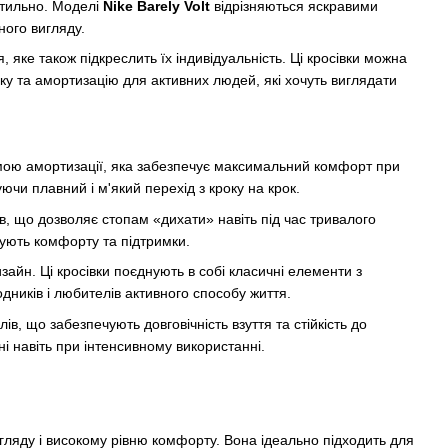
 стильно. Моделі
Nike Barely Volt
відрізняються яскравими
ого вигляду.
 яке також підкреслить їх індивідуальність. Ці кросівки можна
мку та амортизацію для активних людей, які хочуть виглядати
ою амортизації, яка забезпечує максимальний комфорт при
чи плавний і м'який перехід з кроку на крок.
ів, що дозволяє стопам «дихати» навіть під час тривалого
бують комфорту та підтримки.
зайн. Ці кросівки поєднують в собі класичні елементи з
дників і любителів активного способу життя.
ів, що забезпечують довговічність взуття та стійкість до
і навіть при інтенсивному використанні.
ляду і високому рівню комфорту. Вона ідеально підходить для