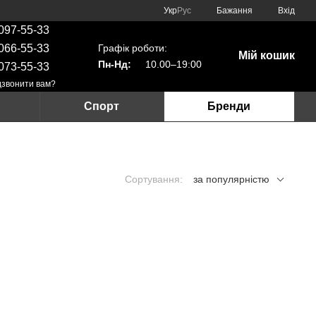
Укр
Рус
Бажання
Вхід
097-55-33
Графік роботи:
066-55-33
Мій кошик
Пн-Нд:
10.00–19:00
073-55-33
звонити вам?
Спорт
Бренди
Сортування:
за популярністю