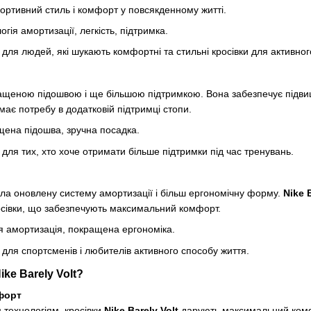
портивний стиль і комфорт у повсякденному житті.
гія амортизації, легкість, підтримка.
для людей, які шукають комфортні та стильні кросівки для активног
щеною підошвою і ще більшою підтримкою. Вона забезпечує підвище
ає потребу в додатковій підтримці стопи.
ена підошва, зручна посадка.
для тих, хто хоче отримати більше підтримки під час тренувань.
ла оновлену систему амортизації і більш ергономічну форму.
Nike B
осівки, що забезпечують максимальний комфорт.
я амортизація, покращена ергономіка.
для спортсменів і любителів активного способу життя.
ke Barely Volt?
форт
 технологіям, кросівки
Nike Barely Volt
дарують максимальний комфор