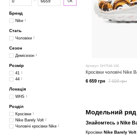
ОК
Бренд
Nike
1
Стать
Чоловіки
1
Сезон
Демісезон
1
Розмір
Артикул: DH7546-100
Кросівки чоловічі Nike B
41
1
44
1
6 659 грн
7 020 грн
Локація
WHS
1
Розділ
Модельний ряд N
Кросівки
1
Nike Barely Volt
1
Знайомтесь з Nike Bar
Чоловічі кросівки Nike
1
Кросівки
Nike Barely Volt