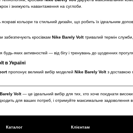
крок і знижують навантаження на суглоби.
ь яскраві кольори та стильний дизайн, що робить їх ідеальним допо
ли забезпечують кросівкам
Nike Barely Volt
тривалий термін служби,
я будь-яких активностей — від бігу і тренувань до щоденних прогуля
lt в Україні
port
пропонує великий вибір моделей
Nike Barely Volt
з доставкою п
Barely Volt
— це ідеальний вибір для тих, хто хоче поєднати високи
дходить для ваших потреб, і отримуйте максимальне задоволення ві
Каталог
Клієнтам