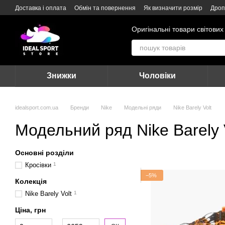
Перейти до основного контенту
Доставка і оплата
Обмін та повернення
Як визначити розмір
Дроп
Оригінальні товари світових
Знижки
Чоловіки
idealsport.com.ua
Бренди
Nike
Модельні ряди
Nike Barely Volt
Модельний ряд Nike Barely 
Основні розділи
Кросівки
1
−5%
Колекція
Nike Barely Volt
1
Ціна, грн
Від Ціна, грн
До Ціна, грн