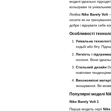
моделі ідеально підходят
кольорами та унікальним
Лінійка
Nike Barely Volt
—
носити як на тренуваннях
добре і відчувати себе к
Особливості технолог
Унікальна технологі
ходьбі або бігу. Під
Легкість і підтримка
носіння. Вони ідеаль
Стильний дизайн
Ос
новітніми тенденціям
Високоякісні матер
зношування. Ви может
Популярні моделі Nik
Nike Barely Volt 1
Перша модель серії
Nike