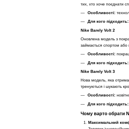
тих, хто хоче поєднати с
Особливості:
техноло
Для кого підходить:
Nike Barely Volt 2
Оновлена модель з покра
займається спортом або м
Особливості:
покращ
Для кого підходить:
Nike Barely Volt 3
Нова модель, яка отрима
тренуються і шукають кр
Особливості:
новітн
Для кого підходить:
Чому варто обрати Ni
Максимальний ком
Завдяки інноваційним