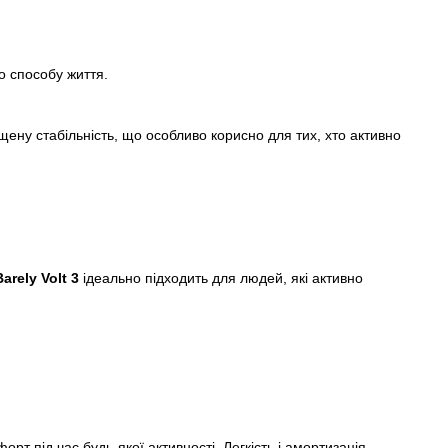
о способу життя.
ну стабільність, що особливо корисно для тих, хто активно
arely Volt 3
ідеально підходить для людей, які активно
т під час будь-якої активності. Легкість і амортизація