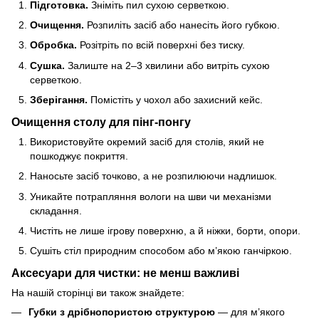
Підготовка.
Зніміть пил сухою серветкою.
Очищення.
Розпиліть засіб або нанесіть його губкою.
Обробка.
Розітріть по всій поверхні без тиску.
Сушка.
Залиште на 2–3 хвилини або витріть сухою
серветкою.
Зберігання.
Помістіть у чохол або захисний кейс.
Очищення столу для пінг-понгу
Використовуйте окремий засіб для столів, який не
пошкоджує покриття.
Наносьте засіб точково, а не розпилюючи надлишок.
Уникайте потрапляння вологи на шви чи механізми
складання.
Чистіть не лише ігрову поверхню, а й ніжки, борти, опори.
Сушіть стіл природним способом або м’якою ганчіркою.
Аксесуари для чистки: не менш важливі
На нашій сторінці ви також знайдете:
Губки з дрібнопористою структурою
— для м’якого