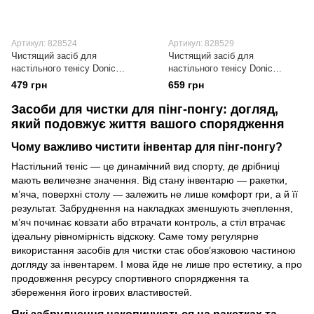
Артикул: 828524
Артикул: 828529
Чистящий засіб для
Чистящий засіб для
настільного тенісу Donic
настільного тенісу Donic
Rubber Cleaner Spray 100 Ml
Cleaning Set (828529)
479 грн
659 грн
(828524)
Засоби для чистки для пінг-понгу: догляд,
який подовжує життя вашого спорядження
Чому важливо чистити інвентар для пінг-понгу?
Настільний теніс — це динамічний вид спорту, де дрібниці
мають величезне значення. Від стану інвентарю — ракетки,
м’яча, поверхні столу — залежить не лише комфорт гри, а й її
результат. Забруднення на накладках зменшують зчеплення,
м’яч починає ковзати або втрачати контроль, а стіл втрачає
ідеальну рівномірність відскоку. Саме тому регулярне
використання засобів для чистки стає обов’язковою частиною
догляду за інвентарем. І мова йде не лише про естетику, а про
продовження ресурсу спортивного спорядження та
збереження його ігрових властивостей.
Які забруднення накопичуються на ракетках та