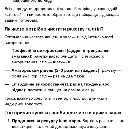
повноцінного догляду.
Всі ці продукти представлені на нашій сторінці у відповідній
категорії — і ви зможете обрати те, що найкраще відповідає
вашим потребам.
Як часто потрібно чистити ракетку та стіл?
Оптимальна частота чищення залежить від інтенсивності
використання:
Професійне використання (щоденні тренування,
змагання):
ракетку варто очищати після кожного
використання, стіл — щотижня.
Аматорський рівень (2–3 рази на тиждень):
ракетку —
після 2–3 ігор, стіл — раз на два тижні.
Епізодичне використання (1 раз на тиждень або
рідше):
достатньо очищення раз на місяць.
Також важливо зберігати інвентар у чохлах та уникати
надмірної вологості.
Топ причин купити засоби для чистки прямо зараз
Продовження ресурсу інвентарю.
Вартість ракетки — це
інвестиція, і належний догляд зменшує зношування