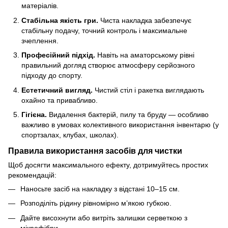
матеріалів.
Стабільна якість гри.
Чиста накладка забезпечує
стабільну подачу, точний контроль і максимальне
зчеплення.
Професійний підхід.
Навіть на аматорському рівні
правильний догляд створює атмосферу серйозного
підходу до спорту.
Естетичний вигляд.
Чистий стіл і ракетка виглядають
охайно та привабливо.
Гігієна.
Видалення бактерій, пилу та бруду — особливо
важливо в умовах колективного використання інвентарю (у
спортзалах, клубах, школах).
Правила використання засобів для чистки
Щоб досягти максимального ефекту, дотримуйтесь простих
рекомендацій:
Наносьте засіб на накладку з відстані 10–15 см.
Розподіліть рідину рівномірно м’якою губкою.
Дайте висохнути або витріть залишки серветкою з
мікрофібри.