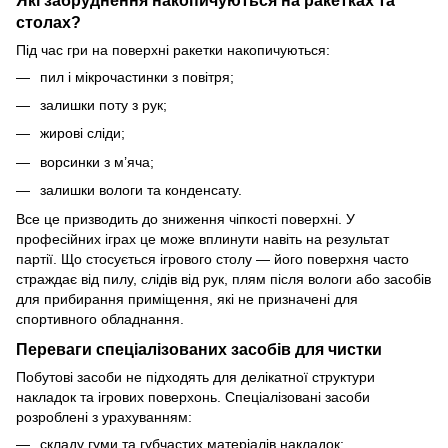
столах?
Під час гри на поверхні ракетки накопичуються:
пил і мікрочастинки з повітря;
залишки поту з рук;
жирові сліди;
ворсинки з м’яча;
залишки вологи та конденсату.
Все це призводить до зниження чіпкості поверхні. У
професійних іграх це може вплинути навіть на результат
партії. Що стосується ігрового столу — його поверхня часто
страждає від пилу, слідів від рук, плям після вологи або засобів
для прибирання приміщення, які не призначені для
спортивного обладнання.
Переваги спеціалізованих засобів для чистки
Побутові засоби не підходять для делікатної структури
накладок та ігрових поверхонь. Спеціалізовані засоби
розроблені з урахуванням:
складу гуми та губчастих матеріалів накладок;