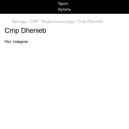
Бренды
CMP
Модельные ряды
Cmp Dhenieb
Cmp Dhenieb
Нет товаров