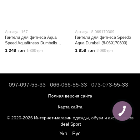
Артикул: 167
Артикул: 8-069170309
Гантели для фитнеса Aqua
Гантели для фитнеса Speedo
Speed Aquafitness Dumbells
Aqua Dumbell (8-069170309)
(167)
1 249 грн
1 959 грн
1 300 грн
2 080 грн
097-097-55-33
066-066-55-33
073-073-55-33
Полная версия сайта
Карта сайта
© 2020-2026 Интернет-магазин одежды, обуви и аксессуаров
Ideal Sport
Укр
Рус