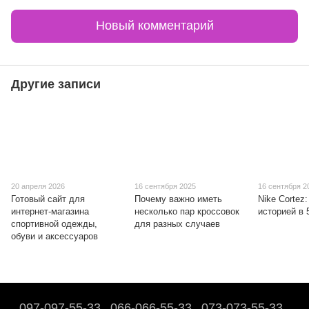
Новый комментарий
Другие записи
20 апреля 2026
16 сентября 2025
16 сентября 2
Готовый сайт для
Почему важно иметь
Nike Cortez:
интернет-магазина
несколько пар кроссовок
историей в 
спортивной одежды,
для разных случаев
обуви и аксессуаров
097-097-55-33
066-066-55-33
073-073-55-33