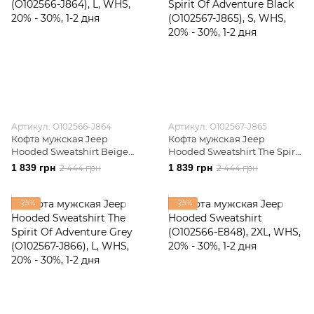
Артикул: O102566-J864
Артикул: O102567-J865
Кофта мужская Jeep
Кофта мужская Jeep
Hooded Sweatshirt Beige
Hooded Sweatshirt The Spirit
(O102566-J864)
Of Adventure Black
1 839 грн
1 839 грн
2 444 грн
2 444 грн
(O102567-J865)
−25%
−25%