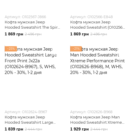
Артикул: O102567-J866
Артикул: O102566-E848
Кофта мужская Jeep
Кофта мужская Jeep
Hooded Sweatshirt The Spirit
Hooded Sweatshirt (O102566-
Of Adventure Grey (O102567-
E848)
1 869 грн
1 869 грн
2 496 грн
2 496 грн
J866)
−25%
−21%
Артикул: O102624-B967
Артикул: O102626-B968
Кофта мужская Jeep
Кофта мужская Jeep Man
Hooded Sweatshirt Large
Hooded Sweatshirt Xtreme
Front Print Jx22a (O102624-
Performance Print (O102626-
1 839 грн
1 929 грн
2 444 грн
2 444 грн