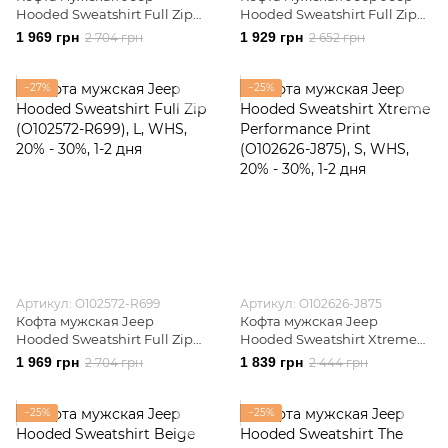
Hooded Sweatshirt Full Zip
Hooded Sweatshirt Full Zip
The Spirit Of Adventure
Sleeve Embroidery (O102571-
1 969 грн
1 929 грн
2 704 грн
2 652 грн
(O102570-R699)
E850)
−27%
−25%
Артикул: O102572-R699
Артикул: O102626-J875
Кофта мужская Jeep
Кофта мужская Jeep
Hooded Sweatshirt Full Zip
Hooded Sweatshirt Xtreme
(O102572-R699)
Performance Print (O102626-
1 969 грн
1 839 грн
2 704 грн
2 444 грн
J875)
−25%
−25%