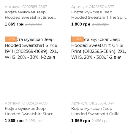
Артикул: O102569-J867
Артикул: O102567-K877
Кофта мужская Jeep
Кофта мужская Jeep
Hooded Sweatshirt Since
Hooded Sweatshirt The Spirit
1941 (O102569-J867)
Of Adventure (O102567-K877)
1 869 грн
1 869 грн
2 496 грн
2 496 грн
−25%
−25%
Артикул: O102569-R699
Артикул: O102565-E844
Кофта мужская Jeep
Кофта мужская Jeep
Hooded Sweatshirt Since
Hooded Sweatshirt Grille
1941 (O102569-R699)
Print (O102565-E844)
1 869 грн
1 869 грн
2 496 грн
2 496 грн