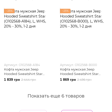
B967)
B968)
−25%
−25%
Артикул: O102568-A184
Артикул: O102568-B000
Кофта мужская Jeep
Кофта мужская Jeep
Hooded Sweatshirt Star
Hooded Sweatshirt Star
(O102568-A184)
(O102568-B000)
1 839 грн
1 869 грн
2 444 грн
2 496 грн
Показать еще 6 товаров