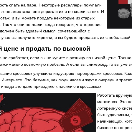
сть спать на паре. Некоторые реселлеры покупали
в зоне ажиотажа, они держали их и не спали за них. И
иотаж, и вы можете продать некоторые из старых
Так что они не лгали, когда говорили, что терпение -
с должен быть здравый смысл, сочетающийся с
лучае вы получите кирпичи, и вы будете продавать их с небольшой
й цене и продать по высокой
 не сработает, если вы не купите в розницу по низкой цене. Тольк
ксимально возможную прибыль. А если вы сникерхед, то вы уже зна
ование кроссовок улучшило индустрию перепродажи кроссовок. Каж
в Интернете. Это безумие, как люди часами ждут в очереди и тратят
 иногда это даже приводило к насилию в кроссовках!
Работать вручную 
магазинах. Это по
лотерейную систе
быть удачливым, 
начинающих, кот
бизнесе по переп