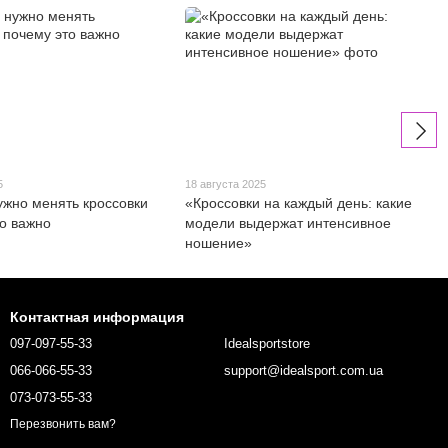
5
18 августа 2025
нужно менять кроссовки
«Кроссовки на каждый день: какие
то важно
модели выдержат интенсивное
ношение»
Контактная информация
097-097-55-33
Idealsportstore
066-066-55-33
support@idealsport.com.ua
073-073-55-33
Перезвонить вам?