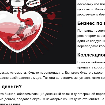
поскольку все б
кроссовок. Хотя 
крошечным и дов
Бизнес по 
По правде говоря
реселлером кросс
один из следующи
перепродаже крос
Коллекцио
Если вы любитель
продавать кроссо
овках, которые вы будете перепродавать. Вы также будете в курсе
асно разбираются в моде. Так они автоматически узнают, какие кро
 деньги?
это бизнес, обеспечивающий денежный поток в долгосрочной перспе
е деньги, продавая обувь. А некоторые из них даже становятся на
еплохая идея!