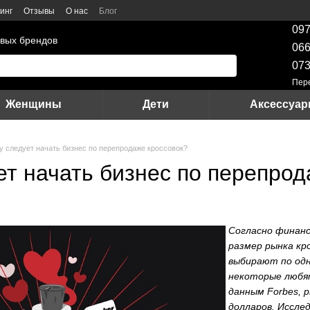
инг
Отзывы
О нас
Блог
097
вых брендов
066
073
Пер
Женщины
Дети
Аксессуа
у следует начать бизнес по перепродаже кроссовок?
ет начать бизнес по перепрод
Согласно финанс
размер рынка кро
выбирают по одно
некоторые любят
данным Forbes, 
долларов. Иссле