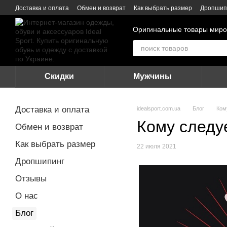
Перейти к основному контенту
Доставка и оплата
Обмен и возврат
Как выбрать размер
Дропшип
Оригинальные товары миро
Скидки
Мужчины
Доставка и оплата
idealsport.com.ua
Блог
Ком
Кому следу
Обмен и возврат
Как выбрать размер
22 июля 2021
Дропшипинг
Отзывы
О нас
Блог