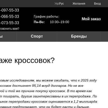
Укр
Рус
Желания
Вход
-097-55-33
График работы:
-066-55-33
Мой заказ
Пн-Вс:
10.00–19:00
-073-55-33
езвонить вам?
ры
Спорт
Бренды
аже кроссовок?
овым исследованиям, мы можем ожидать, что к 2025 году
ссовок достигнет 95,14 млрд долларов. Но не все
й и той же причине покупку кроссовок. В то время как
 поиграть, другие заинтересованы в их перепродаже. По
рынок перепродажи кроссовок оценивается в 1,2 миллиарда
дования предполагают, что он будет расти и дальше,