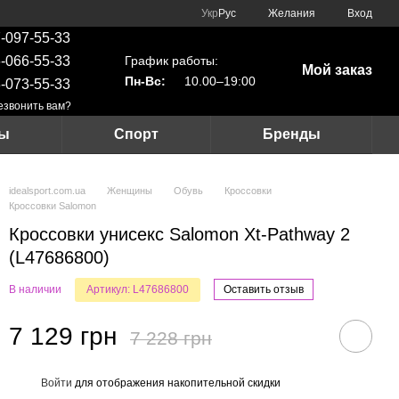
Укр
Рус
Желания
Вход
-097-55-33
График работы:
-066-55-33
Мой заказ
Пн-Вс:
10.00–19:00
-073-55-33
езвонить вам?
ры
Спорт
Бренды
idealsport.com.ua
Женщины
Обувь
Кроссовки
Кроссовки Salomon
Кроссовки унисекс Salomon Xt-Pathway 2
(L47686800)
В наличии
Артикул: L47686800
Оставить отзыв
7 129 грн
7 228 грн
Войти
для отображения накопительной скидки
%