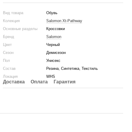
Вид товара
Обувь
Колекция
Salomon Xt-Pathway
Основные разделы
Кроссовки
Бренд
Salomon
Цвет
Черный
Сезон
Демисезон
Пол
Унисекс
Состав
Резина, Синтетика, Текстиль
Локация
WHS
Доставка
Оплата
Гарантия