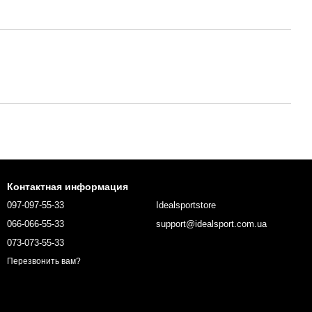
Контактная информация
097-097-55-33
Idealsportstore
066-066-55-33
support@idealsport.com.ua
073-073-55-33
Перезвонить вам?