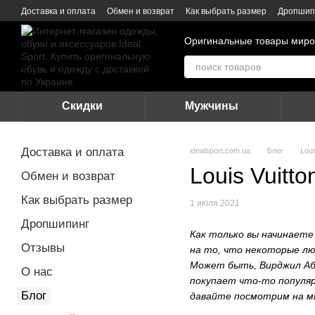
Перейти к основному контенту
Доставка и оплата
Обмен и возврат
Как выбрать размер
Дропшип
Оригинальные товары миро
Скидки
Мужчины
Доставка и оплата
idealsport.com.ua
Блог
Lou
Louis Vuitt
Обмен и возврат
Как выбрать размер
1 июля 2021
Дропшипинг
Как только вы начинаете
Отзывы
на то, что некоторые лю
Может быть, Вирджил Абл
О нас
покупает что-то популярн
Блог
давайте посмотрим на мно