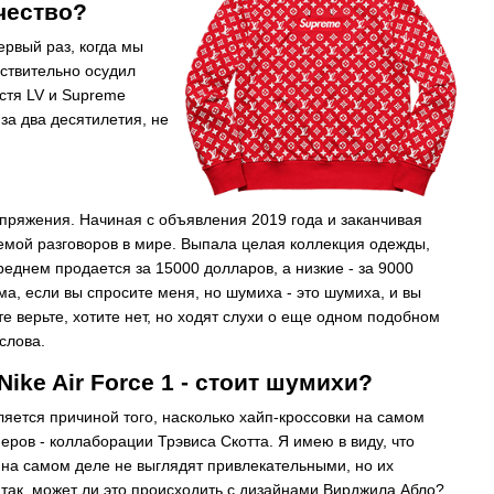
рчество?
ервый раз, когда мы
йствительно осудил
устя LV и Supreme
за два десятилетия, не
апряжения. Начиная с объявления 2019 года и заканчивая
темой разговоров в мире. Выпала целая коллекция одежды,
 среднем продается за 15000 долларов, а
низкие - за 9000
а, если вы спросите меня, но шумиха - это шумиха, и вы
ите верьте, хотите нет, но ходят слухи о еще одном подобном
слова.
Nike Air Force 1 - стоит шумихи?
ляется причиной того, насколько хайп-кроссовки на самом
еров - коллаборации Трэвиса Скотта. Я имею в виду, что
 на самом деле не выглядят привлекательными, но их
так, может ли это происходить с дизайнами Вирджила Абло?