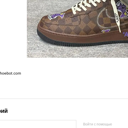
shoebot.com
рий
Войти с помощью