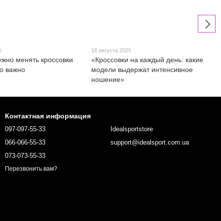
5
18 августа 2025
нужно менять кроссовки
«Кроссовки на каждый день: какие
то важно
модели выдержат интенсивное
ношение»
Контактная информация
097-097-55-33
Idealsportstore
066-066-55-33
support@idealsport.com.ua
073-073-55-33
Перезвонить вам?