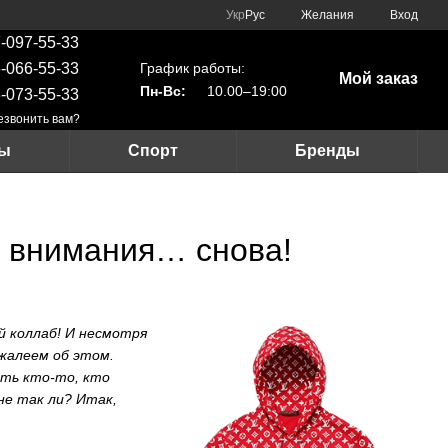
Укр
Рус
Желания
Вход
-097-55-33
График работы:
-066-55-33
Мой заказ
Пн-Вс:
10.00–19:00
-073-55-33
езвонить вам?
ры
Спорт
Бренды
ре внимания… снова!
й коллаб! И несмотря
жалеем об этом.
сть кто-то, кто
 не так ли? Итак,