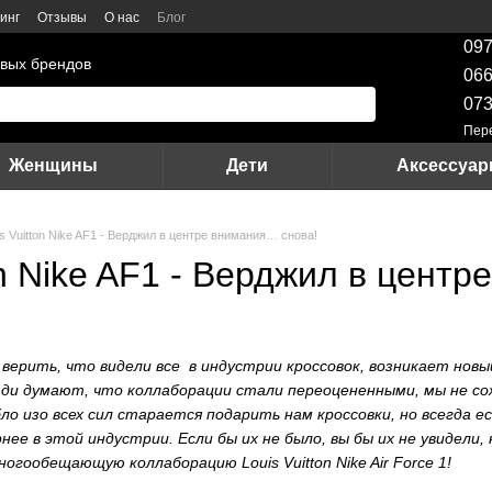
инг
Отзывы
О нас
Блог
097
вых брендов
066
073
Пер
Женщины
Дети
Аксессуа
is Vuitton Nike AF1 - Верджил в центре внимания… снова!
on Nike AF1 - Верджил в цент
 верить, что видели все в индустрии кроссовок, возникает новы
ди думают, что коллаборации стали переоцененными, мы не со
о изо всех сил старается подарить нам кроссовки, но всегда е
ее в этой индустрии. Если бы их не было, вы бы их не увидели,
гообещающую коллаборацию Louis Vuitton Nike Air Force 1!