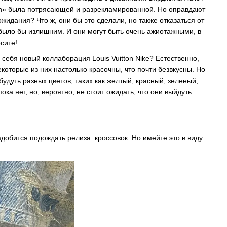
en» была потрясающей и разрекламированной. Но оправдают
ожидания? Что ж, они бы это сделали, но также отказаться от
1 было бы излишним. И они могут быть очень ажиотажными, в
осите!
 себя новый коллаборация Louis Vuitton Nike? Естественно,
екоторые из них настолько красочны, что почти безвкусны. Но
удуть разных цветов, таких как желтый, красный, зеленый,
ока нет, но, вероятно, не стоит ожидать, что они выйдуть
надобится подождать релиза кроссовок. Но имейте это в виду: