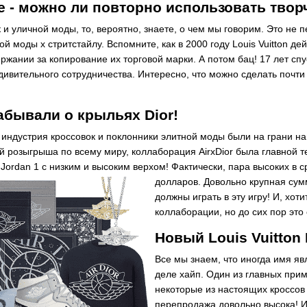
ike - можно ли повторно использовать тво
 и уличной моды, то, вероятно, знаете, о чем мы говорим. Это не п
й моды x стритстайлу. Вспомните, как в 2000 году Louis Vuitton де
ржании за копирование их торговой марки. А потом бац! 17 лет сп
удивительного сотрудничества. Интересно, что можно сделать почти 
абывали о крыльях Dior!
 индустрия кроссовок и поклонники элитной моды были на грани н
й розыгрыша по всему миру, коллаборация AirхDior была главной 
 Jordan 1 с низким и высоким верхом! Фактически, пара высоких в
долларов. Довольно крупная сумм
должны играть в эту игру! И, хот
коллаборации, но до сих пор это 
Новый Louis Vuitton 
Все мы знаем, что иногда имя яв
деле хайп. Один из главных прим
некоторые из настоящих кроссов
перепродажа довольно высока! И