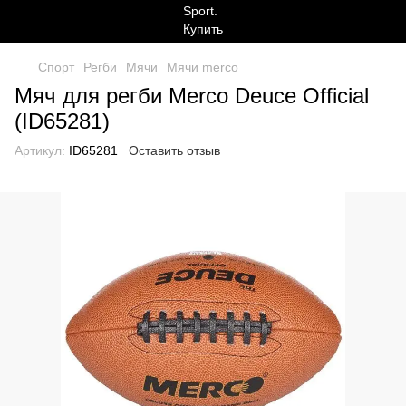
Спорт
Регби
Мячи
Мячи merco
Мяч для регби Merco Deuce Official
(ID65281)
Артикул:
ID65281
Оставить отзыв