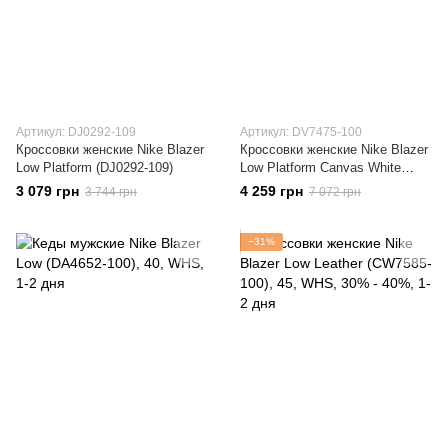
Артикул: DJ0292-109
Артикул: DV7475-100
Кроссовки женские Nike Blazer
Кроссовки женские Nike Blazer
Low Platform (DJ0292-109)
Low Platform Canvas White
(DV7475-100)
3 079 грн
4 259 грн
3 744 грн
7 072 грн
−31%