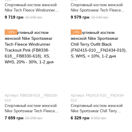
Спортивный костюм женской
Спортивный костюм женской
Nike Tech Fleece Windrunner
Nike Sportswear Tech Fleece
Pink (FB8338-019__FB8330-019)
Windrunner Light Blue (FB8338-
9 719 грн
9 579 грн
10 296 грн
10 140 грн
474__FB8330-474)
−26%
−3%
Артикул: FB8338-618__FB8330-
Артикул: FN2415-010__FN2434-
618
010
Спортивный костюм женской
Спортивный костюм женской
Nike Sportswear Tech Fleece
Nike Sportswear Chill Terry
Windrunner Tracksuit Pink
Outfit Black (FN2415-
7 659 грн
6 329 грн
10 296 грн
6 552 грн
(FB8338-618__FB8330-618)
010__FN2434-010)