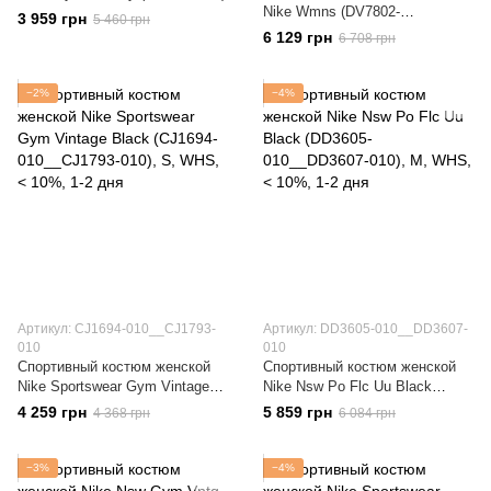
Nike Wmns (DV7802-
3 959 грн
5 460 грн
010+DV7800-010)
6 129 грн
6 708 грн
−2%
−4%
Артикул: CJ1694-010__CJ1793-
Артикул: DD3605-010__DD3607-
010
010
Спортивный костюм женской
Спортивный костюм женской
Nike Sportswear Gym Vintage
Nike Nsw Po Flc Uu Black
Black (CJ1694-010__CJ1793-
(DD3605-010__DD3607-010)
4 259 грн
5 859 грн
4 368 грн
6 084 грн
010)
−3%
−4%