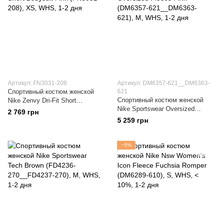
Артикул: FN3031-208
Артикул: DM6357-621__DM6363-
Спортивный костюм женской
621
Спортивный костюм женской
Nike Zenvy Dri-Fit Short
Nike Sportswear Oversized
Bodysuit Pink (FN3031-208)
2 769 грн
Fleece Pink (DM6357-
5 259 грн
621__DM6363-621)
−5%