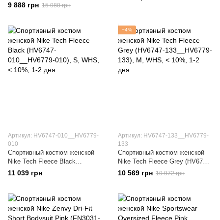
010&HV6779-010)
9 888 грн
15 080 грн
−4%
Артикул: HV6747-010__HV6779-
Артикул: HV6747-133__HV6779-
010
133
Спортивный костюм женской
Спортивный костюм женской
Nike Tech Fleece Black
Nike Tech Fleece Grey (HV6747-
(HV6747-010__HV6779-010)
133__HV6779-133)
11 039 грн
10 569 грн
10 972 грн