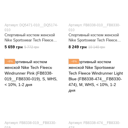
Артикул: DQ5471-010__DQ5174-
Артикул: FB8338-010__FB8330-
010
010
Спортивный костюм женской
Спортивный костюм женской
Nike Sportswear Tech Fleece
Nike Sportswear Tech Fleece
Outfit Black (DQ5471-
Black (FB8338-010__FB8330-
5 659 грн
8 249 грн
5 772 грн
10 140 грн
010__DQ5174-010)
010)
−6%
−6%
Артикул: FB8338-019__FB8330-
Артикул: FB8338-474__FB8330-
019
474