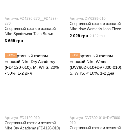
Артикул: FD4236-270__FD4237-
Артикул: DM6289-610
270
Спортивный костюм женской
Спортивный костюм женской
Nike Nsw Women's Icon Fleece
Nike Sportswear Tech Brown
Fuchsia Romper (DM6289-610)
2 029 грн
2 132 грн
(FD4236-270__FD4237-270)
3 659 грн
−27%
−9%
Артикул: FD4120-010
Артикул: DV7802-010+DV7800-
Спортивный костюм женской
010
Спортивный костюм женской
Nike Dry Academy (FD4120-010)