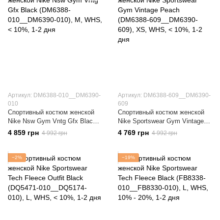
Артикул: DM6388-010__DM6390-
Артикул: DM6388-609__DM6390-
010
609
Спортивный костюм женской
Спортивный костюм женской
Nike Nsw Gym Vntg Gfx Black
Nike Sportswear Gym Vintage
(DM6388-010__DM6390-010)
Peach (DM6388-609__DM6390-
4 859 грн
4 769 грн
4 992 грн
4 992 грн
609)
−2%
−19%