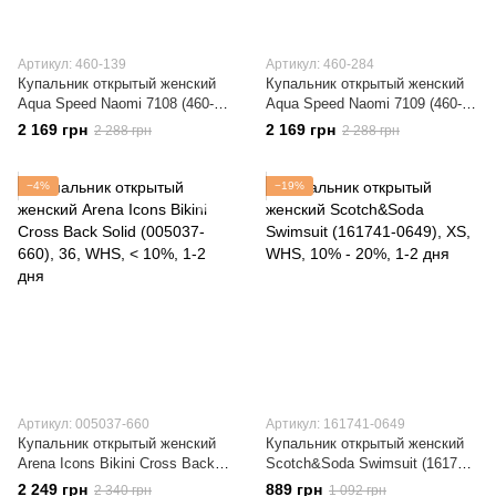
Артикул: 460-139
Артикул: 460-284
Купальник открытый женский
Купальник открытый женский
Aqua Speed Naomi 7108 (460-
Aqua Speed Naomi 7109 (460-
139)
284)
2 169 грн
2 169 грн
2 288 грн
2 288 грн
−4%
−19%
Артикул: 005037-660
Артикул: 161741-0649
Купальник открытый женский
Купальник открытый женский
Arena Icons Bikini Cross Back
Scotch&Soda Swimsuit (161741-
Solid (005037-660)
0649)
2 249 грн
889 грн
2 340 грн
1 092 грн