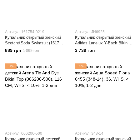
Артикул: 161754-0219
Артикул: JN6925
Купальник открытый женский
Купальник открытый женский
Scotch&Soda Swimsuit (161754-
Adidas Lanelux Y-Back Bikini
0219)
(JN6925)
889 грн
3 739 грн
1 092 грн
−1%
−5%
Артикул: 006206-500
Артикул: 348-14
Купальник открытый детский
Купальник открытый женский