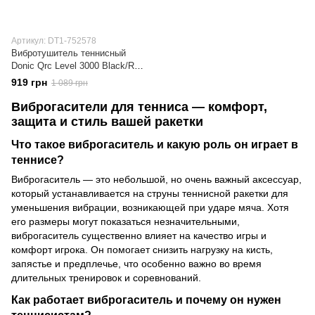
Артикул: DT1-752578
Вибротушитель теннисный
Donic Qrc Level 3000 Black/Red
(DT1-752578)
919 грн
1 089 грн
Виброгасители для тенниса — комфорт,
защита и стиль вашей ракетки
Что такое виброгаситель и какую роль он играет в
теннисе?
Виброгаситель — это небольшой, но очень важный аксессуар,
который устанавливается на струны теннисной ракетки для
уменьшения вибрации, возникающей при ударе мяча. Хотя
его размеры могут показаться незначительными,
виброгаситель существенно влияет на качество игры и
комфорт игрока. Он помогает снизить нагрузку на кисть,
запястье и предплечье, что особенно важно во время
длительных тренировок и соревнований.
Как работает виброгаситель и почему он нужен
теннисистам?