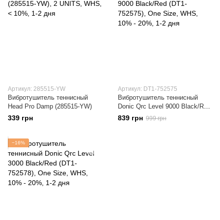
Артикул: 285515-YW
Артикул: DT1-752575
Вибротушитель теннисный
Вибротушитель теннисный
Head Pro Damp (285515-YW)
Donic Qrc Level 9000 Black/Red
(DT1-752575)
339 грн
839 грн
999 грн
−16%