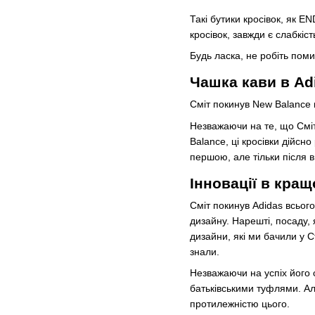
Такі бутики кросівок, як E
кросівок, завжди є слабкіс
Будь ласка, не робіть поми
Чашка кави в Ad
Сміт покинув New Balance п
Незважаючи на те, що Сміт
Balance, ці кросівки дійсн
першою, але тільки після ви
Інновації в кращ
Сміт покинув Adidas всього
дизайну. Нарешті, посаду, 
дизайни, які ми бачили у С
знали.
Незважаючи на успіх його 
батьківськими туфлями. Ал
протилежністю цього.