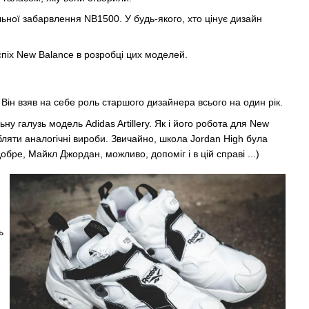
еальної забарвлення NB1500. У будь-якого, хто цінує дизайн
спіх New Balance в розробці цих моделей.
 Він взяв на себе роль старшого дизайнера всього на один рік.
 галузь модель Adidas Artillery. Як і його робота для New
обляти аналогічні вироби. Звичайно, школа Jordan High була
добре, Майкл Джордан, можливо, допоміг і в цій справі ...)
ь