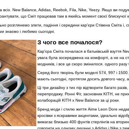
всіх. New Balance, Adidas, Reebok, Fila, Nike, Yeezy. Якщо ви подум
арантувати, що Сміт працював там в якийсь момент своєї блискучої к
льно розглянемо злети, падіння і середини кар'єри Стівена Сміта і, 
 ми знаємо і любимо сьогодні.
З чого все почалося?
Кар'єра Сміта почалася в батьківській взуття Ne
увага була зосереджена на комфорті, а не на сти
модників, і все це скоро змінилося. одного разу
Серед його творінь були моделі 574, 997 і 1500.
мають сьогодні, протягом досить довгого часу, а
Ці три дизайну з тих пір відтворити багато разів
перепродажу. Ронні Фіг, засновник KITH, не при
колаборацій KITH x New Balance за ці роки.
Бренд моди і стилю життя Aime Leon Dore недав
кросівки з яскравими акцентами, ідеально відо
вимагає близько 400 фунтів стерлінгів на втор
говорити на одному диханні з Adidas і Nike з ти