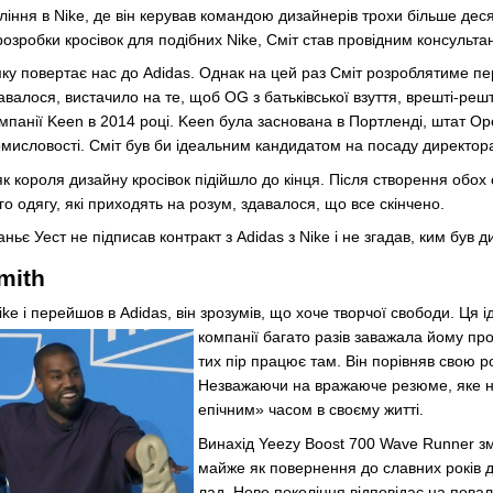
іння в Nike, де він керував командою дизайнерів трохи більше десяти
розробки кросівок для подібних Nike, Сміт став провідним консульта
мку повертає нас до Adidas. Однак на цей раз Сміт розроблятиме пе
авалося, вистачило на те, щоб OG з батьківської взуття, врешті-решт
мпанії Keen в 2014 році. Keen була заснована в Портленді, штат Орего
омисловості. Сміт був би ідеальним кандидатом на посаду директора
к короля дизайну кросівок підійшло до кінця. Після створення обох 
о одягу, які приходять на розум, здавалося, що все скінчено.
аньє Уест не підписав контракт з Adidas з Nike і не згадав, ким був 
mith
ke і перейшов в Adidas, він зрозумів, що хоче творчої свободи. Ця і
компанії багато разів заважала йому про
тих пір працює там. Він порівняв свою ро
Незважаючи на вражаюче резюме, яке на
епічним» часом в своєму житті.
Винахід Yeezy Boost 700 Wave Runner зм
майже як повернення до славних років д
лад. Нове покоління відповідає на пова