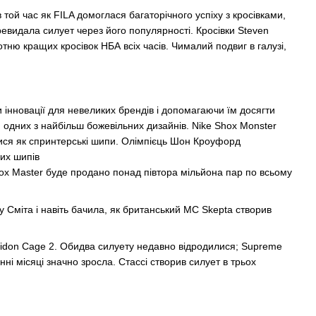
, в той час як FILA домоглася багаторічного успіху з кросівками,
евидала силует через його популярності. Кросівки Steven
 сотню кращих кросівок НБА всіх часів. Чималий подвиг в галузі,
и інновації для невеликих брендів і допомагаючи їм досягти
ня одних з найбільш божевільних дизайнів. Nike Shox Monster
ися як спринтерські
шипи. Олімпієць Шон Кроуфорд
вих шипів
hox Master буде продано понад півтора мільйона пар по всьому
у Сміта і навіть бачила, як британський MC Skepta створив
Spiridon Cage 2. Обидва силуету недавно відродилися; Supreme
нні місяці значно зросла. Стассі створив силует в трьох