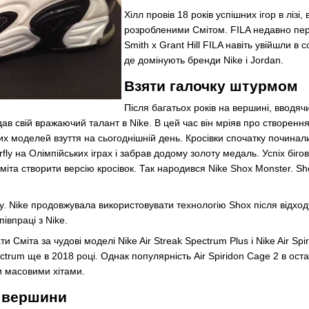
Хілл провів 18 років успішних ігор в лізі
розробленими Смітом. FILA недавно пер
Smith x Grant Hill FILA навіть увійшли в
де домінують бренди Nike і Jordan.
Взяти галочку штурмом
Після багатьох років на вершині, вводяч
едав свій вражаючий талант в Nike. В цей час він мріяв про створен
их моделей взуття на сьогоднішній день. Кросівки спочатку починал
fly на Олімпійських іграх і забрав додому золоту медаль. Успіх біго
міта створити версію кросівок. Так народився Nike Shox Monster. S
у. Nike продовжувала використовувати технологію Shox після відход
івпраці з Nike.
и Сміта за чудові моделі Nike Air Streak Spectrum Plus і Nike Air 
ectrum ще в 2018 році. Однак популярність Air Spiridon Cage 2 в оста
и масовими хітами.
д вершини