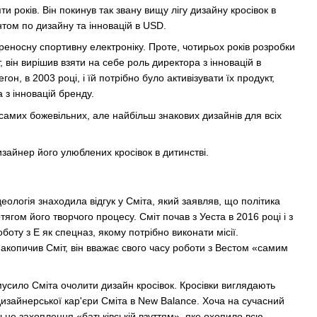
 років. Він покинув так звану вищу лігу дизайну кросівок в
нтом по дизайну та інновацій в USD.
реносну спортивну електроніку. Проте, чотирьох років розробки
, він вирішив взяти на себе роль директора з інновацій в
н, в 2003 році, і їй потрібно було активізувати їх продукт,
 з інновацій бренду.
самих божевільних, але найбільш знакових дизайнів для всіх
дизайнер його улюблених кросівок в дитинстві.
деологія знаходила відгук у Сміта, який заявляв, що політика
тягом його творчого процесу. Сміт почав з Уеста в 2016 році
і з
боту з Е як спецназ, якому потрібно виконати місії.
копичив Сміт, він вважає свого часу роботи з Вестом «самим
усило Сміта очолити дизайн кросівок. Кросівки виглядають
изайнерської кар'єри Сміта в New Balance. Хоча на сучасний
льне захоплення «батьківській взуттям», яке охопило всю