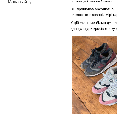
отримує Стівен Сміт?
Мапа сайту
Він працював абсолютно на 
ви можете в значній мірі г
У цій статті ми більш дета
для культури кросівок, яку