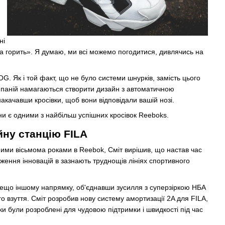
ні
ога горить». Я думаю, ми всі можемо погодитися, дивлячись на
G. Як і той факт, що не було системи шнурків, замість цього
омпаній намагаються створити дизайн з автоматичною
акачавши кросівки, щоб вони відповідали вашій нозі.
они є одними з найбільш успішних кросівок Reeboks.
ну станцію FILA
ими вісьмома роками в Reebok, Сміт вирішив, що настав час
ення інновацій в зазнають труднощів лініях спортивного
 дещо іншому напрямку, об'єднавши зусилля з суперзіркою НБА
 взуття. Сміт розробив нову систему амортизації 2A для FILA,
вки були розроблені для чудовою підтримки і швидкості під час