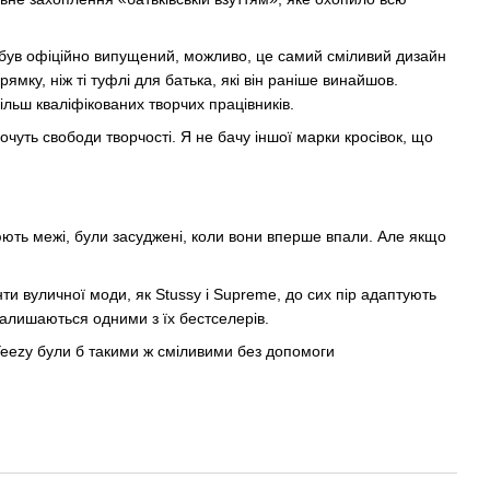
був офіційно випущений, можливо, це самий сміливий дизайн
рямку, ніж ті туфлі для батька, які він раніше винайшов.
льш кваліфікованих творчих працівників.
очуть свободи творчості. Я не бачу іншої марки кросівок, що
рюють межі, були засуджені, коли вони вперше впали. Але якщо
анти вуличної моди, як Stussy і Supreme, до сих пір адаптують
 залишаються одними з їх бестселерів.
Yeezy були б такими ж сміливими без допомоги