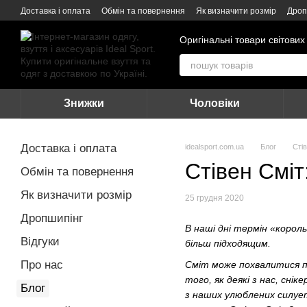
Перейти до основного контенту
Доставка і оплата
Обмін та повернення
Як визначити розмір
Дроп
Оригінальні товари світових
Знижки
Чоловіки
Доставка і оплата
idealsport.com.ua
Блог
Стів
Стівен Сміт
Обмін та повернення
Як визначити розмір
25 грудня 2020
Дропшипінг
В наші дні термін «корол
Відгуки
більш підходящим.
Про нас
Сміт може похвалитися по
того, як деякі з нас, сні
Блог
з наших улюблених силуеті