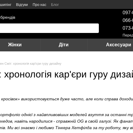
шипінг
Відгуки
Про нас
Блог
097-
 брендів
066-
073-
Перед
Жінки
Діти
Аксесуари
ен Сміт: хронологія кар'єри гуру дизайну
: хронологія кар'єри гуру диз
ь кросівок» використовується дуже часто, але коли справа дохо
ртфоліо однієї з найвпливовіших моделей взуття за останні трид
керхедов, навіть народилися - справжній OG в своїй галузі. Як фана
в. Ми всі знаємо і любимо Тінкера Хетфілда за ту роботу, яку він