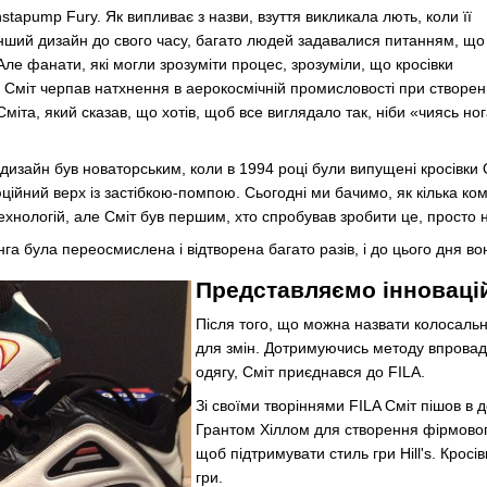
tapump Fury. Як випливає з назви, взуття викликала лють, коли її
 інший дизайн до свого часу, багато людей задавалися питанням, що
Але фанати, які могли зрозуміти процес, зрозуміли, що кросівки
. Сміт черпав натхнення в аерокосмічній промисловості при створен
міта, який сказав, що хотів, щоб все виглядало так, ніби «чиясь н
изайн був новаторським, коли в 1994 році були випущені кросівки O
ійний верх із застібкою-помпою. Сьогодні ми бачимо, як кілька к
хнологій, але Сміт був першим, хто спробував зробити це, просто н
нга була переосмислена і відтворена багато разів, і до цього дня в
Представляємо інновацій
Після того, що можна назвати колосальн
для змін. Дотримуючись методу впровадж
одягу, Сміт приєднався до FILA.
Зі своїми творіннями FILA Сміт пішов в
Грантом Хіллом для створення фірмового
щоб підтримувати стиль гри Hill's. Кросі
гри.