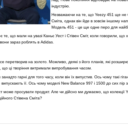
індустрію.
Незважаючи на те, що Yeezy 451 ще не 
Сміта, однак він йде в зовсім іншому нап
Модель 451 - це ще одне перо для найбі
 те, що мали на увазі Каньє Уест і Стівен Сміт, коли говорили, що х
вони зараз роблять в Adidas.
все перетворив на золото. Можливо, деякі з його планів, які розши
ли, що ці творіння витримали випробування часом.
занадто гарні для того часу, коли він їх випустив. Ось чому такі гіг
 випускають її. Ось чому моделі New Balance 997 і 1500 до сих пір
ст може просувати продукт. Але чи дійсно ми думаємо, що колекції 
ійного Стівена Сміта?