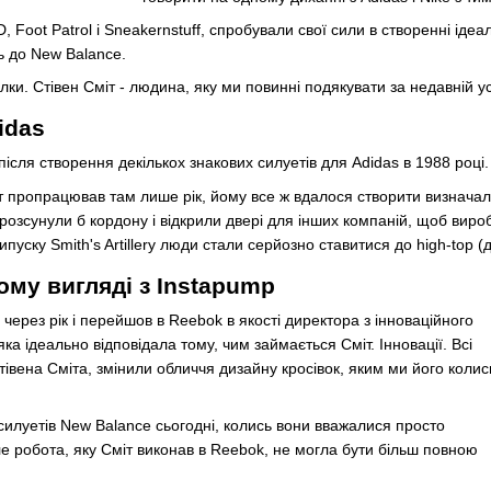
ND, Foot Patrol і Sneakernstuff, спробували свої сили в створенні ід
ть до New Balance.
лки. Стівен Сміт - людина, яку ми повинні подякувати за недавній у
idas
ісля створення декількох знакових силуетів для Adidas в 1988 році.
 пропрацював там лише рік, йому все ж вдалося створити визначальну
о розсунули б кордону і відкрили двері для інших компаній, щоб вир
пуску Smith's Artillery люди стали серйозно ставитися до high-top (
ому вигляді з Instapump
 через рік і перейшов в Reebok в якості директора з інноваційного
яка ідеально відповідала тому, чим займається Сміт. Інновації. Всі
тівена Сміта, змінили обличчя дизайну кросівок, яким ми його колис
силуетів New Balance сьогодні, колись вони вважалися просто
е робота, яку Сміт виконав в Reebok, не могла бути більш повною