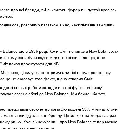
аєте про всі бренди, які викликали фурор в індустрії кросівок,
ар'єри.
сподіваюся, розповімо багатьом з нас, наскільки він важливий
w Balance ще в 1986 році. Коли Сміт починав в New Balance, їх
лі, тому вони були взуттям для технічних хлопців, а не
 Сміт почав проектувати для NB.
 Можливо, ці силуети не отримували тієї популярності, яку
ле це не скасовує того факту, що їх створив Сміт.
, а деякі спільні роботи зажадали сотні фунтів на ринку
ховував своєї любові до New Balance. Ми бачили багато
но представив свою інтерпретацію моделі 997. Мінімалістичні
бражають індивідуальність бренду. Ця конкретна модель зараз
инному ринку. Колись нечуваний, про New Balance тепер можна
м галасом, яку вони створили.