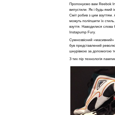
Пропонуємо вам Reebok Ins
випустили. Як і будь-який
Сміт робив з цим взуттям. 
можуть поліпшити їх стиль
взуття. Наводилися слова С
Instapump Fury.
Сумнозвісний «масивний» д
був представлений революц
шнурівкою за допомогою те
З тих пір технологія пампи