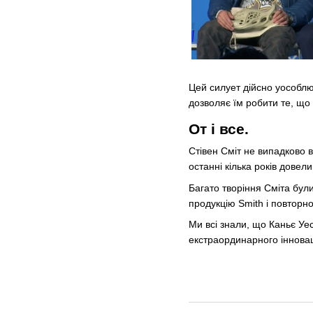
Цей силует дійсно уособлює
дозволяє їм робити те, що 
От і все.
Стівен Сміт не випадково 
останні кілька років дове
Багато творіння Сміта були 
продукцію Smith і повторно
Ми всі знали, що Каньє Уе
екстраординарного інновац