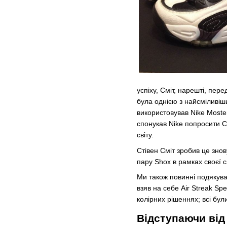
успіху, Сміт, нарешті, пер
була однією з найсміливіш
використовував Nike Moster
спонукав Nike попросити С
світу.
Стівен Сміт зробив це знов
пару Shox в рамках своєї сп
Ми також повинні подякуват
взяв на себе Air Streak Sp
колірних рішеннях; всі бул
Відступаючи ві