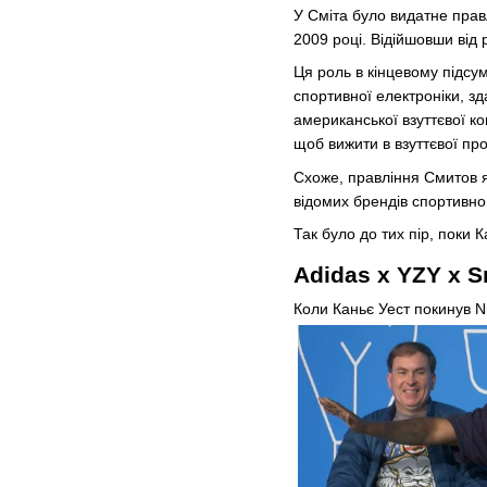
У Сміта було видатне правл
2009 році. Відійшовши від 
Ця роль в кінцевому підсу
спортивної електроніки, зд
американської взуттєвої ко
щоб вижити в взуттєвої пр
Схоже, правління Смитов я
відомих брендів спортивног
Так було до тих пір, поки К
Adidas x YZY x S
Коли Каньє Уест покинув Ni