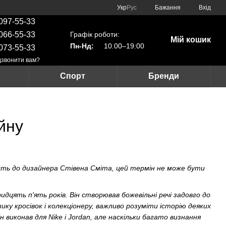
Укр
Рус
Бажання
Вхід
097-55-33
Графік роботи:
066-55-33
Мій кошик
Пн-Нд:
10.00–19:00
073-55-33
звонити вам?
Спорт
Бренди
айну
дить до дизайнера Стівена Сміта, цей термін не може бути
цять п'ять років. Він створював божевільні речі задовго до
тику кросівок і колекціонеру, важливо розуміти історію деяких
 виконав для Nike і Jordan, але наскільки багато визнання