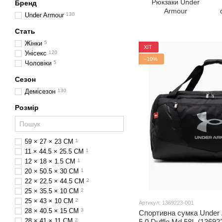
Рюкзаки Under
Бренд
Armour
Under Armour
130
Стать
Жінки
5
ХІТ
Унісекс
120
−10%
Чоловіки
5
Сезон
Демісезон
130
Розмір
59 × 27 × 23 СM
1
11 × 44.5 × 25.5 CM
1
12 × 18 × 1.5 CM
1
20 × 50.5 × 30 СM
1
22 × 22.5 × 44.5 СM
2
25 × 35.5 × 10 СM
2
25 × 43 × 10 СM
2
Артикул: 1369223-001
28 × 40.5 × 15 СM
3
Спортивна сумка Under 
28 × 41 × 11 СM
2
5.0 Duffle Md 58L (13692