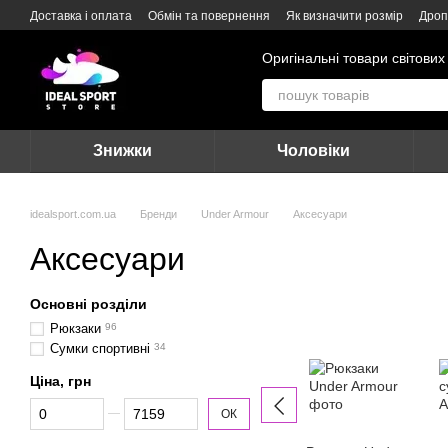
Перейти до основного контенту
Доставка і оплата
Обмін та повернення
Як визначити розмір
Дроп
Оригінальні товари світових
Знижки
Чоловіки
idealsport.com.ua
Бренди
Under Armour
Аксесуари
Аксесуари
Основні розділи
Рюкзаки
96
Сумки спортивні
34
Ціна, грн
Від Ціна, грн
До Ціна, грн
ОК