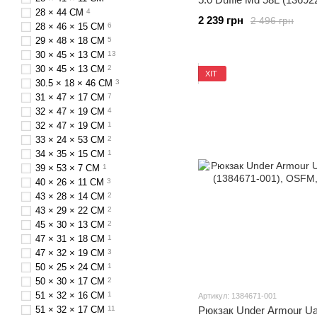
28 × 44 СM
4
2 239 грн
2 496 грн
28 × 46 × 15 СM
6
29 × 48 × 18 СM
5
30 × 45 × 13 СM
13
30 × 45 × 13 CM
2
ХІТ
30.5 × 18 × 46 СM
3
31 × 47 × 17 СM
7
32 × 47 × 19 СM
4
32 × 47 × 19 CM
1
33 × 24 × 53 СM
2
34 × 35 × 15 СM
1
39 × 53 × 7 СM
1
40 × 26 × 11 СM
3
43 × 28 × 14 СM
2
43 × 29 × 22 CM
2
45 × 30 × 13 СM
2
47 × 31 × 18 СM
1
47 × 32 × 19 СM
3
50 × 25 × 24 CM
1
50 × 30 × 17 СM
2
51 × 32 × 16 СM
1
Артикул: 1384671-001
51 × 32 × 17 СM
11
Рюкзак Under Armour Ua 