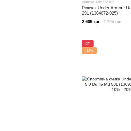
Артикул: 1384672-025
Рюкзак Under Armour Ua
29L (1384672-025)
2 609 грн
2 704 грн
ХІТ
−12%