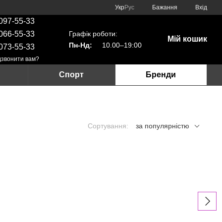
Укр
Рус
Бажання
Вхід
097-55-33
Графік роботи:
066-55-33
Мій кошик
Пн-Нд:
10.00–19:00
073-55-33
звонити вам?
Спорт
Бренди
Сортування:
за популярністю