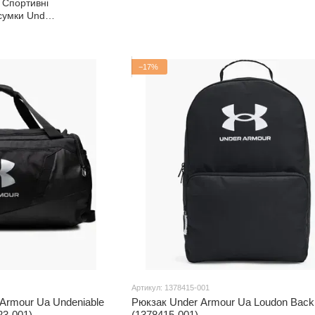
Спортивні
сумки Under
Armour
−17%
Артикул: 1378415-001
Armour Ua Undeniable
Рюкзак Under Armour Ua Loudon Back
23-001)
(1378415-001)