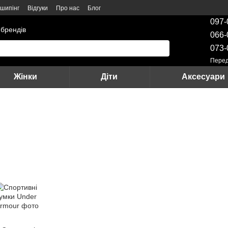
шипінг
Відгуки
Про нас
Блог
097-
 брендів
066-
073-
Перед
Жінки
Діти
Аксесуари