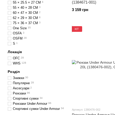
(1384671-001)
55 × 25.5 × 27 СM
6
55 × 40 × 28 СM
3
3 159 грн
60 × 47 × 30 СM
2
62 × 29 × 30 СM
8
75 × 36 × 37 СM
3
One Size
35
ХІТ
OSFA
3
OSFM
28
S
1
Локація
OFC
28
WHS
128
Розділ
Знижки
30
Популярне
28
Аксесуари
2
Рюкзаки
96
Спортивні сумки
34
Рюкзаки Under Armour
96
Спортивні сумки Under Armour
34
Артикул: 1380476-002
Рюкзак Under Armour Ua