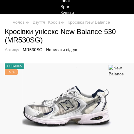
Чоловіки
Взуття
Кросівки
Кросівки New Balance
Кросівки унісекс New Balance 530
(MR530SG)
Артикул:
MR530SG
Написати відгук
НОВИНКА
−50%