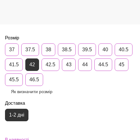
Розмір
37
37.5
38
38.5
39.5
40
40.5
41.5
42
42.5
43
44
44.5
45
45.5
46.5
Як визначити розмір
Доставка
1-2 дні
В наявності