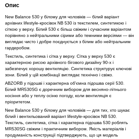
Опис
New Balance 530 у білому для чоловіків — білий варіант
архівних lifestyle-кросівок NB 530 із текстилем, синтетикою і
сіткою у верху. Білий 530 є більш свіжим і сучасним варіантом
порівняно з нейтральними сірими або темними версіями — він
виглядає чисто і добре поєднується з білим або нейтральним
гардеробом.
Текстиль, синтетика і сітка у верху. Сітка у верху 530 є
характерною рисою архівного бігового дизайну 90-х і
забезпечує хорошу вентиляцію. Синтетика структурує ключові
зони. Білий у цій комбінації виглядає технічно і свіжо.
ABZORB у підошві і характерна об'ємна підошва серії 530.
Білий MR530SG є доречним вибором для весняно-літнього
носіння або у теплу осіню погоду, коли вентиляція є
пріоритетом.
New Balance 530 у білому для чоловіків — для тих, хто шукає
білий і вентильований варіант lifestyle-кросівок NB 530.
Текстиль, синтетика, сітка і характерна підошва 530 роблять
MR530SG свіжим і практичним вибором. Якість матеріалів і
продуманість конструкції підтверджують, що ця модель