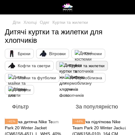
Діти
Хлопці
Одяг
Куртки та жилетки
Дитячі куртки та жилетки для
хлопчиків
Брюки
Вітровки
Костюми
Кофти та светри
Куртки та жилетки
Майки та футболки
Термобілизна
Шорти
Фільтр
За популярністю
−41%
−44%