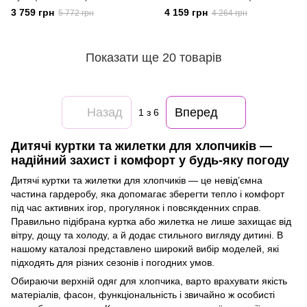
K5X)
3 759 грн
4 159 грн
5 772 грн
4 264 грн
Показати ще 20 товарів
Назад
Вперед
1
з 6
Дитячі куртки та жилетки для хлопчиків —
надійний захист і комфорт у будь-яку погоду
Дитячі куртки та жилетки для хлопчиків — це невід’ємна
частина гардеробу, яка допомагає зберегти тепло і комфорт
під час активних ігор, прогулянок і повсякденних справ.
Правильно підібрана куртка або жилетка не лише захищає від
вітру, дощу та холоду, а й додає стильного вигляду дитині. В
нашому каталозі представлено широкий вибір моделей, які
підходять для різних сезонів і погодних умов.
Обираючи верхній одяг для хлопчика, варто врахувати якість
матеріалів, фасон, функціональність і звичайно ж особисті