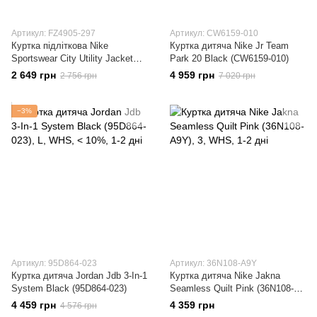
Артикул: FZ4905-297
Артикул: CW6159-010
Куртка підліткова Nike
Куртка дитяча Nike Jr Team
Sportswear City Utility Jacket
Park 20 Black (CW6159-010)
(FZ4905-297)
2 649 грн
4 959 грн
2 756 грн
7 020 грн
−3%
Артикул: 95D864-023
Артикул: 36N108-A9Y
Куртка дитяча Jordan Jdb 3-In-1
Куртка дитяча Nike Jakna
System Black (95D864-023)
Seamless Quilt Pink (36N108-
A9Y)
4 459 грн
4 359 грн
4 576 грн