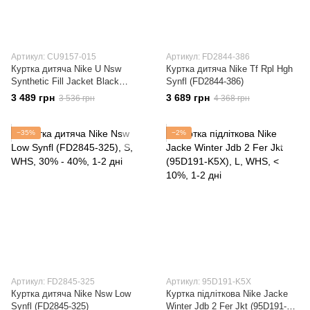
Артикул: CU9157-015
Артикул: FD2844-386
Куртка дитяча Nike U Nsw
Куртка дитяча Nike Tf Rpl Hgh
Synthetic Fill Jacket Black
Synfl (FD2844-386)
(CU9157-015)
3 489 грн
3 689 грн
3 536 грн
4 368 грн
−35%
−2%
Артикул: FD2845-325
Артикул: 95D191-K5X
Куртка дитяча Nike Nsw Low
Куртка підліткова Nike Jacke
Synfl (FD2845-325)
Winter Jdb 2 Fer Jkt (95D191-