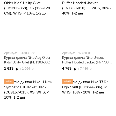
Артикул: FB1303-368
Артикул: FN7730-010
Куртка дитяча Nike Acg Older
Куртка дитяча Nike Unisex
Kids' Utility Gilet (FB1303-368)
Puffer Hooded Jacket (FN7730-
010)
1 619 грн
4 769 грн
1 664 грн
7 436 грн
−1%
−16%