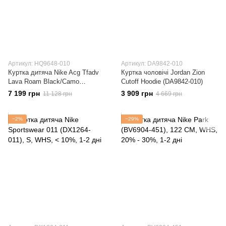
Артикул: HQ9648-010
Артикул: DA9842-010
Куртка дитяча Nike Acg Tfadv
Куртка чоловічі Jordan Zion
Lava Roam Black/Camo
Cutoff Hoodie (DA9842-010)
(HQ9648-010)
7 199 грн
3 909 грн
11 128 грн
4 669 грн
−2%
−29%