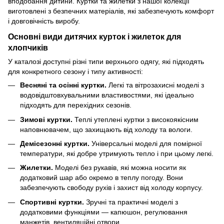
вподобання дитини. Куртки та жилетки з нашої колекції
виготовлені з безпечних матеріалів, які забезпечують комфорт
і довговічність виробу.
Основні види дитячих курток і жилеток для
хлопчиків
У каталозі доступні різні типи верхнього одягу, які підходять
для конкретного сезону і типу активності:
Весняні та осінні куртки.
Легкі та вітрозахисні моделі з
водовідштовхувальними властивостями, які ідеально
підходять для перехідних сезонів.
Зимові куртки.
Теплі утеплені куртки з високоякісним
наповнювачем, що захищають від холоду та вологи.
Демісезонні куртки.
Універсальні моделі для помірної
температури, які добре утримують тепло і при цьому легкі.
Жилетки.
Моделі без рукавів, які можна носити як
додатковий шар або окремо в теплу погоду. Вони
забезпечують свободу рухів і захист від холоду корпусу.
Спортивні куртки.
Зручні та практичні моделі з
додатковими функціями — капюшон, регулювання
манжетів, вентиляційні отвори.