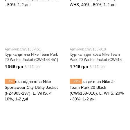
Артикул: CW6158-451
Артикул: CW6158-010
Куртка дитяча Nike Team Park
Куртка підліткова Nike Team
20 Winter Jacket (CW6158-451)
Park 20 Winter Jacket (CW6158-
010)
4 969 грн
4 749 грн
8 476 грн
8 476 грн
−4%
−29%