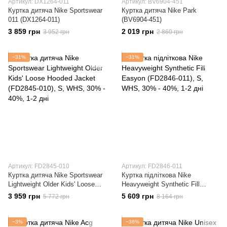
Артикул: DX1264-011
Артикул: BV6904-451
Куртка дитяча Nike Sportswear
Куртка дитяча Nike Park
011 (DX1264-011)
(BV6904-451)
3 859 грн
2 019 грн
3 952 грн
2 860 грн
−31%
−31%
Артикул: FD2845-010
Артикул: FD2846-011
Куртка дитяча Nike Sportswear
Куртка підліткова Nike
Lightweight Older Kids' Loose
Heavyweight Synthetic Fill
Hooded Jacket (FD2845-010)
Easyon (FD2846-011)
3 959 грн
5 609 грн
5 772 грн
8 164 грн
−3%
−36%