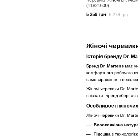
(11821600)
5 259 грн
6 279 грн
Жіночі черевики
Історія бренду Dr. Ma
Бренд
Dr. Martens
має ун
комфортного робочого взу
самовираження і незалежн
Жіночі черевики Dr. Marte
впізнати. Бренд зберігає 
Особливості жіночих 
Жіночі черевики Dr. Mart
Високоякісна натур
Підошва з технологі