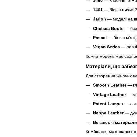
1460
— класичні 8-ми 
1461
— більш низькі 3
Jadon
— моделі на ви
Chelsea Boots
— безш
Pascal
— більш м’які,
Vegan Series
— повніс
Кожна модель має свої ос
Матеріали, що забез
Для створення жіночих че
Smooth Leather
— гла
Vintage Leather
— м’я
Patent Lamper
— лак
Nappa Leather
— дуже
Веганські матеріали
Комбінація матеріалів і т