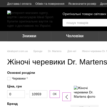
Перейти до основного контенту
Доставка і оплата
Обмін та повернення
Як визначити розмір
Дроп
Оригінальні товари світових
Знижки
Чоловіки
idealsport.com.ua
Бренди
Dr. Martens
Для неї
Жіночі черевики Dr.
Жіночі черевики Dr. Marten
Основні розділи
Черевики
8
Ціна, грн
Від Ціна, грн
До Ціна, грн
ОК
Бренд