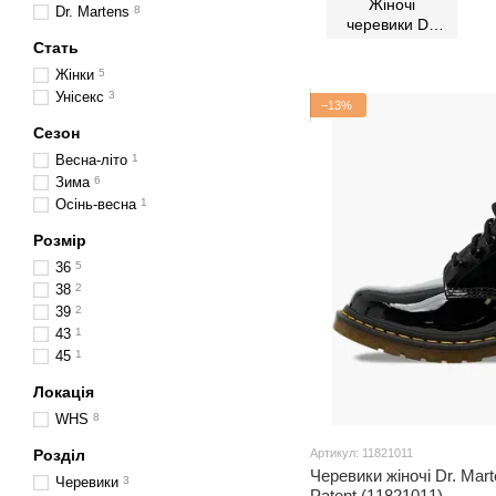
Жіночі
Dr. Martens
8
черевики Dr.
Martens
Стать
Жінки
5
Унісекс
3
−13%
Сезон
Весна-літо
1
Зима
6
Осінь-весна
1
Розмір
36
5
38
2
39
2
43
1
45
1
Локація
WHS
8
Розділ
Артикул: 11821011
Черевики жіночі Dr. Mar
Черевики
3
Patent (11821011)