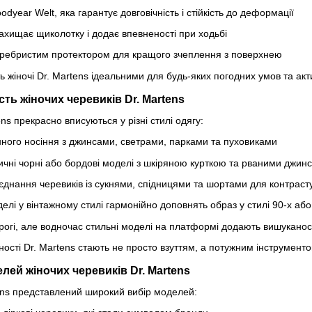
year Welt, яка гарантує довговічність і стійкість до деформації
ахищає щиколотку і додає впевненості при ходьбі
з ребристим протектором для кращого зчеплення з поверхнею
ь жіночі Dr. Martens ідеальними для будь-яких погодних умов та акт
сть жіночих черевиків Dr. Martens
ns прекрасно вписуються у різні стилі одягу:
ого носіння з джинсами, светрами, парками та пуховиками
чні чорні або бордові моделі з шкіряною курткою та рваними джин
днання черевиків із сукнями, спідницями та шортами для контрасту
лі у вінтажному стилі гармонійно доповнять образ у стилі 90-х або
огі, але водночас стильні моделі на платформі додають вишуканост
ності Dr. Martens стають не просто взуттям, а потужним інструмен
лей жіночих черевиків Dr. Martens
rtens представлений широкий вибір моделей: