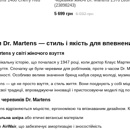
(23898243)
5 699 грн
6 032 грн
 Dr. Martens — стиль і якість для впевнен
rtens у світі жіночого взуття
ікальну історію, що почалася у 1947 році, коли доктор Клаус Март
ття. Спочатку це були черевики для робітників, проте з часом Dr.
ості. Особливо велике значення бренд набув серед молоді, музиканті
ns — це не просто взуття, а стиль життя. Вони поєднують у собі міцн
свої традиції, впроваджуючи інновації і пристосовуючи моделі під п
черевиків Dr. Martens
ens відрізняються міцністю, ергономікою та впізнаваним дизайном. 
альна шкіра
або етичні веганські матеріали
єю
AirWair
, що забезпечує амортизацію і зносостійкість