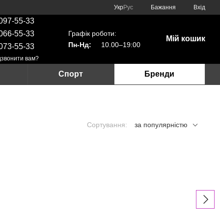
Укр
Рус
Бажання
Вхід
097-55-33
Графік роботи:
066-55-33
Мій кошик
Пн-Нд:
10.00–19:00
073-55-33
звонити вам?
Спорт
Бренди
Сортування:
за популярністю