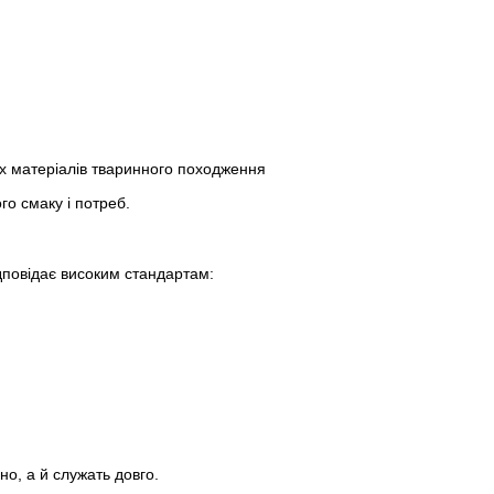
их матеріалів тваринного походження
го смаку і потреб.
ідповідає високим стандартам:
ю
но, а й служать довго.