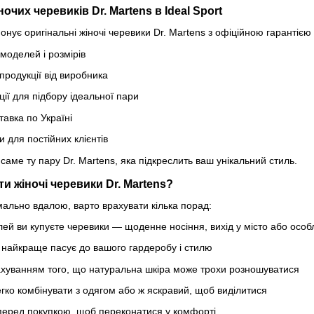
очих черевиків Dr. Martens в Ideal Sport
нує оригінальні жіночі черевики Dr. Martens з офіційною гарантією 
оделей і розмірів
продукції від виробника
ії для підбору ідеальної пари
тавка по Україні
и для постійних клієнтів
 саме ту пару Dr. Martens, яка підкреслить ваш унікальний стиль.
и жіночі черевики Dr. Martens?
ально вдалою, варто врахувати кілька порад:
лей ви купуєте черевики — щоденне носіння, вихід у місто або особ
 найкраще пасує до вашого гардеробу і стилю
рахуванням того, що натуральна шкіра може трохи розношуватися
егко комбінувати з одягом або ж яскравий, щоб виділитися
перед покупкою, щоб переконатися у комфорті