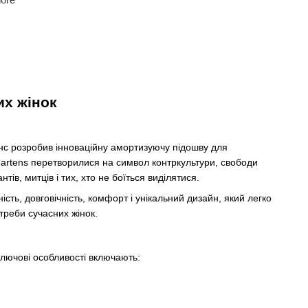
их жінок
енс розробив інноваційну амортизуючу підошву для
 Martens перетворилися на символ контркультури, свободи
в, митців і тих, хто не боїться виділятися.
ість, довговічність, комфорт і унікальний дизайн, який легко
отреби сучасних жінок.
Ключові особливості включають: