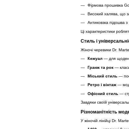
Фірмова прошивка Good
Високий халява, що з
Антиковзка підошва 
Ці характеристики роблят
Стиль і універсальні
Жіночі черевики Dr. Marte
Кежуал
— для щоденн
Гранж та рок
— класи
Міський стиль
— поє
Ретро і вінтаж
— моде
Офісний стиль
— стр
Завдяки своїй універсаль
Різноманітність моде
У жіночій лінійці Dr. Ma