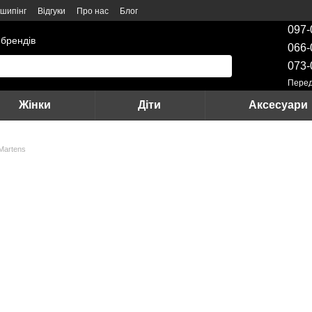
шипінг
Відгуки
Про нас
Блог
097-
 брендів
066-
073-
Перед
Жінки
Діти
Аксесуари
 Martens
s