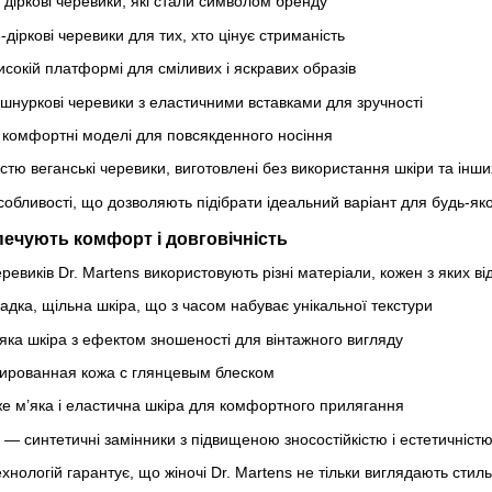
діркові черевики, які стали символом бренду
-діркові черевики для тих, хто цінує стриманість
сокій платформі для сміливих і яскравих образів
нуркові черевики з еластичними вставками для зручності
 комфортні моделі для повсякденного носіння
тю веганські черевики, виготовлені без використання шкіри та інш
обливості, що дозволяють підібрати ідеальний варіант для будь-яко
печують комфорт і довговічність
ревиків Dr. Martens використовують різні матеріали, кожен з яких в
дка, щільна шкіра, що з часом набуває унікальної текстури
ка шкіра з ефектом зношеності для вінтажного вигляду
ированная кожа с глянцевым блеском
 м’яка і еластична шкіра для комфортного прилягання
— синтетичні замінники з підвищеною зносостійкістю і естетичніст
ехнологій гарантує, що жіночі Dr. Martens не тільки виглядають стиль