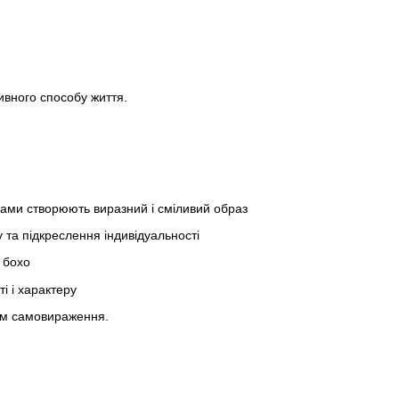
ивного способу життя.
сами створюють виразний і сміливий образ
 та підкреслення індивідуальності
 бохо
і і характеру
том самовираження.