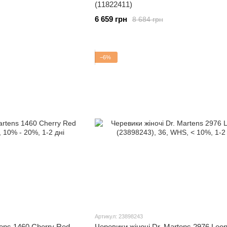
(11822411)
6 659 грн
8 684 грн
−6%
Артикул: 23898243
tens 1460 Cherry Red
Черевики жіночі Dr. Martens 2976 Leo