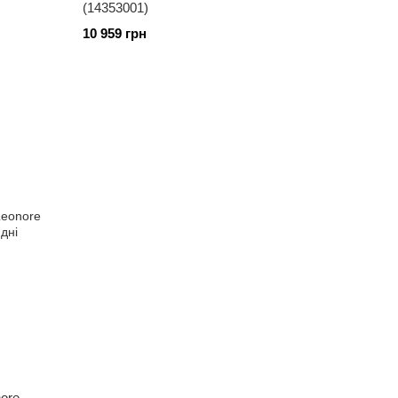
(14353001)
10 959 грн
nore