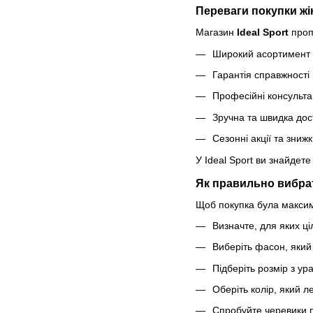
Переваги покупки жін
Магазин
Ideal Sport
пропо
Широкий асортимент м
Гарантія справжності 
Професійні консультац
Зручна та швидка дос
Сезонні акції та знижк
У Ideal Sport ви знайдете
Як правильно вибрат
Щоб покупка була максим
Визначте, для яких ці
Виберіть фасон, який
Підберіть розмір з у
Оберіть колір, який л
Спробуйте черевики 