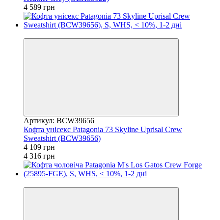
4 589 грн
−5%
Артикул: BCW39656
Кофта унісекс Patagonia 73 Skyline Uprisal Crew
Sweatshirt (BCW39656)
4 109 грн
4 316 грн
−5%