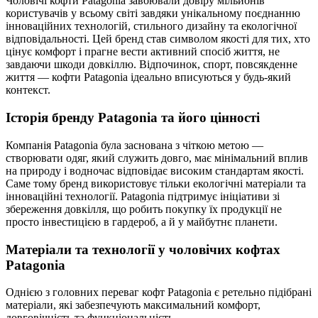
Чоловічі кофти Patagonia завоювали довіру мільйонів
користувачів у всьому світі завдяки унікальному поєднанню
інноваційних технологій, стильного дизайну та екологічної
відповідальності. Цей бренд став символом якості для тих, хто
цінує комфорт і прагне вести активний спосіб життя, не
завдаючи шкоди довкіллю. Відпочинок, спорт, повсякденне
життя — кофти Patagonia ідеально вписуються у будь-який
контекст.
Історія бренду Patagonia та його цінності
Компанія Patagonia була заснована з чіткою метою —
створювати одяг, який служить довго, має мінімальний вплив
на природу і водночас відповідає високим стандартам якості.
Саме тому бренд використовує тільки екологічні матеріали та
інноваційні технології. Patagonia підтримує ініціативи зі
збереження довкілля, що робить покупку їх продукції не
просто інвестицією в гардероб, а й у майбутнє планети.
Матеріали та технології у чоловічих кофтах
Patagonia
Однією з головних переваг кофт Patagonia є ретельно підібрані
матеріали, які забезпечують максимальний комфорт,
довговічність та функціональність.