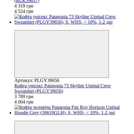
(BLK39657)
4 319 грн
4 524 грн
−5%
Артикул: PLGY39656
Кофта унісекс Patagonia 73 Skyline Uprisal Crew
Sweatshirt (PLGY39656)
3 789 грн
4 004 грн
−7%