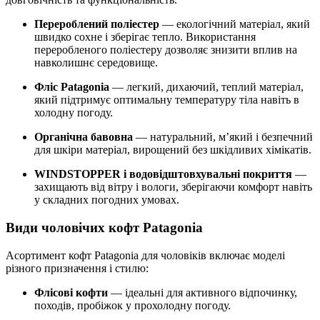
Перероблений поліестер
— екологічний матеріал, який
швидко сохне і зберігає тепло. Використання
переробленого поліестеру дозволяє знизити вплив на
навколишнє середовище.
Фліс Patagonia
— легкий, дихаючий, теплий матеріал,
який підтримує оптимальну температуру тіла навіть в
холодну погоду.
Органічна бавовна
— натуральний, м’який і безпечний
для шкіри матеріал, вирощений без шкідливих хімікатів.
WINDSTOPPER і водовідштовхувальні покриття
—
захищають від вітру і вологи, зберігаючи комфорт навіть
у складних погодних умовах.
Види чоловічих кофт Patagonia
Асортимент кофт Patagonia для чоловіків включає моделі
різного призначення і стилю:
Флісові кофти
— ідеальні для активного відпочинку,
походів, пробіжок у прохолодну погоду.