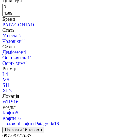
Ціна, грн
Бренд
PATAGONIA
16
Стать
Унісекс
5
Чоловіки
11
Сезон
Демісезон
4
Осінь-весна
11
Осінь-зима
1
Розмір
L
4
M
5
S
11
XL
3
Локація
WHS
16
Розділ
Кофти
5
Кофти
16
Чоловічі кофти Patagonia
16
Показати 16 товарів
097-097-55-33