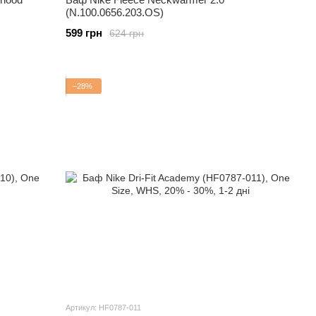
(N.100.0656.203.OS)
599 грн
624 грн
−28%
Артикул: HF0787-011