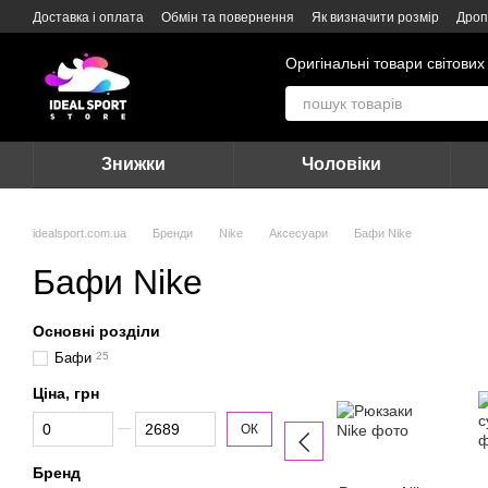
Перейти до основного контенту
Доставка і оплата
Обмін та повернення
Як визначити розмір
Дроп
Оригінальні товари світових
Знижки
Чоловіки
idealsport.com.ua
Бренди
Nike
Аксесуари
Бафи Nike
Бафи Nike
Основні розділи
Бафи
25
Ціна, грн
Від Ціна, грн
До Ціна, грн
ОК
Бренд