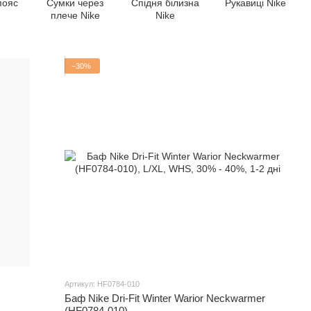
пояс
Сумки через
Спідня білизна
Рукавиці Nike
плече Nike
Nike
−30%
Артикул: HF0784-010
Баф Nike Dri-Fit Winter Warior Neckwarmer
(HF0784-010)