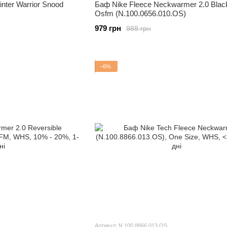
inter Warrior Snood
Баф Nike Fleece Neckwarmer 2.0 Blac
Osfm (N.100.0656.010.OS)
979 грн
988 грн
−6%
Артикул: N.100.8866.013.OS