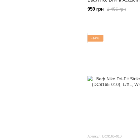
959 грн
1 456 грн
−14%
Артикул: DC9165-010