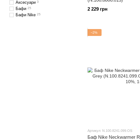
Аксесуари
3
Бафи
25
2 229 грн
Бафи Nike
25
−2%
Артикул: N.100.8241.099.OS
Баф Nike Neckwarmer Re