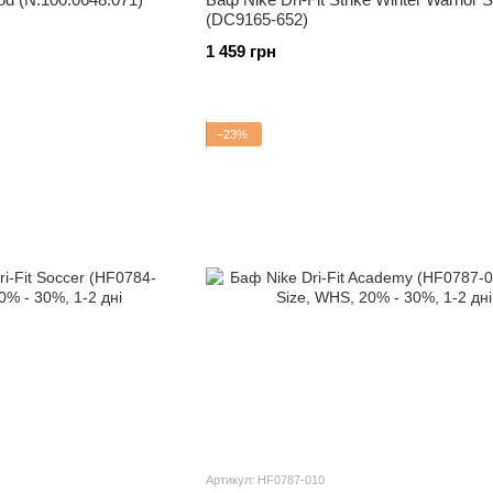
(DC9165-652)
1 459 грн
−23%
Артикул: HF0787-010