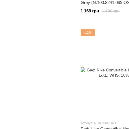
Grey (N.100.8241.099.O
1 169 грн
1 196 грн
−12%
Артикул: N.100.0648.071
Баф Nike Convertible Ho