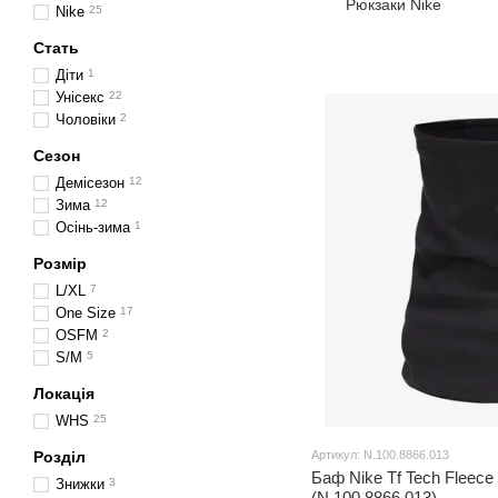
Рюкзаки Nike
Nike
25
Стать
Діти
1
Унісекс
22
Чоловіки
2
Сезон
Демісезон
12
Зима
12
Осінь-зима
1
Розмір
L/XL
7
One Size
17
OSFM
2
S/M
5
Локація
WHS
25
Розділ
Артикул: N.100.8866.013
Баф Nike Tf Tech Fleec
Знижки
3
(N.100.8866.013)