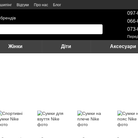
шипінг
Відгуки
Про нас
Блог
097-
 брендів
066-
073-
Перед
Жінки
Діти
Аксесуари