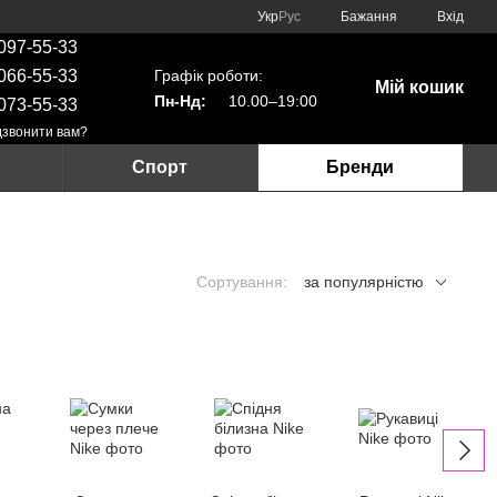
Укр
Рус
Бажання
Вхід
097-55-33
Графік роботи:
066-55-33
Мій кошик
Пн-Нд:
10.00–19:00
073-55-33
звонити вам?
Спорт
Бренди
Сортування:
за популярністю