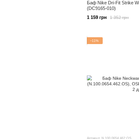
Баф Nike Dri-Fit Strike W
(DC9165-010)
1 159 грн
1 352 грн
−11%
Артикул: N.100.0654.462.OS