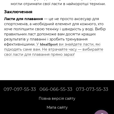
могли отримати свої ласти в найкоротші терміни.
Заключення
— це не просто аксесуар для
Ласти для плавання
спортсменів, а необхідний елемент для кожного, хто
хоче поліпшити свою техніку і швидкість у воді. Вибір
правильних ласт допоможе вам досягти кращих
результатів у плаванні і зробить тренування
ефективнішими.
У
ви знайдете ласти, які
IdealSport
підходять саме вам. Не втрачайте часу — вибирайте
свої ласти для плавання прямо зараз!
097-097-55-33
066-066-55-33
073-073-55-33
Повна версія сайту
Мапа сайту