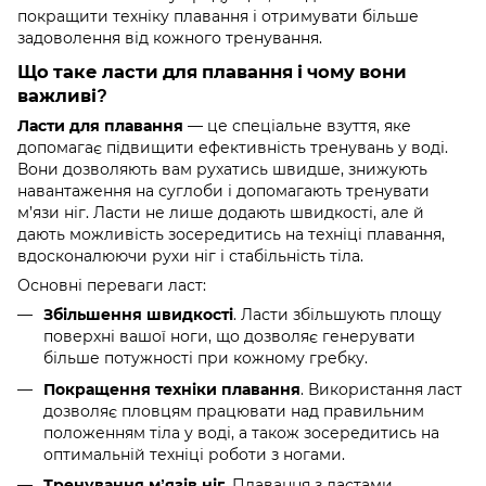
покращити техніку плавання і отримувати більше
задоволення від кожного тренування.
Що таке ласти для плавання і чому вони
важливі?
— це спеціальне взуття, яке
Ласти для плавання
допомагає підвищити ефективність тренувань у воді.
Вони дозволяють вам рухатись швидше, знижують
навантаження на суглоби і допомагають тренувати
м’язи ніг. Ласти не лише додають швидкості, але й
дають можливість зосередитись на техніці плавання,
вдосконалюючи рухи ніг і стабільність тіла.
Основні переваги ласт:
. Ласти збільшують площу
Збільшення швидкості
поверхні вашої ноги, що дозволяє генерувати
більше потужності при кожному гребку.
. Використання ласт
Покращення техніки плавання
дозволяє пловцям працювати над правильним
положенням тіла у воді, а також зосередитись на
оптимальній техніці роботи з ногами.
. Плавання з ластами
Тренування м’язів ніг