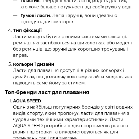
. Твердіші ласти, які підходять для тих,
Пластик
хто хоче більше потужності від своїх рухів у воді.
. Легкі і зручні, вони ідеально
Гумові ласти
підходять для аматорів.
Тип фіксації
Ласти можуть бути з різними системами фіксації:
ремінці, які застібаються на щиколотках, або моделі
без ремінців, що зручні для коротших тренувань і
вправ.
Кольори і дизайн
Ласти для плавання доступні в різних кольорах і
дизайнах, що дозволяє кожному знайти модель, яка
підходить саме йому за стилем.
Топ-бренди ласт для плавання
AQUA SPEED
Один з найбільш популярних брендів у світі водних
видів спорту, який пропонує ласти для плавання з
чудовими технічними характеристиками. Ласти
AQUA SPEED розроблені для спортсменів різного
рівня підготовки та використовуються як для
тренувань, так і для змагань.