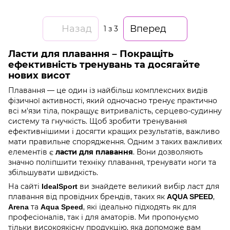
Назад
Вперед
1
з 3
Ласти для плавання – Покращіть
ефективність тренувань та досягайте
нових висот
Плавання — це один із найбільш комплексних видів
фізичної активності, який одночасно тренує практично
всі м'язи тіла, покращує витривалість, серцево-судинну
систему та гнучкість. Щоб зробити тренування
ефективнішими і досягти кращих результатів, важливо
мати правильне спорядження. Одним з таких важливих
елементів є
. Вони дозволяють
ласти для плавання
значно поліпшити техніку плавання, тренувати ноги та
збільшувати швидкість.
На сайті
ви знайдете великий вибір ласт для
IdealSport
плавання від провідних брендів, таких як
,
AQUA SPEED
та
, які ідеально підходять як для
Arena
Aqua Speed
професіоналів, так і для аматорів. Ми пропонуємо
тільки високоякісну продукцію, яка допоможе вам