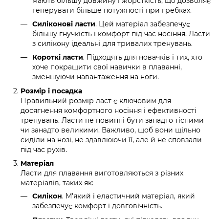
мають більшу довжину і жорсткість, що дозволяє
генерувати більше потужності при гребках.
. Цей матеріал забезпечує
Силіконові ласти
більшу гнучкість і комфорт під час носіння. Ласти
з силікону ідеальні для тривалих тренувань.
. Підходять для новачків і тих, хто
Короткі ласти
хоче покращити свої навички в плаванні,
зменшуючи навантаження на ноги.
Розмір і посадка
Правильний розмір ласт є ключовим для
досягнення комфортного носіння і ефективності
тренувань. Ласти не повинні бути занадто тісними
чи занадто великими. Важливо, щоб вони щільно
сиділи на нозі, не здавлюючи її, але й не сповзали
під час рухів.
Матеріал
Ласти для плавання виготовляються з різних
матеріалів, таких як:
. М'який і еластичний матеріал, який
Силікон
забезпечує комфорт і довговічність.