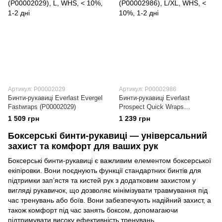
Артикул: P00002029
Артикул: P00002986
Бинти-рукавиці Everlast Evergel
Бинти-рукавиці Everlast
Fastwraps (P00002029)
Prospect Quick Wraps
(P00002986)
1 509 грн
1 239 грн
Боксерські бинти-рукавиці — універсальний
захист та комфорт для ваших рук
Боксерські бинти-рукавиці є важливим елементом боксерської
екіпіровки. Вони поєднують функції стандартних бинтів для
підтримки зап’ястя та кистей рук з додатковим захистом у
вигляді рукавичок, що дозволяє мінімізувати травмування під
час тренувань або боїв. Вони забезпечують надійний захист, а
також комфорт під час занять боксом, допомагаючи
підтримувати високу ефективність тренувань.