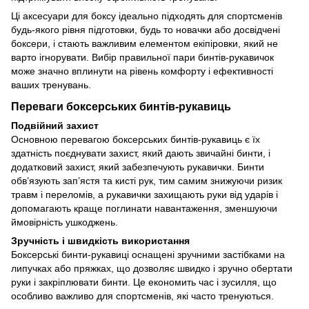
Ці аксесуари для боксу ідеально підходять для спортсменів
будь-якого рівня підготовки, будь то новачки або досвідчені
боксери, і стають важливим елементом екіпіровки, який не
варто ігнорувати. Вибір правильної пари бинтів-рукавичок
може значно вплинути на рівень комфорту і ефективності
ваших тренувань.
Переваги боксерських бинтів-рукавиць
Подвійний захист
Основною перевагою боксерських бинтів-рукавиць є їх
здатність поєднувати захист, який дають звичайні бинти, і
додатковий захист, який забезпечують рукавички. Бинти
обв’язують зап’ястя та кисті рук, тим самим знижуючи ризик
травм і переломів, а рукавички захищають руки від ударів і
допомагають краще поглинати навантаження, зменшуючи
ймовірність ушкоджень.
Зручність і швидкість використання
Боксерські бинти-рукавиці оснащені зручними застібками на
липучках або пряжках, що дозволяє швидко і зручно обертати
руки і закріплювати бинти. Це економить час і зусилля, що
особливо важливо для спортсменів, які часто тренуються.