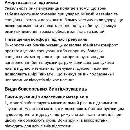
Амортизація та підтримка
Унікальність бинтів-рукавиць полягає в тому, що вони
забезпечують амортизацію при ударах. М’який матеріал та
спеціальні вставки поглинають більшу частину сили удару, що
дозволяє зменшити навантаження на суглоби рук і знижує
ризик виникнення травм в області зап’ясть та кистей.
Підвищений комфорт під час тренувань
Використання бинтів-рукавиць дозволяє зберігати комфорт
протягом усього тренування або спарингу. Завдяки
спеціальним матеріалам, що використовуються для
виготовлення бинтів-рукавиць, руки залишаються сухими
навіть під час інтенсивних тренувань. Дихаючі тканини
дозволяють шкірі "дихати", що знижує ризик подразнень і
неприємних відчуттів під час носіння.
Види боксерських бинтів-рукавиць
Бинти-рукавиці з еластичних матеріалів
Ці моделі забезпечують максимальний рівень підтримки та
зручності. Еластичні матеріали дозволяють бинтам-рукавицям
чудово прилягати до рук, підтримуючи зап’ястя та кисті, і при
цьому не обмежують рухів. Вони зручні в використанні і
підходять для всіх рівнів підготовки.