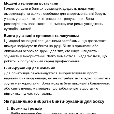
Моделі з гелевими вставками
Гелеві вставки в бинтах-рукавицях додають додаткову
амортизацію та захист, особливо для спортсменів, які беруть
участь у спарингах чи інтенсивних тренуваннях. Вони
розподіляють навантаження, зменшуючи ризик ушкоджень
суглобів і кистей.
Бинти-рукавиці з пряжками та липучками
Ці моделі оснащені спеціальними застібками, що дозволяють
швидко зафіксувати бинти на руці. Бінти з пряжками або
липучками особливо зручні для тих, хто цінує швидкість і
зручність у використанні. Легко знімаються і надягаються, що
робить їх популярними серед професіоналів.
Бінти-рукавиці для новачків
Для початківців рекомендується використовувати прості
варіанти бинтів-рукавиць, які не потребують складної обмотки і
зручні у використанні. Вони можуть бути виконані з бавовняних
або синтетичних матеріалів, що забезпечують достатню
підтримку під час тренувань.
Як правильно вибрати бинти-рукавиці для боксу
Довжина і розмір
Вибір довжини бинтів-рукавиць залежить від ваших