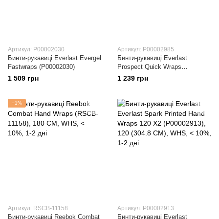
Артикул: P00002030
Артикул: P00002985
Бинти-рукавиці Everlast Evergel
Бинти-рукавиці Everlast
Fastwraps (P00002030)
Prospect Quick Wraps
(P00002985)
1 509 грн
1 239 грн
−1%
Артикул: RSCB-11158
Артикул: P00002913
Бинти-рукавиці Reebok Combat
Бинти-рукавиці Everlast