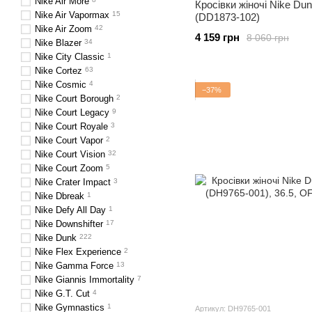
Nike Air More
Кросівки жіночі Nike Du
Nike Air Vapormax
15
(DD1873-102)
Nike Air Zoom
42
4 159 грн
8 060 грн
Nike Blazer
34
Nike City Classic
1
Nike Cortez
63
Nike Cosmic
4
−37%
Nike Court Borough
2
Nike Court Legacy
9
Nike Court Royale
3
Nike Court Vapor
2
Nike Court Vision
32
Nike Court Zoom
5
Nike Crater Impact
3
Nike Dbreak
1
Nike Defy All Day
1
Nike Downshifter
17
Nike Dunk
222
Nike Flex Experience
2
Nike Gamma Force
13
Nike Giannis Immortality
7
Nike G.T. Cut
4
Nike Gymnastics
1
Артикул: DH9765-001