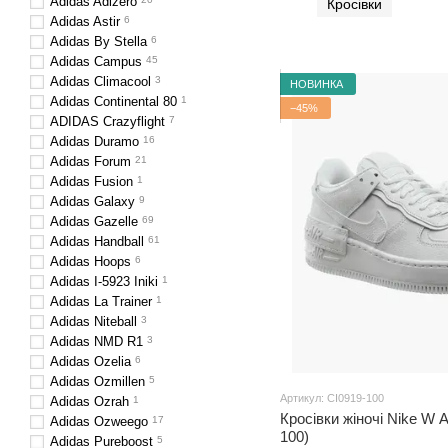
Adidas Adizero
Кросівки
Adidas Astir
6
Adidas By Stella
6
Adidas Campus
45
Adidas Climacool
3
НОВИНКА
Adidas Continental 80
1
−45%
ADIDAS Crazyflight
7
Adidas Duramo
16
Adidas Forum
21
Adidas Fusion
1
Adidas Galaxy
9
Adidas Gazelle
69
Adidas Handball
61
Adidas Hoops
6
Adidas I-5923 Iniki
1
Adidas La Trainer
1
Adidas Niteball
3
Adidas NMD R1
3
Adidas Ozelia
6
Adidas Ozmillen
5
Артикул: CI0919-100
Adidas Ozrah
1
Кросівки жіночі Nike W 
Adidas Ozweego
17
100)
Adidas Pureboost
5