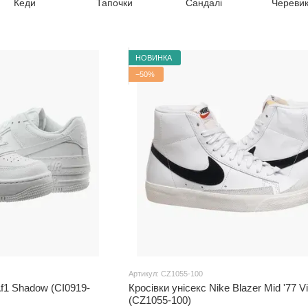
Кеди
Тапочки
Сандалі
Череви
НОВИНКА
−50%
Артикул: CZ1055-100
Af1 Shadow (CI0919-
Кросівки унісекс Nike Blazer Mid '77 V
(CZ1055-100)