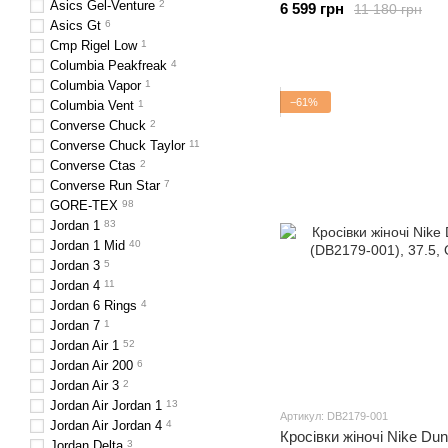
Asics Gel-Venture
2
6 599 грн
11 180 грн
Asics Gt
6
Cmp Rigel Low
1
Columbia Peakfreak
4
Columbia Vapor
1
−61%
Columbia Vent
1
Converse Chuck
2
Converse Chuck Taylor
11
Converse Ctas
2
Converse Run Star
7
GORE-TEX
98
Jordan 1
83
Jordan 1 Mid
40
Jordan 3
5
Jordan 4
11
Jordan 6 Rings
4
Jordan 7
1
Jordan Air 1
52
Jordan Air 200
6
Jordan Air 3
2
Jordan Air Jordan 1
13
Артикул: DB2179-001
Jordan Air Jordan 4
4
Кросівки жіночі Nike Dun
Jordan Delta
3