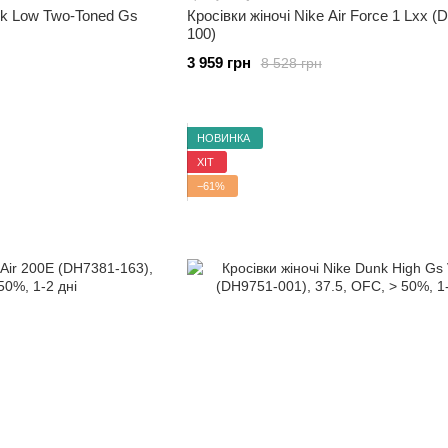
nk Low Two-Toned Gs
Кросівки жіночі Nike Air Force 1 Lxx 
100)
3 959 грн
8 528 грн
НОВИНКА
ХІТ
−61%