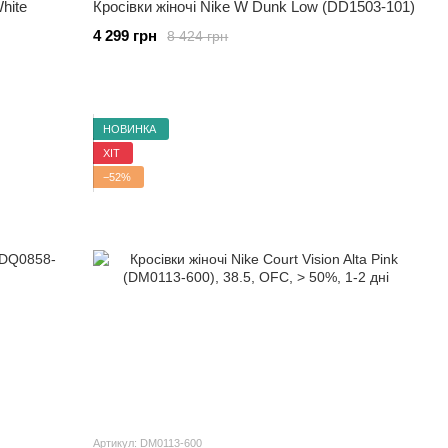
hite
Кросівки жіночі Nike W Dunk Low (DD1503-101)
4 299 грн
8 424 грн
НОВИНКА
ХІТ
−52%
Артикул: DM0113-600