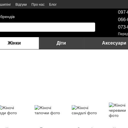
шипінг
Відгуки
Про нас
Блог
097-
 брендів
066-
073-
Перед
Жінки
Діти
Аксесуари