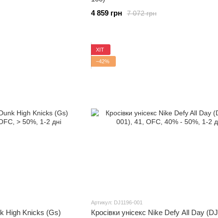
4 859 грн
7 072 грн
ХІТ
−42%
Артикул: DJ1196-001
k High Knicks (Gs)
Кросівки унісекс Nike Defy All Day (D