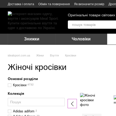
Перейти до основного контенту
Доставка і оплата
Обмін та повернення
Як визначити розмір
Дроп
Оригінальні товари світових
Знижки
Чоловіки
idealsport.com.ua
Жінки
Взуття
Кросівки
Жіночі кросівки
Основні розділи
Кросівки
4732
Колекція
Adidas adifom
2
20