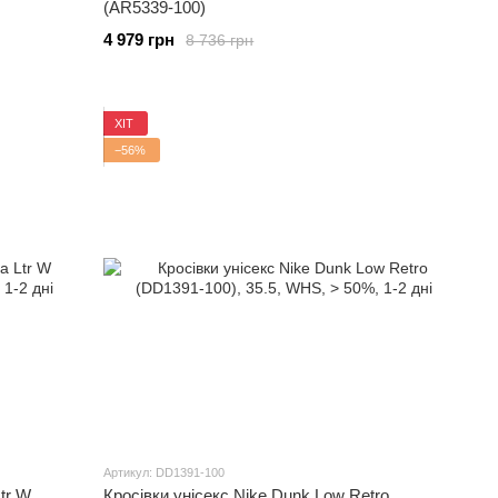
(AR5339-100)
4 979 грн
8 736 грн
ХІТ
−56%
Артикул: DD1391-100
Ltr W
Кросівки унісекс Nike Dunk Low Retro