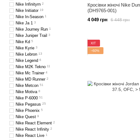
Nike Infinityrn
2
Кросівки жіночі Nike Du
(DH9765-001)
Nike Initiator
19
Nike In-Season
1
4 049 грн
6 448 грн
Nike Ja 1
3
Nike Journey Run
1
Nike Juniper Trail
3
Nike Kd
5
ХІТ
Nike Kyrie
3
−60%
Nike Lebron
13
Nike Legend
6
Nike M2K Tekno
11
Nike Mc Trainer
4
Nike MD Runner
2
Nike Metcon
51
Nike Motiva
8
Nike P-6000
51
Nike Pegasus
25
Nike Phoenix
5
Nike Quest
9
Nike React Element
2
Nike React Infinity
2
Nike React Live
1