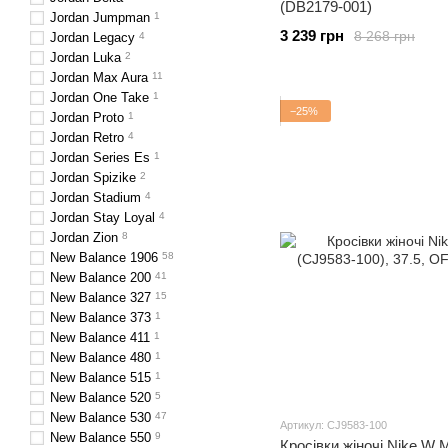
(DB2179-001)
Jordan Jumpman
1
3 239 грн
8 268 грн
Jordan Legacy
4
Jordan Luka
2
Jordan Max Aura
11
Jordan One Take
1
−25%
Jordan Proto
1
Jordan Retro
4
Jordan Series Es
1
Jordan Spizike
2
Jordan Stadium
4
Jordan Stay Loyal
4
Jordan Zion
8
New Balance 1906
58
New Balance 200
41
New Balance 327
15
New Balance 373
1
New Balance 411
1
New Balance 480
1
New Balance 515
1
New Balance 520
5
New Balance 530
47
Артикул: CJ9583-100
New Balance 550
9
Кросівки жіночі Nike W 