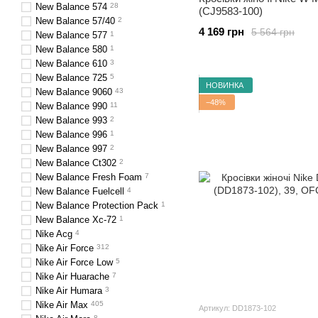
New Balance 574
28
(CJ9583-100)
New Balance 57/40
2
4 169 грн
5 564 грн
New Balance 577
1
New Balance 580
1
New Balance 610
3
New Balance 725
5
НОВИНКА
New Balance 9060
43
−48%
New Balance 990
11
New Balance 993
2
New Balance 996
1
New Balance 997
2
New Balance Ct302
2
New Balance Fresh Foam
7
New Balance Fuelcell
4
New Balance Protection Pack
1
New Balance Xc-72
1
Nike Acg
4
Nike Air Force
312
Nike Air Force Low
5
Nike Air Huarache
7
Nike Air Humara
3
Nike Air Max
405
Артикул: DD1873-102
8