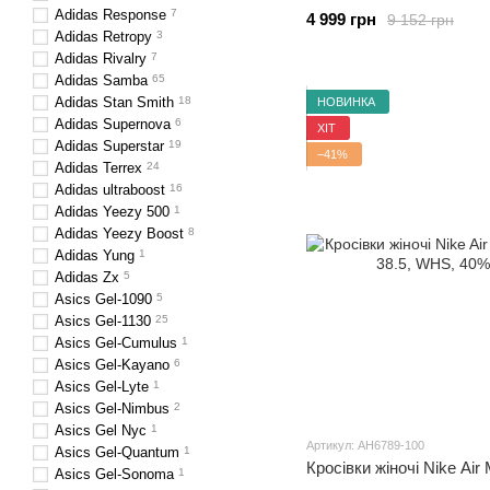
Adidas Response
7
4 999 грн
9 152 грн
Adidas Retropy
3
Adidas Rivalry
7
Adidas Samba
65
Adidas Stan Smith
18
НОВИНКА
Adidas Supernova
6
ХІТ
Adidas Superstar
19
−41%
Adidas Terrex
24
Adidas ultraboost
16
Adidas Yeezy 500
1
Adidas Yeezy Boost
8
Adidas Yung
1
Adidas Zx
5
Asics Gel-1090
5
Asics Gel-1130
25
Asics Gel-Cumulus
1
Asics Gel-Kayano
6
Asics Gel-Lyte
1
Asics Gel-Nimbus
2
Asics Gel Nyc
1
Артикул: AH6789-100
Asics Gel-Quantum
1
Кросівки жіночі Nike Ai
Asics Gel-Sonoma
1