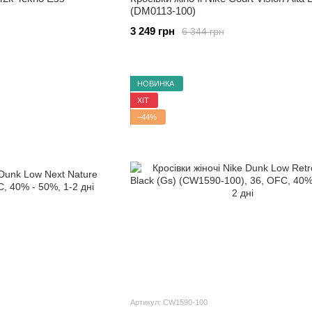
(DM0113-100)
3 249 грн
6 344 грн
НОВИНКА
ХІТ
−44%
Артикул: CW1590-100