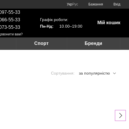
Укр
Рус
Бажання
Вхід
097-55-33
Графік роботи:
066-55-33
Мій кошик
Пн-Нд:
10.00–19:00
073-55-33
звонити вам?
Спорт
Бренди
Сортування:
за популярністю