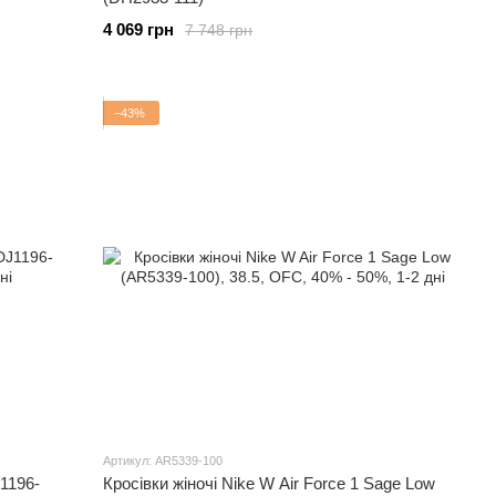
4 069 грн
7 748 грн
−43%
Артикул: AR5339-100
J1196-
Кросівки жіночі Nike W Air Force 1 Sage Low