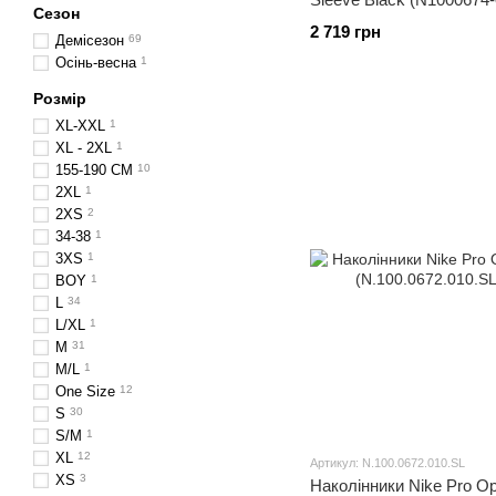
Сезон
2 719 грн
Демісезон
69
Осінь-весна
1
Розмір
XL-XXL
1
XL - 2XL
1
155-190 СM
10
2XL
1
2XS
2
34-38
1
3XS
1
BOY
1
L
34
L/XL
1
M
31
M/L
1
One Size
12
S
30
S/M
1
XL
12
Артикул: N.100.0672.010.SL
XS
3
Наколінники Nike Pro Op