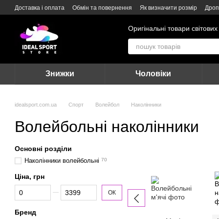
Перейти до основного контенту
Доставка і оплата
Обмін та повернення
Як визначити розмір
Дроп
Оригінальні товари світових
Знижки
Чоловіки
idealsport.com.ua
Спорт
Волейбол
Наколінники
Волейбольні наколінники
Основні розділи
Наколінники волейбольні
70
Ціна, грн
Від Ціна, грн
До Ціна, грн
ОК
Бренд