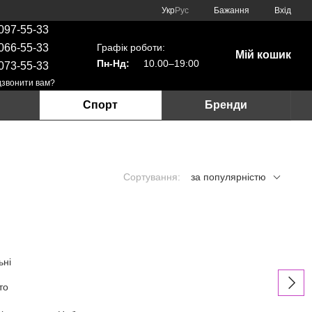
Укр
Рус
Бажання
Вхід
097-55-33
Графік роботи:
066-55-33
Мій кошик
Пн-Нд:
10.00–19:00
073-55-33
звонити вам?
Спорт
Бренди
Сортування:
за популярністю