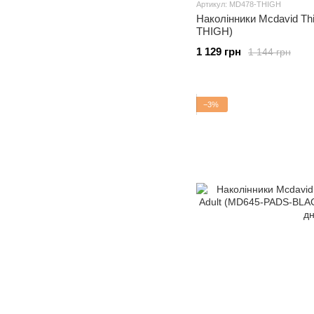
Артикул: MD478-THIGH
Наколінники Mcdavid Th
THIGH)
1 129 грн
1 144 грн
−3%