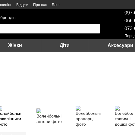
шипінг
Відгуки
Про нас
Блог
097-
 брендів
066-
073-
Перед
Жінки
Діти
Аксесуари