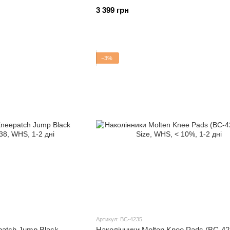
3 399 грн
−3%
Артикул: BC-4235
atch Jump Black
Наколінники Molten Knee Pads (BC-42