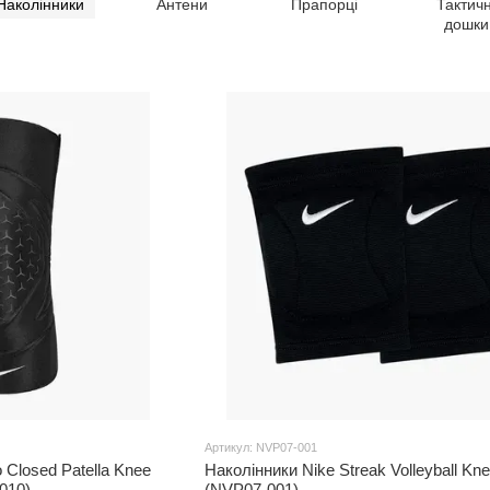
Наколінники
Антени
Прапорці
Тактичн
дошки
Артикул: NVP07-001
 Closed Patella Knee
Наколінники Nike Streak Volleyball Kn
010)
(NVP07-001)