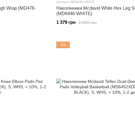
Артикул: MD6446-WHITE
igh Wrap (MD478-
Наколінники Mcdavid White Hex Leg S
(MD6446-WHITE)
1 379 грн
1 820 грн
−5%