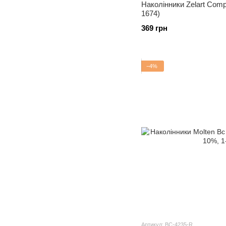
Наколінники Zelart Comp
1674)
369 грн
−4%
Артикул: BC-4235-R