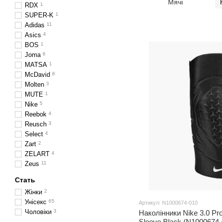
Мячі
RDX
1
SUPER-K
1
Adidas
11
Asics
4
BOS
1
Joma
6
MATSA
1
McDavid
8
Molten
3
MUTE
1
Nike
5
Reebok
4
Reusch
3
Select
4
Zart
2
ZELART
4
Zeus
11
Стать
Жінки
2
Унісекс
65
Артикул: N1000674-010
Чоловіки
3
Наколінники Nike 3.0 Pro
Sleeve Black (N1000674-