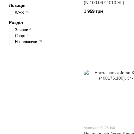
(N.100.0672.010.SL)
Локація
1 959 грн
WHS
70
Розділ
Знижки
4
Спорт
4
Наколінники
70
Артикул: 400175.100
Наколінники Joma Kneep