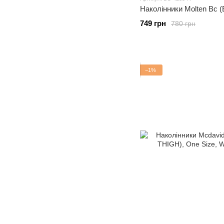
Наколінники Molten Bc 
749 грн
780 грн
−1%