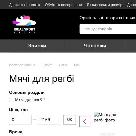
Перейти до основного контенту
Доставка і оплата
Обмін та повернення
Як визначити розмір
Дроп
Оригінальні товари світових
Знижки
Чоловіки
idealsport.com.ua
Спорт
Регбі
Мячі
Мячі для регбі
Основні розділи
М'ячі для регбі
15
Ціна, грн
Від Ціна, грн
До Ціна, грн
ОК
Бренд