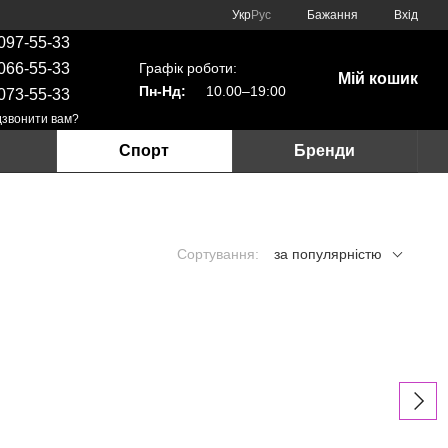
Укр
Рус
Бажання
Вхід
097-55-33
Графік роботи:
066-55-33
Мій кошик
Пн-Нд:
10.00–19:00
073-55-33
звонити вам?
Спорт
Бренди
Сортування:
за популярністю