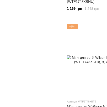
(WTF1748XBHU)
1 169 грн
1 248 грн
−6%
Артикул: WTF1748XBTB
М'яч для регбі Wilson Nfl