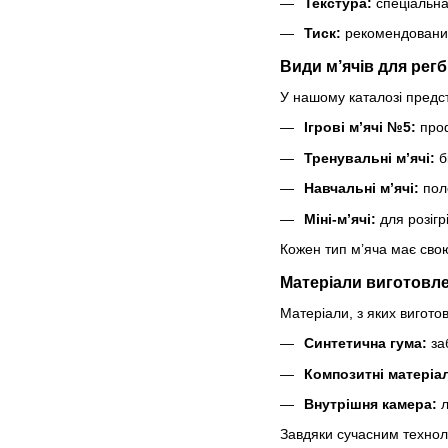
Текстура:
спеціальна
Тиск:
рекомендований 
Види м’ячів для регб
У нашому каталозі предста
Ігрові м’ячі №5:
проф
Тренувальні м’ячі:
б
Навчальні м’ячі:
поле
Міні-м’ячі:
для розігр
Кожен тип м’яча має сво
Матеріали виготовле
Матеріали, з яких виготов
Синтетична гума:
за
Композитні матеріа
Внутрішня камера:
л
Завдяки сучасним техноло