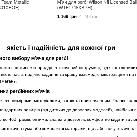
l Team Metallic
М'яч для регбі Wilson Nfl Licensed Bal
5801XBOF)
(WTF1748XBPH)
1 169 грн
1 248 грн
— якість і надійність для кожної гри
ого вибору м’яча для регбі
осто спортивне знаряддя, а ключовий інструмент, від якого залежить
чність пасів, надійне кидання та кращу взаємодію між гравцями на
змагань.
ики регбійних м’ячів
ться за розмірами, матеріалами, вагою та призначенням. Головні пара
 стандартних розмірів (від дитячих до дорослих моделей), найбіль
0 до 460 грамів, оптимальна вага дозволяє комфортно кидати та ло
синтетична гума або композитні матеріали, що забезпечують зчеплен