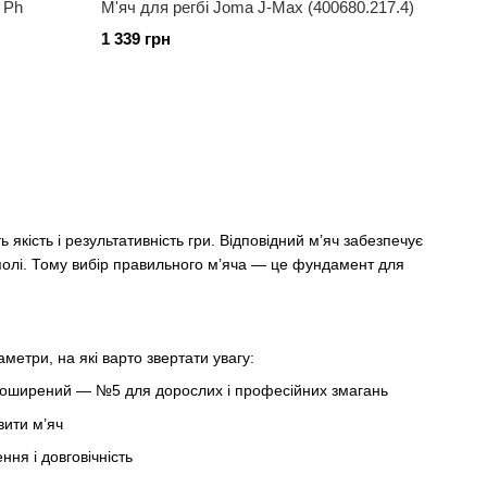
l Ph
М'яч для регбі Joma J-Max (400680.217.4)
1 339 грн
 якість і результативність гри. Відповідний м’яч забезпечує
 полі. Тому вибір правильного м’яча — це фундамент для
метри, на які варто звертати увагу:
ш поширений — №5 для дорослих і професійних змагань
вити м’яч
ня і довговічність