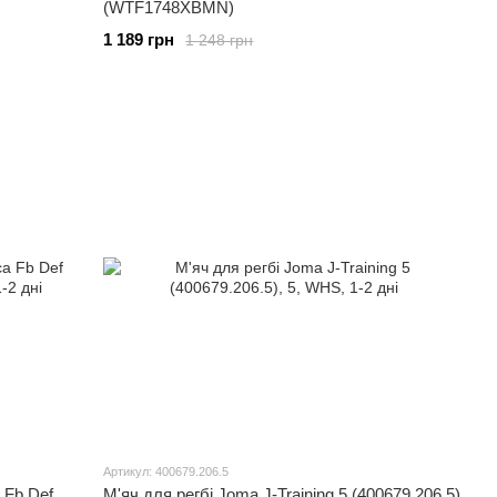
(WTF1748XBMN)
1 189 грн
1 248 грн
Артикул: 400679.206.5
 Fb Def
М'яч для регбі Joma J-Training 5 (400679.206.5)