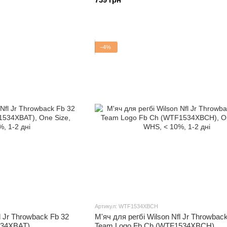
−4%
Артикул: WTF1534XBCH
l Jr Throwback Fb 32
М'яч для регбі Wilson Nfl Jr Throwbac
534XBAT)
Team Logo Fb Ch (WTF1534XBCH)