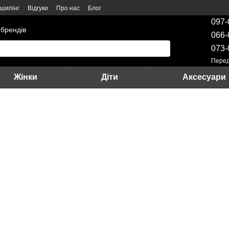
шипінг
Відгуки
Про нас
Блог
097-
 брендів
066-
073-
Перед
Жінки
Діти
Аксесуари