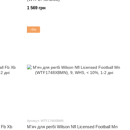
1 569 грн
−5%
Артикул: WTF1748XBMN
l Fb Xb
М'яч для регбі Wilson Nfl Licensed Football Mn