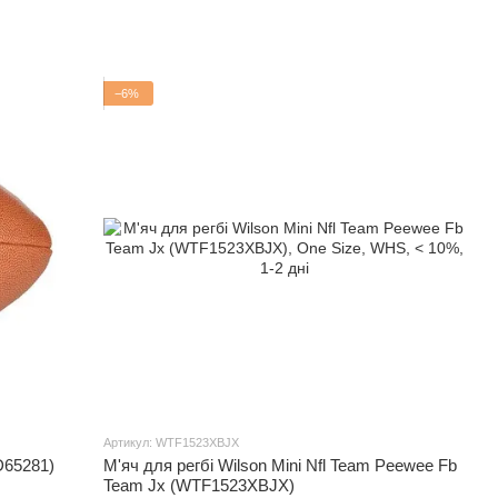
−6%
Артикул: WTF1523XBJX
ID65281)
М'яч для регбі Wilson Mini Nfl Team Peewee Fb
Team Jx (WTF1523XBJX)