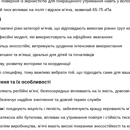
 поверхня із зернистістю для покращеного утримання навіть у воло
тиск впливає на політ і відскок м’яча, зазвичай 65-75 кПа
і
влені різні категорії м’ячів, що відповідають вимогам різних груп к
есійні моделі, які використовують на офіційних змаганнях
ільш зносостійкі, витримують щоденне інтенсивне використання
гшені та м’якші, ідеальні для дітей та початківців
іву, розвитку моторики та координації
ю специфіку, тому важливо вибрати той, що підходить саме для ваш
ння та їх особливості
ляють регбійні м’ячі, безпосередньо впливають на їх якість, довговічн
безпечує надійне зчеплення та довгий термін служби
ли:
поєднують міцність і легкість, забезпечують кращу керованість м
атексна або бутилова, впливає на утримання повітря і стійкість тиск
гіям виробництва, м’ячі мають високі показники зносостійкості та 