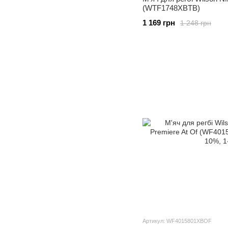
(WTF1748XBTB)
1 169 грн
1 248 грн
Артикул: WF4015801XBOF