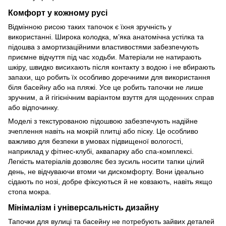
Комфорт у кожному русі
Відмінною рисою таких тапочок є їхня зручність у
використанні. Широка колодка, м’яка анатомічна устілка та
підошва з амортизаційними властивостями забезпечують
приємне відчуття під час ходьби. Матеріали не натирають
шкіру, швидко висихають після контакту з водою і не вбирають
запахи, що робить їх особливо доречними для використання
біля басейну або на пляжі. Усе це робить тапочки не лише
зручним, а й гігієнічним варіантом взуття для щоденних справ
або відпочинку.
Моделі з текстурованою підошвою забезпечують надійне
зчеплення навіть на мокрій плитці або піску. Це особливо
важливо для безпеки в умовах підвищеної вологості,
наприклад у фітнес-клубі, аквапарку або спа-комплексі.
Легкість матеріалів дозволяє без зусиль носити тапки цілий
день, не відчуваючи втоми чи дискомфорту. Вони ідеально
сідають по нозі, добре фіксуються й не ковзають, навіть якщо
стопа мокра.
Мінімалізм і універсальність дизайну
Тапочки для вулиці та басейну не потребують зайвих деталей