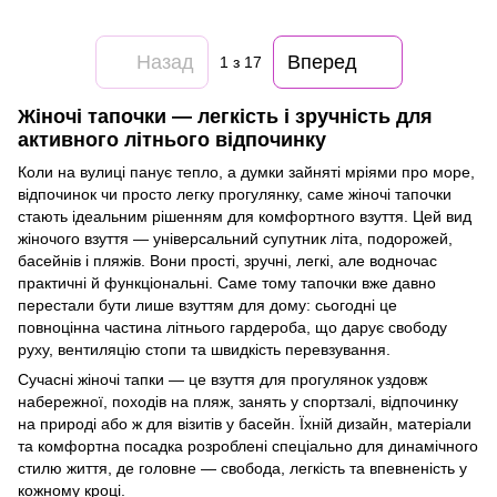
Назад
Вперед
1
з 17
Жіночі тапочки — легкість і зручність для
активного літнього відпочинку
Коли на вулиці панує тепло, а думки зайняті мріями про море,
відпочинок чи просто легку прогулянку, саме жіночі тапочки
стають ідеальним рішенням для комфортного взуття. Цей вид
жіночого взуття — універсальний супутник літа, подорожей,
басейнів і пляжів. Вони прості, зручні, легкі, але водночас
практичні й функціональні. Саме тому тапочки вже давно
перестали бути лише взуттям для дому: сьогодні це
повноцінна частина літнього гардероба, що дарує свободу
руху, вентиляцію стопи та швидкість перевзування.
Сучасні жіночі тапки — це взуття для прогулянок уздовж
набережної, походів на пляж, занять у спортзалі, відпочинку
на природі або ж для візитів у басейн. Їхній дизайн, матеріали
та комфортна посадка розроблені спеціально для динамічного
стилю життя, де головне — свобода, легкість та впевненість у
кожному кроці.