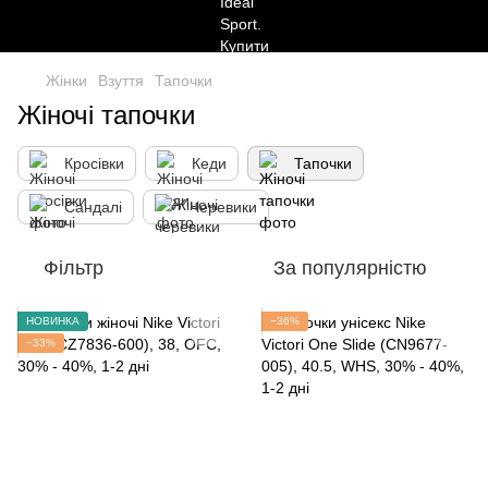
Жінки
Взуття
Тапочки
Жіночі тапочки
Кросівки
Кеди
Тапочки
Сандалі
Черевики
Фільтр
За популярністю
НОВИНКА
−36%
−33%