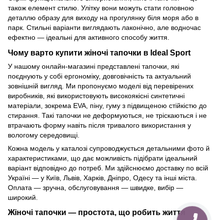
також елемент стилю. Улітку вони можуть стати головною
деталлю образу для виходу на прогулянку біля моря або в
парк. Стильні варіанти виглядають лаконічно, але водночас
ефектно — ідеальні для активного способу життя.
Чому варто купити жіночі тапочки в Ideal Sport
У нашому онлайн-магазині представлені тапочки, які
поєднують у собі ергономіку, довговічність та актуальний
зовнішній вигляд. Ми пропонуємо моделі від перевірених
виробників, які використовують високоякісні синтетичні
матеріали, зокрема EVA, піну, гуму з підвищеною стійкістю до
стирання. Такі тапочки не деформуються, не тріскаються і не
втрачають форму навіть після тривалого використання у
вологому середовищі.
Кожна модель у каталозі супроводжується детальними фото й
характеристиками, що дає можливість підібрати ідеальний
варіант відповідно до потреб. Ми здійснюємо доставку по всій
Україні — у Київ, Львів, Харків, Дніпро, Одесу та інші міста.
Оплата — зручна, обслуговування — швидке, вибір —
широкий.
Жіночі тапочки — простота, що робить життя