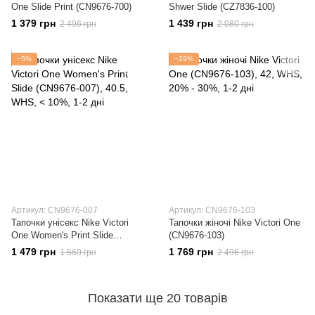
One Slide Print (CN9676-700)
Shwer Slide (CZ7836-100)
1 379 грн
1 439 грн
2 496 грн
2 080 грн
−5%
−29%
Артикул: CN9676-007
Артикул: CN9676-103
Тапочки унісекс Nike Victori
Тапочки жіночі Nike Victori One
One Women's Print Slide
(CN9676-103)
(CN9676-007)
1 479 грн
1 769 грн
1 560 грн
2 496 грн
Показати ще 20 товарів