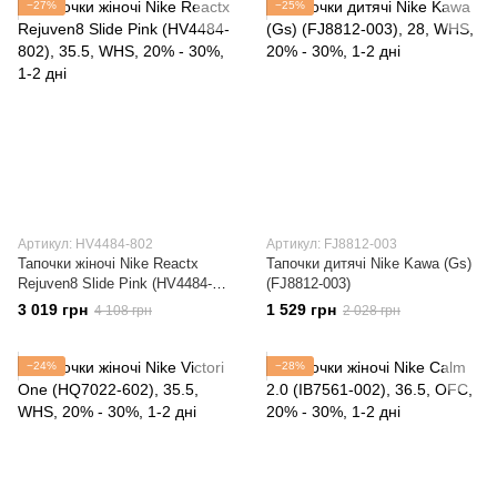
−27%
−25%
Артикул: HV4484-802
Артикул: FJ8812-003
Тапочки жіночі Nike Reactx
Тапочки дитячі Nike Kawa (Gs)
Rejuven8 Slide Pink (HV4484-
(FJ8812-003)
802)
3 019 грн
1 529 грн
4 108 грн
2 028 грн
−24%
−28%