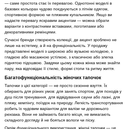
— саме простота стає їх перевагою. Однотонні моделі в
базових кольорах чудово поєднуються з літнім одягом,
спортивною формою чи пляжним купальником. Якщо ви
надаєте перевагу яскравим акцентам — можна обрати
варіанти з контрастними вставками, логотипами або
декоративними ремінцями.
Сучасні бренди створюють колекції, де акцент зроблено не
лише на естетику, а й на функціональність. У продажу
представлені моделі з широкою або вузькою колодкою, з
гладкою або масажною устілкою, з класичною або злегка
піднятою підошвою. Завдяки цьому кожна жінка може знайти
пару, яка відповідає її стилю, формі стопи та ритму життя.
Багатофункціональність жіночих тапочок
Тапочки з цієї категорії — не просто сезонне взуття. Їх
обирають для різних умов: для занять спортом, для походів у
душ після тренування, для відвідування сауни або лазні, для
пляжу, кемпінгу, поїздок на природу. Легкість транспортування
робить їх чудовим варіантом для валізи чи дорожнього
рюкзака. Вони не займають багато місця, не вимагають
складного догляду й не бояться вологи чи піску.
Окрім функціонального використання, жіночі тапочки — це