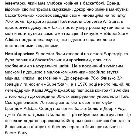
інвентарю, який має глибоке коріння в баскетболі. Бренд,
відомий своїми трьома смужками, докорінно змінив майбутнє
баскетбольних кросівок завдяки своїм інноваціям на початку
70-х років. До цього гравці НБА носили Converse All Stars, в
просторіччі відому як «Чакі», проте у міру розвитку гри вони не
могли встигнути за вимогами гравців. З випуском «SuperStar»
Adidas представила взуття, яке відмінно справлялося з
поставленими завданнями.
Низькі кросівки Superstar були створені на основі Supergrip та
були першими баскетбольними кросівками, повністю
зробленими з натуральної шкіри. Це в поєднанні з гумовим
миском і підошвою з малюнком «ялинки» зробило взуття
міцним, чіпким і довговічним. До середини 70-х близько 3/4
гравців ліги носили «SuperStar», а в 1976 році не хто інший, як
легендарний Карім Абдул-Джаббар підписав контракт з Adidas.
З того часу і до середини 80-х їх екіпірування управляло НБА.
Сьогодні близько 70 гравці запалюють свої нічні клуби
брендом Adidas. Серед них великі баскетболісти Деррік Роуз,
Джон Уолл та Деміан Лиллард – три вибухових розігрувачів. Це
не тільки додало справжнім майстрам очок в список брендів, а
й підвищило авторитет бренду серед стійких прихильників
баскетболу.