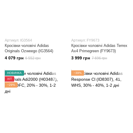
Артикул: IG3564
Артикул: FY9673
Кросівки чоловічі Adidas
Кросівки чоловічі Adidas Terrex
Originals Ozweego (IG3564)
Ax4 Primegreen (FY9673)
4 079 грн
3 999 грн
6 552 грн
7 696 грн
НОВИНКА
−39%
ХІТ
−29%