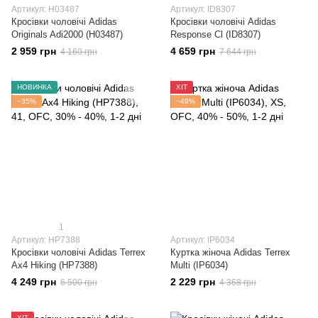
Артикул: H03487
Артикул: ID8307
Кросівки чоловічі Adidas
Кросівки чоловічі Adidas
Originals Adi2000 (H03487)
Response Cl (ID8307)
2 959 грн
4 659 грн
4 160 грн
7 644 грн
НОВИНКА
ХІТ
−35%
−49%
1
Артикул: HP7388
Артикул: IP6034
Кросівки чоловічі Adidas Terrex
Куртка жіноча Adidas Terrex
Ax4 Hiking (HP7388)
Multi (IP6034)
4 249 грн
2 229 грн
6 500 грн
4 368 грн
ХІТ