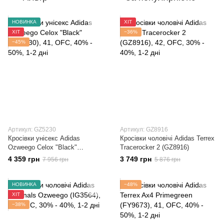
НОВИНКА
ХІТ
ХІТ
−36%
−45%
Артикул: GZ5230
Артикул: GZ8916
Кросівки унісекс Adidas
Кросівки чоловічі Adidas Terrex
Ozweego Celox "Black"
Tracerocker 2 (GZ8916)
(GZ5230)
4 359 грн
3 749 грн
7 956 грн
5 876 грн
НОВИНКА
−48%
ХІТ
−38%