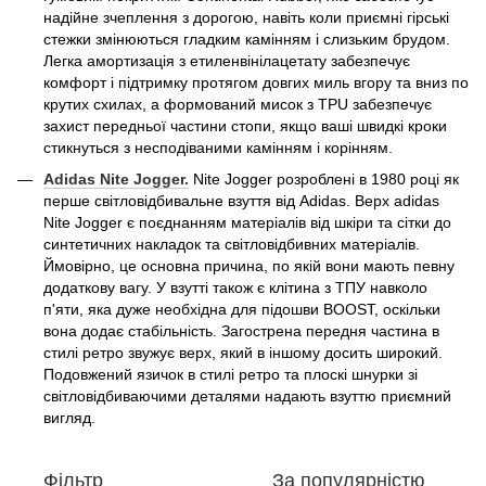
надійне зчеплення з дорогою, навіть коли приємні гірські
стежки змінюються гладким камінням і слизьким брудом.
Легка амортизація з етиленвінілацетату забезпечує
комфорт і підтримку протягом довгих миль вгору та вниз по
крутих схилах, а формований мисок з TPU забезпечує
захист передньої частини стопи, якщо ваші швидкі кроки
стикнуться з несподіваними камінням і корінням.
Adidas
Nite
Jogger.
Nite Jogger розроблені в 1980 році як
перше світловідбивальне взуття від Adidas. Верх adidas
Nite Jogger є поєднанням матеріалів від шкіри та сітки до
синтетичних накладок та світловідбивних матеріалів.
Ймовірно, це основна причина, по якій вони мають певну
додаткову вагу. У взутті також є клітина з ТПУ навколо
п'яти, яка дуже необхідна для підошви BOOST, оскільки
вона додає стабільність. Загострена передня частина в
стилі ретро звужує верх, який в іншому досить широкий.
Подовжений язичок в стилі ретро та плоскі шнурки зі
світловідбиваючими деталями надають взуттю приємний
вигляд.
Фільтр
За популярністю