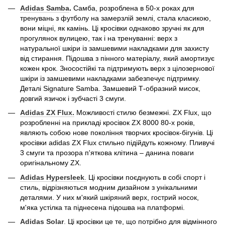
Adidas
Samba
.
Самба, розроблена в 50-х роках для
тренувань з футболу на замерзлій землі, стала класикою,
вони міцні, як камінь. Ці кросівки однаково зручні як для
прогулянок вулицею, так і на тренуванні: верх з
натуральної шкіри із замшевими накладками для захисту
від стирання. Підошва з пінного матеріалу, який амортизує
кожен крок. Зносостійкі та підтримують верх з цілозернової
шкіри із замшевими накладками забезпечує підтримку.
Деталі Signature Samba. Замшевий Т-образний мисок,
довгий язичок і зубчасті 3 смуги.
Adidas
ZX
Flux.
Можливості стилю безмежні. ZX Flux, що
розробленні на прикладі кросівок ZX 8000 80-х років,
являють собою нове покоління творчих кросівок-бігунів. Ці
кросівки adidas ZX Flux стильно підійдуть кожному. Пливучі
3 смуги та прозора п'яткова клітина – данина поваги
оригінальному ZX.
Adidas Hypersleek
.
Ці кросівки поєднують в собі спорт і
стиль, відрізняються модним дизайном з унікальними
деталями. У них м'який шкіряний верх, гострий носок,
м'яка устілка та піднесена підошва на платформі.
Adidas
Solar
.
Ці кросівки це те, що потрібно для відмінного