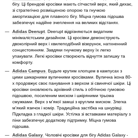
бігу. Ці брендові кросівки мають сітчастий верх, який дихає,
зі стратегічно розміщеною опорою та гнучкою
амортизацією для плавного бігу. Міцна гумова підошва
забезпечує надійне зчеплення на великих відстанях.
Adidas
Deerupt
. Deerupt відрізняються видатним
мінімалістським дизайном. Ці кросівки демонструють
двоколірний верх і хвилеподібний візерунок, натхненний
сонцестоянням. Завдяки гнучкому верху їх легко
упакувати. Легкі кросівки створюють відчуття затишку та
комфорту.
Adidas
Campus
.
Будьте крутим хлопцем в кампусах з
цими шикарними вуличними кросівками. Вулична ікона 80-
х продовжує своє панування з верхом зі свинячої шкіри. Ці
кросівки оновлюють архівний стиль з обтічною гумовою
підошвою, посиленим миском і шкіряними трьома
смужками. Верх з м'якої замші з круглим миском. Злегка
м'який язичок і комір. Традиційна застібка на шнурівці.
Підкладка з гладкої шкіри. Устілка зі вставками матеріалу з
піни забезпечує додаткову підтримку. Міцна гумова
підошва.
Adidas
Galaxy
.
Чоловічі кросівки для бігу Adidas Galaxy -