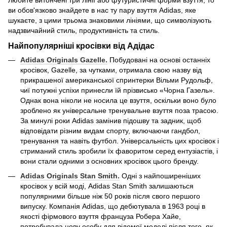
ви обов'язково знайдете в нас ту пару взуття Adidas, яке
шукаєте, з цими трьома знаковими лініями, що символізують
надзвичайний стиль, продуктивність та стиль.
Найпопулярніші кросівки від Адідас
Adidas Originals Gazelle.
Побудовані на основі останніх
кросівок, Gazelle, за чутками, отримала свою назву від
прикрашеної американської спринтерки Вільми Рудольф,
чиї потужні успіхи принесли їй прізвисько «Чорна Газель».
Однак вона ніколи не носила це взуття, оскільки воно було
зроблено як універсальне тренувальне взуття поза трасою.
За минулі роки Adidas замінив підошву та задник, щоб
відповідати різним видам спорту, включаючи гандбол,
тренування та навіть футбол. Універсальність цих кросівок і
стриманий стиль зробили їх фаворитом серед ентузіастів, і
вони стали одними з основних кросівок цього бренду.
Adidas Originals Stan Smith.
Одні з найпоширеніших
кросівок у всій моді, Adidas Stan Smith залишаються
популярними більше ніж 50 років після свого першого
випуску. Компанія Adidas, що дебютувала в 1963 році в
якості фірмового взуття француза Робера Хайе,
потребувала нову особу для відомої моделі після того, як