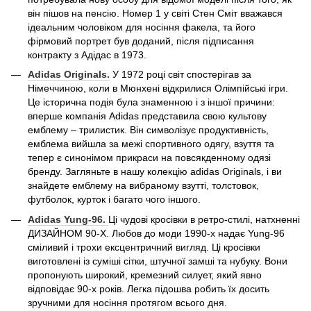
він пішов на пенсію. Номер 1 у світі Стен Сміт вважався
ідеальним чоловіком для носіння факела, та його
фірмовий портрет був доданий, після підписання
контракту з Адідас в 1973.
Adidas Originals.
У 1972 році світ спостерігав за
Німеччиною, коли в Мюнхені відкрилися Олімпійські ігри.
Це історична подія була знаменною і з іншої причини:
вперше компанія Adidas представила свою культову
емблему – трилистик. Він символізує продуктивність,
емблема вийшла за межі спортивного одягу, взуття та
тепер є синонімом прикраси на повсякденному одязі
бренду. Загляньте в нашу колекцію adidas Originals, і ви
знайдете емблему на вибраному взутті, толстовок,
футболок, курток і багато чого іншого.
Adidas
Yung-96.
Ці чудові кросівки в ретро-стилі, натхненні
ДИЗАЙНОМ 90-Х. Любов до моди 1990-х надає Yung-96
сміливий і трохи ексцентричний вигляд. Ці кросівки
виготовлені із суміші сітки, штучної замші та нубуку. Вони
пропонують широкий, кремезний силует, який явно
відповідає 90-х років. Легка підошва робить їх досить
зручними для носіння протягом всього дня.