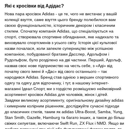
Які є кросівки від Адідас?
Нова пара кросівок Adidas - це те, чого не вистачає у вашій
колекції взуття, саме взуття цього бренду полюбилося вам
своєю функціональністю, історичним декором і класичним
стилем. Спочатку компанія Adidas, що спеціалізується на
спорті, створювала спортивне обладнання, яке надихало та
виховувало спортсменів з усього світу. Історія цієї культової
назви почалася, коли запекле суперництво між успішною
компанією, побудованої братами Дасслер, Адольфом і
Рудольфом, було розділено на дві частини. Перший, Адольф,
назвав своє нове підприємство на честь себе, з «Аді» від
початку свого імені й «Дас» від свого останнього – так
народився Adidas. Бренд став однією з вершин спортивного
одягу та одягу для відпочинку, і тут, в нашому інтернет-
магазині Ідеал Спорт, ми з гордістю розміщуємо неймовірний
асортимент кросівок Adidas для чоловіків, жінок і дітей.
Завдяки великому асортименту, оригінальному дизайну adidas
і химерним колірним рішенням, досліджуйте сучасні підходи
до класичних стилів, таким як adidas Ultra-Boost, Samba, Yung,
Stan Smith, Gazelle, Hamburg та багато інших, а також до більш
свіжих силуетам, включаючи Swift Run, ZX Flux і NMD. Якщо ви
любите витончені три лінії або футуристичні форми взуття, то