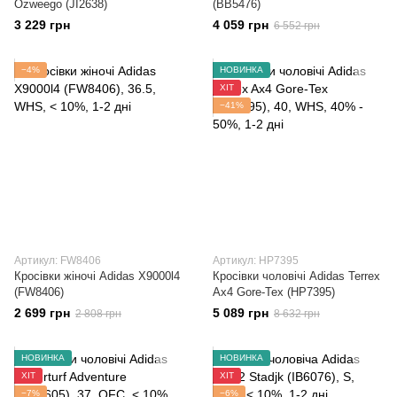
Ozweego (JI2638)
(BB5476)
3 229 грн
4 059 грн
6 552 грн
−4%
НОВИНКА
ХІТ
−41%
Артикул: FW8406
Артикул: HP7395
Кросівки жіночі Adidas X9000l4
Кросівки чоловічі Adidas Terrex
(FW8406)
Ax4 Gore-Tex (HP7395)
2 699 грн
5 089 грн
2 808 грн
8 632 грн
НОВИНКА
НОВИНКА
ХІТ
ХІТ
−7%
−6%