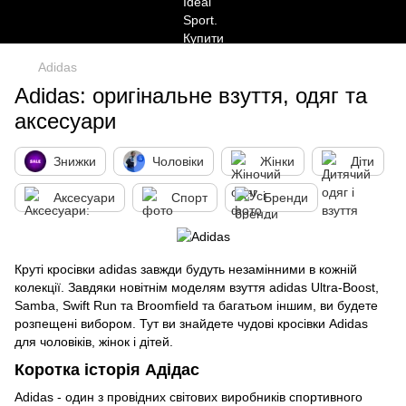
Adidas
Adidas: оригінальне взуття, одяг та
аксесуари
Знижки
Чоловіки
Жінки
Діти
Аксесуари
Спорт
Бренди
Круті кросівки adidas завжди будуть незамінними в кожній
колекції. Завдяки новітнім моделям взуття adidas Ultra-Boost,
Samba, Swift Run та Broomfield та багатьом іншим, ви будете
розпещені вибором. Тут ви знайдете чудові кросівки Adidas
для чоловіків, жінок і дітей.
Коротка історія Адідас
Adidas - один з провідних світових виробників спортивного