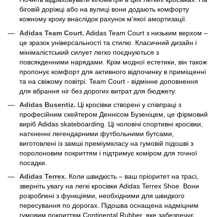
біговій доріжці або на вулиці вони додають комфорту
кожному кроку внаслідок рахунок м'якої амортизації.
Adidas
Team
Court.
Adidas Team Court з низьким верхом –
це зразок універсальності та стилю. Класичний дизайн і
мінімалістський силует легко поєднуються з
повсякденними нарядами. Крім модної естетики, він також
пропонує комфорт для активного відпочинку в приміщенні
та на свіжому повітрі. Team Court - відмінне доповнення
для вбрання ніг без дорогих витрат для бюджету.
Adidas
Busentiz.
Ці кросівки створені у співпраці з
професійним скейтером Деннісом Бузеніцем, це фірмовий
виріб Adidas skateboarding. Ці чоловічі спортивні кросівки,
натхненні легендарними футбольними бутсами,
виготовлені із замші преміумкласу на гумовій підошві з
поролоновим покриттям і підтримує коміром для точної
посадки.
Adidas
Terrex
.
Коли швидкість – ваш пріоритет на трасі,
зверніть увагу на легкі кросівки Adidas Terrex Shoe. Вони
розроблені з функціями, необхідними для швидкого
пересування по дорогах. Підошва оснащена надміцним
гумовим покриттям Continental Rubber, яке забезпечує