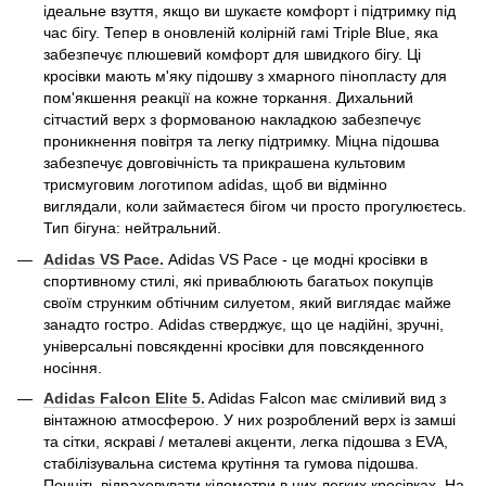
ідеальне взуття, якщо ви шукаєте комфорт і підтримку під
час бігу. Тепер в оновленій колірній гамі Triple Blue, яка
забезпечує плюшевий комфорт для швидкого бігу. Ці
кросівки мають м'яку підошву з хмарного пінопласту для
пом'якшення реакції на кожне торкання. Дихальний
сітчастий верх з формованою накладкою забезпечує
проникнення повітря та легку підтримку. Міцна підошва
забезпечує довговічність та прикрашена культовим
трисмуговим логотипом adidas, щоб ви відмінно
виглядали, коли займаєтеся бігом чи просто прогулюєтесь.
Тип бігуна: нейтральний.
Adidas VS Pace.
Adidas VS Pace - це модні кросівки в
спортивному стилі, які приваблюють багатьох покупців
своїм струнким обтічним силуетом, який виглядає майже
занадто гостро. Adidas стверджує, що це надійні, зручні,
універсальні повсякденні кросівки для повсякденного
носіння.
Adidas
Falcon
Elite 5.
Adidas Falcon має сміливий вид з
вінтажною атмосферою. У них розроблений верх із замші
та сітки, яскраві / металеві акценти, легка підошва з EVA,
стабілізувальна система крутіння та гумова підошва.
Почніть відраховувати кілометри в цих легких кросівках. На