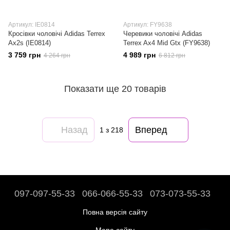
Артикул: IE0814
Артикул: FY9638
Кросівки чоловічі Adidas Terrex
Черевики чоловічі Adidas
Ax2s (IE0814)
Terrex Ax4 Mid Gtx (FY9638)
3 759 грн
4 989 грн
4 264 грн
6 812 грн
Показати ще 20 товарів
Назад
Вперед
1
з 218
097-097-55-33
066-066-55-33
073-073-55-33
Повна версія сайту