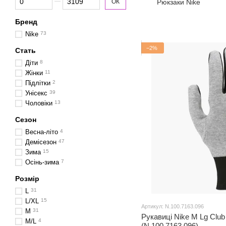
ОК
Рюкзаки Nike
Бренд
Nike
73
−2%
Стать
Діти
8
Жінки
11
Підлітки
2
Унісекс
39
Чоловіки
13
Сезон
Весна-літо
4
Демісезон
47
Зима
15
Осінь-зима
7
Розмір
L
31
L/XL
15
Артикул: N.100.7163.096
M
31
Рукавиці Nike M Lg Club
M/L
4
(N.100.7163.096)