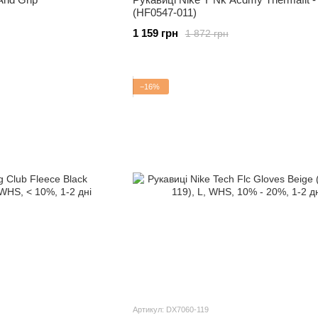
(HF0547-011)
1 159 грн
1 872 грн
−16%
Артикул: DX7060-119