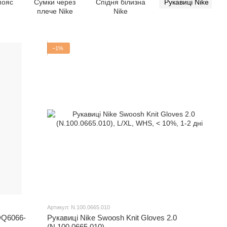
пояс
Сумки через
Спідня білизна
Рукавиці Nike
плече Nike
Nike
−1%
Артикул: N.100.0665.010
DQ6066-
Рукавиці Nike Swoosh Knit Gloves 2.0
(N.100.0665.010)