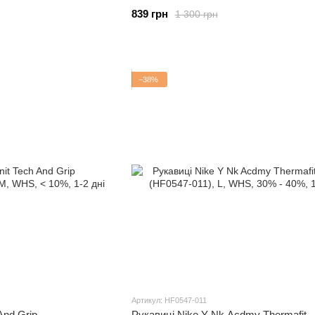
839 грн
1 300 грн
−38%
Артикул: HF0547-011
And Grip
Рукавиці Nike Y Nk Acdmy Thermafit -