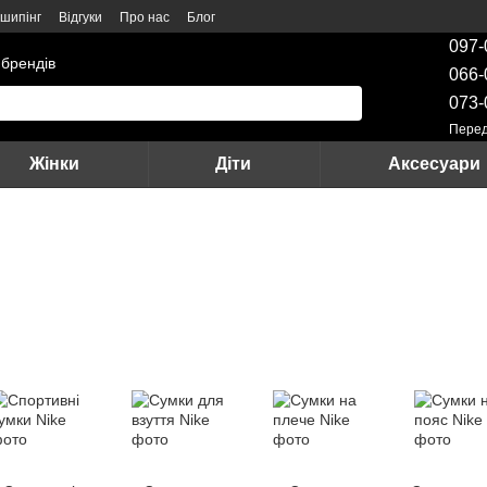
шипінг
Відгуки
Про нас
Блог
097-
 брендів
066-
073-
Перед
Жінки
Діти
Аксесуари