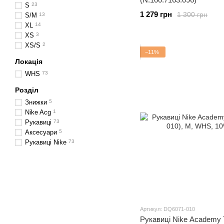
S
23
1 279 грн
1 300 грн
S/M
13
XL
14
XS
3
XS/S
2
−11%
Локація
WHS
73
Розділ
Знижки
5
Nike Acg
1
Рукавиці
73
Аксесуари
5
Рукавиці Nike
73
Артикул: DQ6071-010
Рукавиці Nike Academy 