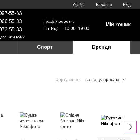
Укр
Рус
Бажання
Вхід
097-55-33
Графік роботи:
066-55-33
Мій кошик
Пн-Нд:
10.00–19:00
073-55-33
звонити вам?
Спорт
Бренди
Сортування:
за популярністю