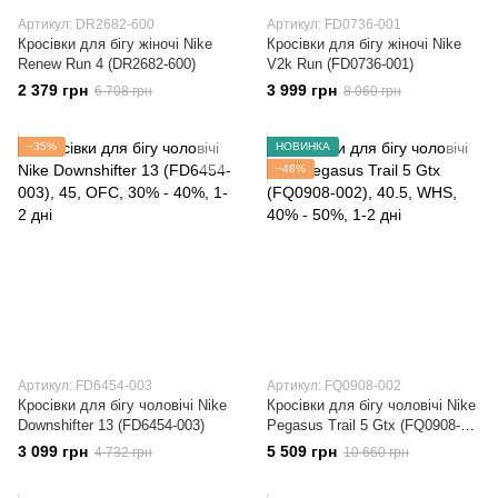
Артикул: DR2682-600
Артикул: FD0736-001
Кросівки для бігу жіночі Nike
Кросівки для бігу жіночі Nike
Renew Run 4 (DR2682-600)
V2k Run (FD0736-001)
2 379 грн
3 999 грн
6 708 грн
8 060 грн
−35%
НОВИНКА
−48%
Артикул: FD6454-003
Артикул: FQ0908-002
Кросівки для бігу чоловічі Nike
Кросівки для бігу чоловічі Nike
Downshifter 13 (FD6454-003)
Pegasus Trail 5 Gtx (FQ0908-
002)
3 099 грн
5 509 грн
4 732 грн
10 660 грн