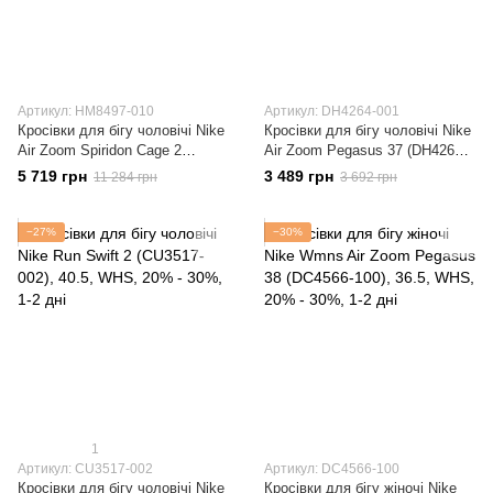
Артикул: HM8497-010
Артикул: DH4264-001
Кросівки для бігу чоловічі Nike
Кросівки для бігу чоловічі Nike
Air Zoom Spiridon Cage 2
Air Zoom Pegasus 37 (DH4264-
(HM8497-010)
001)
5 719 грн
3 489 грн
11 284 грн
3 692 грн
−27%
−30%
1
Артикул: CU3517-002
Артикул: DC4566-100
Кросівки для бігу чоловічі Nike
Кросівки для бігу жіночі Nike