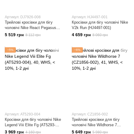
Артикул: DJ7926-008
Артикул: HJ4497-001
Трейлові кросівки для бігу
Кросівки для бігу чоловічі Nike
чоловічі Nike React Pegasus
V2k Run (HJ4497-001)
Trail Gore - Tex (DJ7926-008)
5 519 грн
4 659 грн
8 112 грн
8 060 грн
−5%
−6%
Артикул: AT5293-004
Артикул: CZ1856-002
Кросівки для бігу чоловічі Nike
Трейлові кросівки для бігу
Legend Viii Elite Fg (AT5293-
чоловічі Nike Wildhorse 7
004)
(CZ1856-002)
3 969 грн
5 649 грн
4 160 грн
5 980 грн