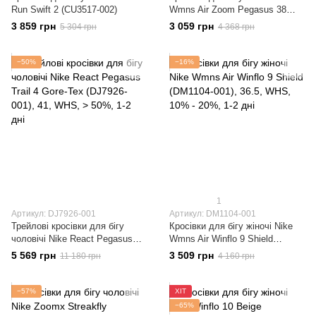
Run Swift 2 (CU3517-002)
Wmns Air Zoom Pegasus 38
(DC4566-100)
3 859 грн
3 059 грн
5 304 грн
4 368 грн
−50%
−16%
1
Артикул: DJ7926-001
Артикул: DM1104-001
Трейлові кросівки для бігу
Кросівки для бігу жіночі Nike
чоловічі Nike React Pegasus
Wmns Air Winflo 9 Shield
Trail 4 Gore-Tex (DJ7926-001)
(DM1104-001)
5 569 грн
3 509 грн
11 180 грн
4 160 грн
−57%
ХІТ
−65%