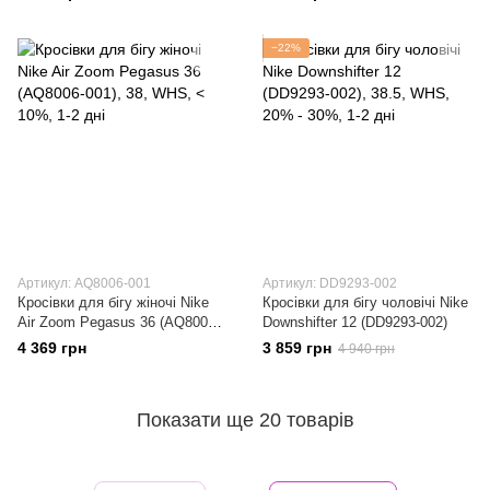
−22%
Артикул: AQ8006-001
Артикул: DD9293-002
Кросівки для бігу жіночі Nike
Кросівки для бігу чоловічі Nike
Air Zoom Pegasus 36 (AQ8006-
Downshifter 12 (DD9293-002)
001)
4 369 грн
3 859 грн
4 940 грн
Показати ще 20 товарів