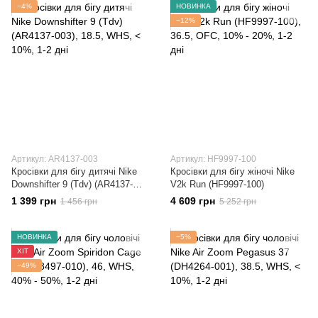
−4%
НОВИНКА
−12%
Артикул: AR4137-003
Артикул: HF9997-100
Кросівки для бігу дитячі Nike
Кросівки для бігу жіночі Nike
Downshifter 9 (Tdv) (AR4137-
V2k Run (HF9997-100)
003)
1 399 грн
4 609 грн
1 456 грн
5 252 грн
НОВИНКА
−5%
ХІТ
−49%