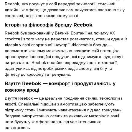
Reebok, яка поєднує у собі передові технології, стильний
дизайн і комфорт, що дозволяє вам почуватися впевнено як у
спортзалі, так і в повсякденному житті.
Історія та філософія бренду Reebok
Reebok був заснований у Великій Британії на початку XX
століття і з того часу не перестає розвиватися, ставши одним із
лідерів у світі спортивної індустрії. Філософія бренду —
допомагати кожному максимально розкрити свій потенціал,
пропонуючи інноваційні продукти, які підтримують рух, силу і
витривалість. Reebok постійно впроваджує нові технології,
адаптуючись під потреби різних видів спорту, від бігу та
фітнесу до кросфіту та тренувань.
Взуття Reebok — комфорт і продуктивність у
кожному кроці
Взуття Reebok — це ідеальне поєднання стилю, технологій і
якості. Спеціальні підошви з амортизацією забезпечують
підтримку стопи і знижують навантаження під час тренувань.
Завдяки використанню легких та дихаючих матеріалів ваші
ноги будуть у комфорті навіть під час інтенсивних
навантажень.