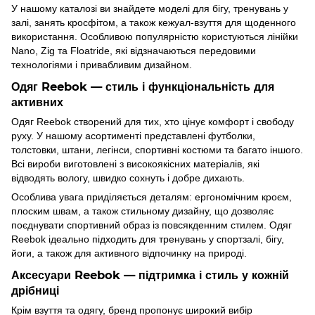
У нашому каталозі ви знайдете моделі для бігу, тренувань у
залі, занять кросфітом, а також кежуал-взуття для щоденного
використання. Особливою популярністю користуються лінійки
Nano, Zig та Floatride, які відзначаються передовими
технологіями і привабливим дизайном.
Одяг Reebok — стиль і функціональність для
активних
Одяг Reebok створений для тих, хто цінує комфорт і свободу
руху. У нашому асортименті представлені футболки,
толстовки, штани, легінси, спортивні костюми та багато іншого.
Всі вироби виготовлені з високоякісних матеріалів, які
відводять вологу, швидко сохнуть і добре дихають.
Особлива увага приділяється деталям: ергономічним кроєм,
плоским швам, а також стильному дизайну, що дозволяє
поєднувати спортивний образ із повсякденним стилем. Одяг
Reebok ідеально підходить для тренувань у спортзалі, бігу,
йоги, а також для активного відпочинку на природі.
Аксесуари Reebok — підтримка і стиль у кожній
дрібниці
Крім взуття та одягу, бренд пропонує широкий вибір