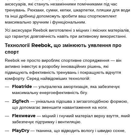
аксесуарів, які стануть незамінними помічниками під час
тренувань. Рюкзаки, сумки, кепки, шкарпетки, пляшки для води
та інші дрібниці допоможуть зробити ваш спорткомплект
максимально зручним і функціональним.
Усі аксесуари Reebok виготовлені з міцних і якісних матеріалів,
що гарантує довговічність навіть при активному використанні.
Технології Reebok, що змінюють уявлення про
спорт
Reebok не просто виробляє спортивне спорядження — він
активно інвестує в розробку інноваційних рішень, які
підвищують ефективність тренувань і покращують відчуття
комфорту. Серед найвідоміших технологій:
Floatride
— ультралегка амортизація, яка забезпечує
максимальну енергоефективність бігу.
ZigTech
— унікальна підошва з зигзагоподібною формою,
що допомагає зменшити навантаження на ноги.
Flexweave
— міцний і гнучкий матеріал верху взуття, який
забезпечує підтримку і вентиляцію.
PlayDry
— тканина, що відводить вологу і швидко сохне,