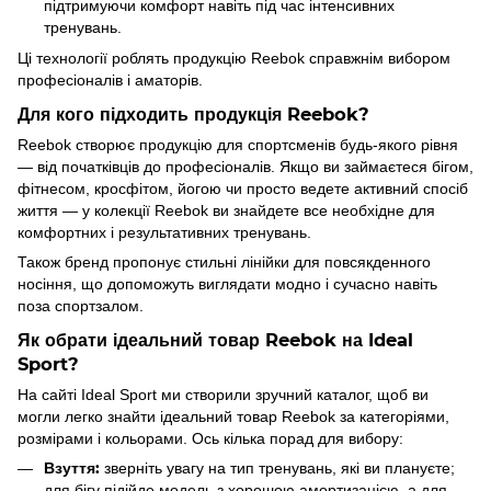
підтримуючи комфорт навіть під час інтенсивних
тренувань.
Ці технології роблять продукцію Reebok справжнім вибором
професіоналів і аматорів.
Для кого підходить продукція Reebok?
Reebok створює продукцію для спортсменів будь-якого рівня
— від початківців до професіоналів. Якщо ви займаєтеся бігом,
фітнесом, кросфітом, йогою чи просто ведете активний спосіб
життя — у колекції Reebok ви знайдете все необхідне для
комфортних і результативних тренувань.
Також бренд пропонує стильні лінійки для повсякденного
носіння, що допоможуть виглядати модно і сучасно навіть
поза спортзалом.
Як обрати ідеальний товар Reebok на Ideal
Sport?
На сайті Ideal Sport ми створили зручний каталог, щоб ви
могли легко знайти ідеальний товар Reebok за категоріями,
розмірами і кольорами. Ось кілька порад для вибору:
Взуття:
зверніть увагу на тип тренувань, які ви плануєте;
для бігу підійде модель з хорошою амортизацією, а для