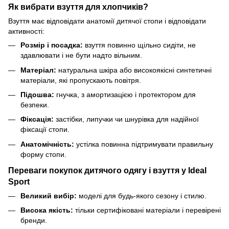
Як вибрати взуття для хлопчиків?
Взуття має відповідати анатомії дитячої стопи і відповідати
активності:
Розмір і посадка:
взуття повинно щільно сидіти, не
здавлювати і не бути надто вільним.
Матеріал:
натуральна шкіра або високоякісні синтетичні
матеріали, які пропускають повітря.
Підошва:
гнучка, з амортизацією і протектором для
безпеки.
Фіксація:
застібки, липучки чи шнурівка для надійної
фіксації стопи.
Анатомічність:
устілка повинна підтримувати правильну
форму стопи.
Переваги покупок дитячого одягу і взуття у Ideal
Sport
Великий вибір:
моделі для будь-якого сезону і стилю.
Висока якість:
тільки сертифіковані матеріали і перевірені
бренди.