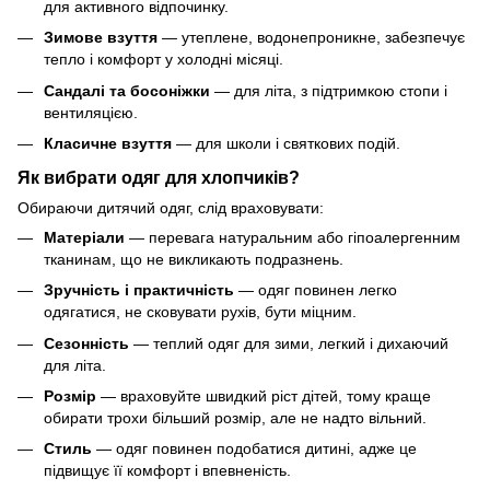
для активного відпочинку.
Зимове взуття
— утеплене, водонепроникне, забезпечує
тепло і комфорт у холодні місяці.
Сандалі та босоніжки
— для літа, з підтримкою стопи і
вентиляцією.
Класичне взуття
— для школи і святкових подій.
Як вибрати одяг для хлопчиків?
Обираючи дитячий одяг, слід враховувати:
Матеріали
— перевага натуральним або гіпоалергенним
тканинам, що не викликають подразнень.
Зручність і практичність
— одяг повинен легко
одягатися, не сковувати рухів, бути міцним.
Сезонність
— теплий одяг для зими, легкий і дихаючий
для літа.
Розмір
— враховуйте швидкий ріст дітей, тому краще
обирати трохи більший розмір, але не надто вільний.
Стиль
— одяг повинен подобатися дитині, адже це
підвищує її комфорт і впевненість.