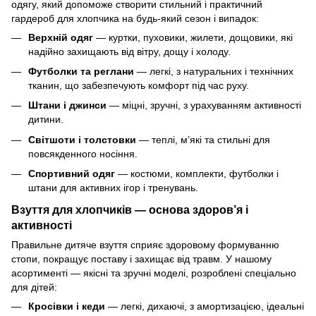
одягу, який допоможе створити стильний і практичний
гардероб для хлопчика на будь-який сезон і випадок:
Верхній одяг
— куртки, пуховики, жилети, дощовики, які
надійно захищають від вітру, дощу і холоду.
Футболки та реглани
— легкі, з натуральних і технічних
тканин, що забезпечують комфорт під час руху.
Штани і джинси
— міцні, зручні, з урахуванням активності
дитини.
Світшоти і толстовки
— теплі, м’які та стильні для
повсякденного носіння.
Спортивний одяг
— костюми, комплекти, футболки і
штани для активних ігор і тренувань.
Взуття для хлопчиків — основа здоров’я і
активності
Правильне дитяче взуття сприяє здоровому формуванню
стопи, покращує поставу і захищає від травм. У нашому
асортименті — якісні та зручні моделі, розроблені спеціально
для дітей:
Кросівки і кеди
— легкі, дихаючі, з амортизацією, ідеальні