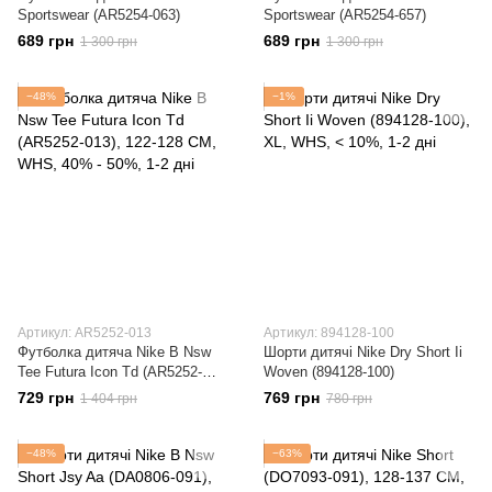
Sportswear (AR5254-063)
Sportswear (AR5254-657)
689 грн
689 грн
1 300 грн
1 300 грн
−48%
−1%
Артикул: AR5252-013
Артикул: 894128-100
Футболка дитяча Nike B Nsw
Шорти дитячі Nike Dry Short Ii
Tee Futura Icon Td (AR5252-
Woven (894128-100)
013)
729 грн
769 грн
1 404 грн
780 грн
−48%
−63%