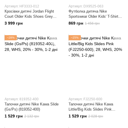
Артикул: HF3333-012
Артикул: DX9525-063
Кросівки дитячі Jordan Flight
Футболка дитяча Nike
Court Older Kids Shoes Grey
Sportswear Older Kids' T-Shirt
(HF3333-012)
(DX9525-063)
3 999 грн
869 грн
1 456 грн
−28%
−25%
Артикул: 819352-400
Артикул: FJ2250-600
Тапочки дитячі Nike Kawa Slide
Тапочки дитячі Nike Kawa
(Gs/Ps) (819352-400)
Little/Big Kids Slides Pink
(FJ2250-600)
1 529 грн
1 529 грн
2 132 грн
2 028 грн