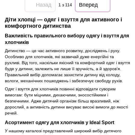
Назад
Вперед
1
з 114
Діти хлопці — одяг і взуття для активного і
комфортного дитинства
Важливість правильного вибору одягу і взуття для
хлопчиків
Дитинство — це час активного розвитку, досліджень і руху.
Особливо для хлопчиків, які зазвичай дуже енергійні та
рухливі. Від того, наскільки якісний та комфортний одяг і взуття
буде у дитини, залежить не лише її зручність, а й здоров’я.
Правильний вибір допомагає захистити дитину від холоду,
вологи, механічних пошкоджень і забезпечує свободу рухів.
Одяг і взуття для хлопчиків повинні відповідати суворим
вимогам: бути міцними, дихаючими, зносостійкими і
безпечними. Адже дитячий організм більш вразливий, ніж
дорослий, а активність дитини висуває високі вимоги до якості
речей.
Асортимент одягу для хлопчиків у Ideal Sport
У нашому каталозі представлений широкий вибір дитячого