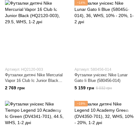
−14%
Артикул: HQ2120-003
Артикул: 580456-014
Футзалки дитячі Nike Mercurial
Футзалки унісекс Nike Lunar
Vapor 16 Club Ic Junior Black
Gato Ii Blue (580456-014)
(HQ2120-003)
2 769 грн
5 159 грн
6 032 грн
−19%