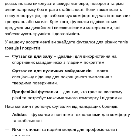
дозволяє вам виконувати швидкі маневри, повороти та різкі
зміни напрямку без втрати стабільності. Вони також мають
легку конструкцію, що забезпечує комфорт під час інтенсивних
тренувань або матчів. Крім того, футзалки відрізняються
продуманим дизайном і високоякісними матеріалами, які
забезпечують зручність і довговічність.
У нашому асортименті ви знайдете футзалки для різних типів
гравців і покриттів:
Футзалки для залу
– ідеальні для використання на
спортивних майданчиках з гладким покриттям.
Футзалки для вуличних майданчиків
– мають
спеціальну підошву для покращеного зчеплення з
твердими поверхнями.
Професійні футзалки
– для тих, хто грає на високому
рівні та потребує максимального комфорту і підтримки.
Наш магазин пропонує футзалки від найкращих брендів:
Adidas
– футзалки з новітніми технологіями для комфорту
та стабільності.
Nike
– стильні та надійні моделі для професіоналів і
аматорів.