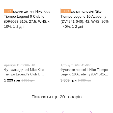
−5%
−36%
Артикул: DR6069-510
Артикул: DV4341-040
Футзалки дитячі Nike Kids
Футзалки чоловічі Nike Tiempo
Tiempo Legend 9 Club Ic
Legend 10 Academy (DV4341-
(DR6069-510)
040)
1 229 грн
3 809 грн
1 300 грн
5 980 грн
Показати ще 20 товарів