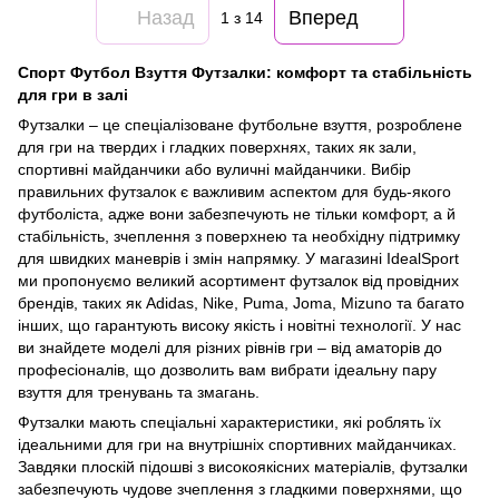
Назад
Вперед
1
з 14
Спорт Футбол Взуття Футзалки: комфорт та стабільність
для гри в залі
Футзалки – це спеціалізоване футбольне взуття, розроблене
для гри на твердих і гладких поверхнях, таких як зали,
спортивні майданчики або вуличні майданчики. Вибір
правильних футзалок є важливим аспектом для будь-якого
футболіста, адже вони забезпечують не тільки комфорт, а й
стабільність, зчеплення з поверхнею та необхідну підтримку
для швидких маневрів і змін напрямку. У магазині IdealSport
ми пропонуємо великий асортимент футзалок від провідних
брендів, таких як Adidas, Nike, Puma, Joma, Mizuno та багато
інших, що гарантують високу якість і новітні технології. У нас
ви знайдете моделі для різних рівнів гри – від аматорів до
професіоналів, що дозволить вам вибрати ідеальну пару
взуття для тренувань та змагань.
Футзалки мають спеціальні характеристики, які роблять їх
ідеальними для гри на внутрішніх спортивних майданчиках.
Завдяки плоскій підошві з високоякісних матеріалів, футзалки
забезпечують чудове зчеплення з гладкими поверхнями, що