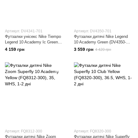
Артикул: DV4341-701
Артикул: DV4350-701
Футзалки унісекс Nike Tiempo
Футзалки дитячі Nike Legend
Legend 10 Academy Ic Green
10 Academy Green (DV4350-
(DV4341-701)
701)
4 159 грн
3 559 грн
4 420 грн
Артикул: FQ8312-300
Артикул: FQ8320-300
Футзалки дитячі Nike Zoom
Футзалки дитячі Nike Superfly