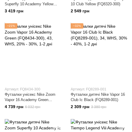
Superfly 10 Academy Yellow
10 Club Yellow (FQ8320-300)
(FQ8312-300)
3 419 грн
2 549 грн
−21%
−32%
Артикул: FQ8434-300
Артикул: FQ8289-001
Футзалки унісекс Nike Zoom
Футзалки дитячі Nike Vapor 16
Vapor 16 Academy Green
Club Ic Black (FQ8289-001)
(FQ8434-300)
4 739 грн
2 309 грн
6 032 грн
3 380 грн