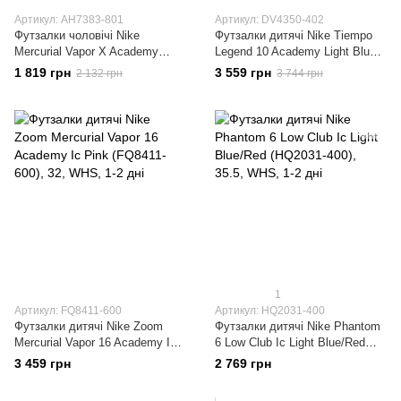
Артикул: AH7383-801
Артикул: DV4350-402
Футзалки чоловічі Nike
Футзалки дитячі Nike Tiempo
Mercurial Vapor X Academy
Legend 10 Academy Light Blue
(AH7383-801)
(DV4350-402)
1 819 грн
3 559 грн
2 132 грн
3 744 грн
1
Артикул: FQ8411-600
Артикул: HQ2031-400
Футзалки дитячі Nike Zoom
Футзалки дитячі Nike Phantom
Mercurial Vapor 16 Academy Ic
6 Low Club Ic Light Blue/Red
Pink (FQ8411-600)
(HQ2031-400)
3 459 грн
2 769 грн