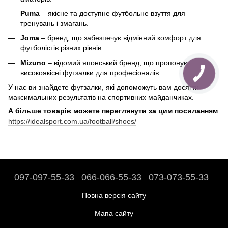
Puma
– якісне та доступне футбольне взуття для
тренувань і змагань.
Joma
– бренд, що забезпечує відмінний комфорт для
футболістів різних рівнів.
Mizuno
– відомий японський бренд, що пропонує
високоякісні футзалки для професіоналів.
У нас ви знайдете футзалки, які допоможуть вам досягти
максимальних результатів на спортивних майданчиках.
А більше товарів можете переглянути за цим посиланням
:
https://idealsport.com.ua/football/shoes/
097-097-55-33
066-066-55-33
073-073-55-33
Повна версія сайту
Мапа сайту