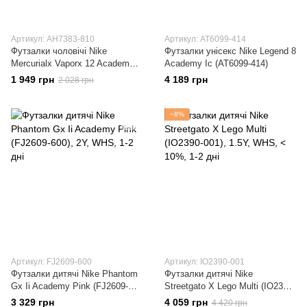
Артикул: AH7383-810
Артикул: AT6099-414
Футзалки чоловічі Nike
Футзалки унісекс Nike Legend 8
Mercurialx Vaporx 12 Academy
Academy Ic (AT6099-414)
Ic (AH7383-810)
1 949 грн
4 189 грн
2 028 грн
−8%
Артикул: FJ2609-600
Артикул: IO2390-001
Футзалки дитячі Nike Phantom
Футзалки дитячі Nike
Gx Ii Academy Pink (FJ2609-
Streetgato X Lego Multi (IO2390-
600)
001)
3 329 грн
4 059 грн
4 420 грн