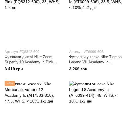
Артикул: FQ8312-600
Артикул: AT6099-606
Футзалки дитячі Nike Zoom
Футзалки унісекс Nike Tiempo
Superfly 10 Academy Ic Pink
Legend Viii Academy Ic
(FQ8312-600)
(AT6099-606)
3 419 грн
3 269 грн
−4%