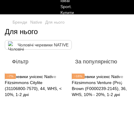
Бренди
Native
Для нього
Для нього
Чоловічі черевики NATIVE
Фільтр
За популярністю
−7%
−16%