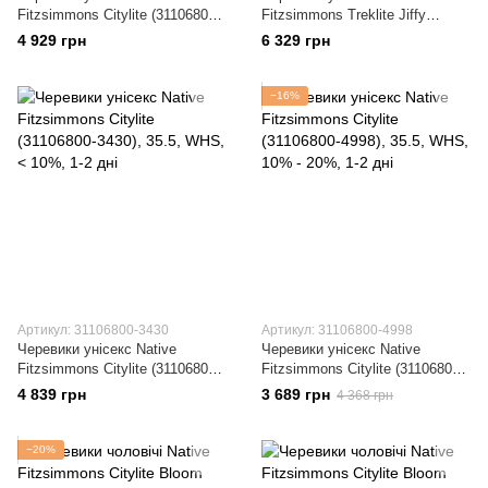
Fitzsimmons Citylite (31106800-
Fitzsimmons Treklite Jiffy
6320)
Black/Dublin Grey (41100630-
4 929 грн
6 329 грн
1099)
−16%
Артикул: 31106800-3430
Артикул: 31106800-4998
Черевики унісекс Native
Черевики унісекс Native
Fitzsimmons Citylite (31106800-
Fitzsimmons Citylite (31106800-
3430)
4998)
4 839 грн
3 689 грн
4 368 грн
−20%