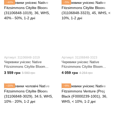
−40%
−5%
Артикул: 31106848-1019
Артикул: 31106848-3323
Черевики унісекс Native
Черевики унісекс Native
Fitzsimmons Citylite Bloom
Fitzsimmons Citylite Bloom
(31106848-1019)
(31106848-3323)
3 559 грн
4 059 грн
5 980 грн
4 264 грн
−20%
−9%