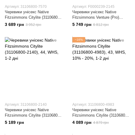
Артикул: 31106800-7570
Артикул: F0000239-2145
Черевики унісекс Native
Черевики унісекс Native
Fitzsimmons Citylite (31106800-
Fitzsimmons Venture (Pro)
7570)
Brown (F0000239-2145)
3 689 грн
5 749 грн
3 952 грн
6 812 грн
−16%
Артикул: 31106800-2140
Артикул: 31106800-4983
Черевики унісекс Native
Черевики унісекс Native
Fitzsimmons Citylite (31106800-
Fitzsimmons Citylite (31106800-
2140)
4983)
5 189 грн
4 089 грн
4 879 грн