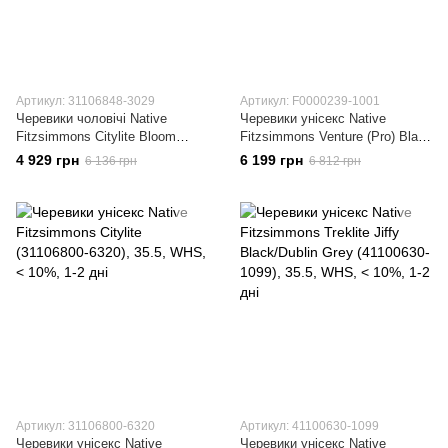
Артикул: 31106848-3029
Артикул: F0000239-1001
Черевики чоловічі Native
Черевики унісекс Native
Fitzsimmons Citylite Bloom
Fitzsimmons Venture (Pro) Black
(31106848-3029)
(F0000239-1001)
4 929 грн
6 199 грн
6 136 грн
6 812 грн
Артикул: 31106800-6320
Артикул: 41100630-1099
Черевики унісекс Native
Черевики унісекс Native