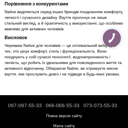
Порівняння з конкурентами
Native виділяється серед інших брендів поєднанням комфорту,
легкості і сучасного дизайну. Взуття пропонує не лише
стильний вигляд, а й практичність у використанні, що особливо
важливо для активних чоловіків.
Висновок
Черевики Native для чоловіків — це оптимальний вибір для
тих, хто цінує комфорт, стиль і функціональність. Вони
поєднують у собі сучасні технології, водонепроникність і
легкість, що робить їх ідеальними для повсякденного життя та
активного відпочинку. Обираючи Native, ви отримуєте якісне
взуття, яке прослужить довго і не підведе в будь-яких умовах.
097-097-55-33
066-066-55-33
073-073-55-33
Повна версія сайту
Мапа сайту