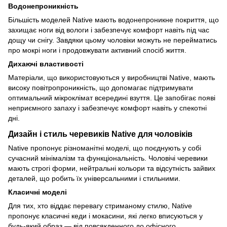
Водонепроникність
Більшість моделей Native мають водонепроникне покриття, що
захищає ноги від вологи і забезпечує комфорт навіть під час
дощу чи снігу. Завдяки цьому чоловіки можуть не перейматись
про мокрі ноги і продовжувати активний спосіб життя.
Дихаючі властивості
Матеріали, що використовуються у виробництві Native, мають
високу повітропроникність, що допомагає підтримувати
оптимальний мікроклімат всередині взуття. Це запобігає появі
неприємного запаху і забезпечує комфорт навіть у спекотні
дні.
Дизайн і стиль черевиків Native для чоловіків
Native пропонує різноманітні моделі, що поєднують у собі
сучасний мінімалізм та функціональність. Чоловічі черевики
мають строгі форми, нейтральні кольори та відсутність зайвих
деталей, що робить їх універсальними і стильними.
Класичні моделі
Для тих, хто віддає перевагу стриманому стилю, Native
пропонує класичні кеди і мокасини, які легко вписуються у
будь-який образ — від повсякденного до офісного.