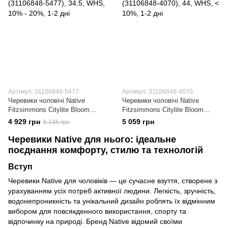
Артикул: 31106848-5477
Артикул: 31106848-4070
Черевики чоловічі Native
Черевики чоловічі Native
Fitzsimmons Citylite Bloom
Fitzsimmons Citylite Bloom
(31106848-5477)
(31106848-4070)
4 929 грн
5 059 грн
6 136 грн
Черевики Native для нього: ідеальне
поєднання комфорту, стилю та технологій
Вступ
Черевики Native для чоловіків — це сучасне взуття, створене з
урахуванням усіх потреб активної людини. Легкість, зручність,
водонепроникність та унікальний дизайн роблять їх відмінним
вибором для повсякденного використання, спорту та
відпочинку на природі. Бренд Native відомий своїми