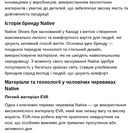
інноваціями у виробництві, використанням екологічних
матеріалів і увагою до деталей, що забезпечує високу якість та
довговічність продукції.
Історія бренду Native
Native Shoes був заснований у Канаді з метою створення
максимально легкого та комфортного взуття для людей, які
цінують активний спосіб життя. Основна ідея бренду —
поєднати передові технології та стильний дизайн,
використовуючи матеріали, які не шкодять навколишньому
середовищу. З моменту свого заснування Native здобув
популярність у багатьох країнах світу, ставши улюбленим
брендом серед молоді і людей, що цінують комфорт.
Матеріали та технології у чоловічих черевиках
Native
Легкий матеріал EVA
Одна з ключових переваг черевиків Native — це використання
високоякісного матеріалу EVA, який має низьку вагу та високу
міцність. EVA-піна робить взуття практично невідчутним на
нозі, що особливо важливо для тривалих прогулянок або
активного дня.