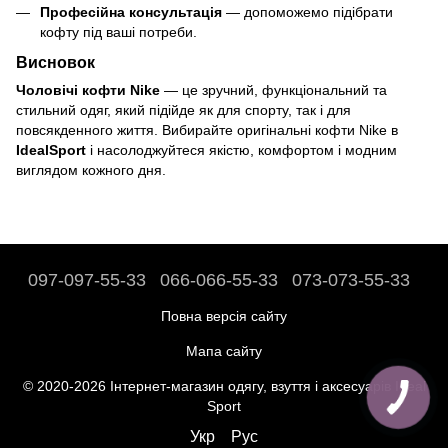
Професійна консультація
— допоможемо підібрати
кофту під ваші потреби.
Висновок
Чоловічі кофти Nike
— це зручний, функціональний та
стильний одяг, який підійде як для спорту, так і для
повсякденного життя. Вибирайте оригінальні кофти Nike в
IdealSport
і насолоджуйтеся якістю, комфортом і модним
виглядом кожного дня.
097-097-55-33
066-066-55-33
073-073-55-33
Повна версія сайту
Мапа сайту
© 2020-2026 Інтернет-магазин одягу, взуття і аксесуарів Ideal
Sport
Укр
Рус