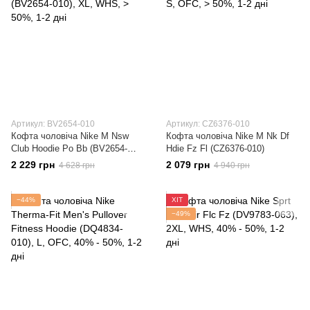
Артикул: BV2654-010
Артикул: CZ6376-010
Кофта чоловіча Nike M Nsw
Кофта чоловіча Nike M Nk Df
Club Hoodie Po Bb (BV2654-
Hdie Fz Fl (CZ6376-010)
010)
2 229 грн
2 079 грн
4 628 грн
4 940 грн
−44%
ХІТ
−49%