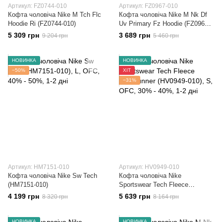
Артикул: FZ0744-010
Артикул: FZ0967-010
Кофта чоловіча Nike M Tch Flc
Кофта чоловіча Nike M Nk Df
Hoodie Ri (FZ0744-010)
Uv Primary Fz Hoodie (FZ0967-
010)
5 309 грн
3 689 грн
9 204 грн
5 460 грн
НОВИНКА
НОВИНКА
−50%
ХІТ
−31%
Артикул: HM7151-010
Артикул: HV0949-010
Кофта чоловіча Nike Sw Tech
Кофта чоловіча Nike
(HM7151-010)
Sportswear Tech Fleece
Windrunner (HV0949-010)
4 199 грн
5 639 грн
8 320 грн
8 164 грн
НОВИНКА
НОВИНКА