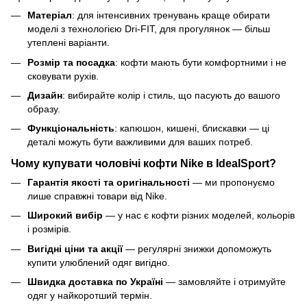
Матеріал
: для інтенсивних тренувань краще обирати
моделі з технологією Dri-FIT, для прогулянок — більш
утеплені варіанти.
Розмір та посадка
: кофти мають бути комфортними і не
сковувати рухів.
Дизайн
: вибирайте колір і стиль, що пасують до вашого
образу.
Функціональність
: капюшон, кишені, блискавки — ці
деталі можуть бути важливими для ваших потреб.
Чому купувати чоловічі кофти Nike в IdealSport?
Гарантія якості та оригінальності
— ми пропонуємо
лише справжні товари від Nike.
Широкий вибір
— у нас є кофти різних моделей, кольорів
і розмірів.
Вигідні ціни та акції
— регулярні знижки допоможуть
купити улюблений одяг вигідно.
Швидка доставка по Україні
— замовляйте і отримуйте
одяг у найкоротший термін.