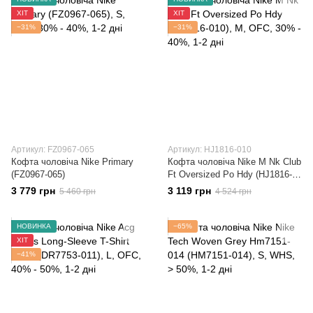
ХІТ
ХІТ
−31%
−31%
Артикул: FZ0967-065
Артикул: HJ1816-010
Кофта чоловіча Nike Primary
Кофта чоловіча Nike M Nk Club
(FZ0967-065)
Ft Oversized Po Hdy (HJ1816-
010)
3 779 грн
3 119 грн
5 460 грн
4 524 грн
НОВИНКА
−65%
ХІТ
−41%