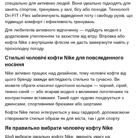
спеціально для активних людей. Вони ідеально підходять для
занять спортом, тренувань у залі, бігу або походів. Технології
Dri-FIT і Flex забезпечують відведення поту і свободу рухів, що
підвищує комфорт і ефективність тренувань.
Для любителів активного відпочинку — підійдуть моделі з
додатковим утепленням та захистом від вітру. Вітровка або
кофта Nike з внутрішнім флісом не дасть замерзнути навіть у
прохолодну погоду.
Стильні чоловічі кофти Nike для повсякденного
носіння
Nike активно працює над дизайном, тому чоловічі кофти від
цього бренду завжди виглядають стильно та сучасно. Ви
можете обрати класичні однотонні кольори — чорний, сірий,
темно-синій — або яскраві моделі з великими логотипами та
контрастними вставками. Такий одяг чудово поєднується з
джинсами, спортивними брюками або шортами.
Кофти Nike легко інтегруються у ваш гардероб, допомагаючи
створювати стильні образи як для міста, так і для спорту.
Як правильно вибрати чоловічу кофту Nike
Щоб вибрати ідеальну кофту Nike, зверніть увагу на: