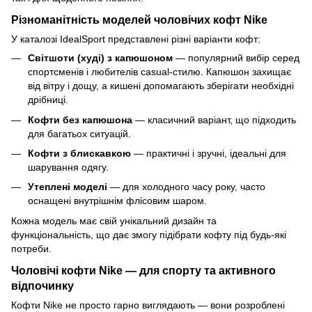
Різноманітність моделей чоловічих кофт Nike
У каталозі IdealSport представлені різні варіанти кофт:
Світшоти (худі) з капюшоном
— популярний вибір серед
спортсменів і любителів casual-стилю. Капюшон захищає
від вітру і дощу, а кишені допомагають зберігати необхідні
дрібниці.
Кофти без капюшона
— класичний варіант, що підходить
для багатьох ситуацій.
Кофти з блискавкою
— практичні і зручні, ідеальні для
шарування одягу.
Утеплені моделі
— для холодного часу року, часто
оснащені внутрішнім флісовим шаром.
Кожна модель має свій унікальний дизайн та
функціональність, що дає змогу підібрати кофту під будь-які
потреби.
Чоловічі кофти Nike — для спорту та активного
відпочинку
Кофти Nike не просто гарно виглядають — вони розроблені