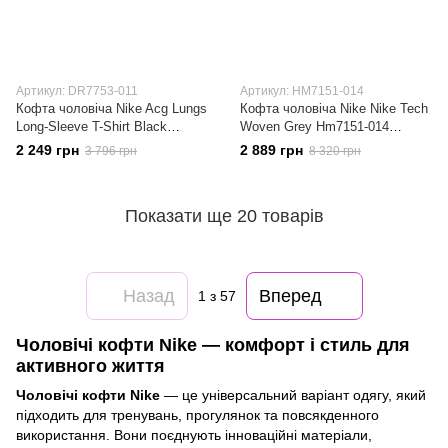
Артикул: DR7753-011
Артикул: HM7151-014
Кофта чоловіча Nike Acg Lungs
Кофта чоловіча Nike Nike Tech
Long-Sleeve T-Shirt Black
Woven Grey Hm7151-014
(DR7753-011)
(HM7151-014)
2 249 грн
2 889 грн
3 796 грн
8 320 грн
Показати ще 20 товарів
Назад
Вперед
1
з 57
Чоловічі кофти Nike — комфорт і стиль для
активного життя
Чоловічі кофти Nike
— це універсальний варіант одягу, який
підходить для тренувань, прогулянок та повсякденного
використання. Вони поєднують інноваційні матеріали,