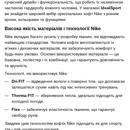
сучасний дизайн і функціональність, що робить їх незамінною
частиною гардеробу кожного чоловіка. У магазині
IdealSport
ви знайдете широкий вибір оригінальних кофт Nike з різним
кроєм, кольорами та функціями.
Висока якість матеріалів і технології Nike
Nike вкладає багато зусиль у розробку тканин, які відповідають
найвищим стандартам. Чоловічі кофти виготовляються із
м'яких і дихаючих матеріалів, які забезпечують комфорт у
будь-яких умовах. Основні використовувані матеріали — це
бавовна, поліестер і їх комбінації, що гарантують довговічність
та зручність.
Технології, які використовує Nike:
Dri-FIT
— відведення вологи з поверхні тіла, що допомагає
залишатися сухим навіть під час інтенсивних тренувань.
Therma-FIT
— збереження тепла, ідеально підходить для
холодної погоди.
Flex
— забезпечує еластичність тканини, що гарантує
свободу рухів.
Завдяки цим технологіям кофти Nike підходять як для спорту,
так і для щоденного носіння.