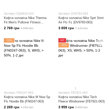
Артикул: DQ4834-010
Артикул: DV9783-063
Кофта чоловіча Nike Therma-
Кофта чоловіча Nike Sprt Stmt
Fit Men's Pullover Fitness
Air Flc Fz (DV9783-063)
Hoodie (DQ4834-010)
2 769 грн
3 659 грн
4 940 грн
7 124 грн
−52%
ХІТ
−55%
1
Артикул: FN0247-063
Артикул: FB7921-063
Кофта чоловіча Nike M Nsw Sp
Кофта чоловіча Nike Tech
Flc Hoodie Bb (FN0247-063)
Fleece Windrunner (FB7921-063)
2 269 грн
3 959 грн
4 732 грн
8 892 грн