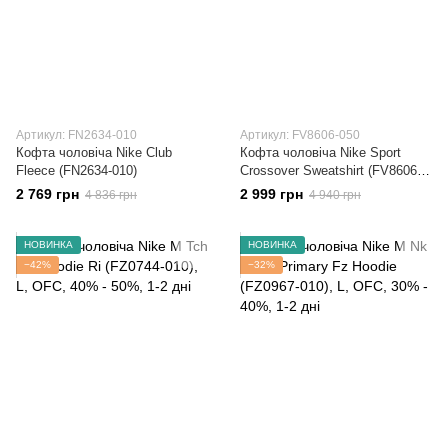
Артикул: FN2634-010
Артикул: FV8606-050
Кофта чоловіча Nike Club
Кофта чоловіча Nike Sport
Fleece (FN2634-010)
Crossover Sweatshirt (FV8606-
050)
2 769 грн
2 999 грн
4 836 грн
4 940 грн
НОВИНКА
НОВИНКА
−42%
−32%