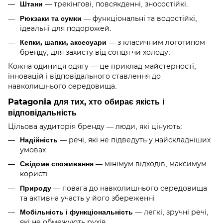
Штани
— трекінгові, повсякденні, зносостійкі.
Рюкзаки та сумки
— функціональні та водостійкі,
ідеальні для подорожей.
Кепки, шапки, аксесуари
— з класичним логотипом
бренду, для захисту від сонця чи холоду.
Кожна одиниця одягу — це приклад майстерності,
інновацій і відповідального ставлення до
навколишнього середовища.
Patagonia для тих, хто обирає якість і
відповідальність
Цільова аудиторія бренду — люди, які цінують:
Надійність
— речі, які не підведуть у найскладніших
умовах
Свідоме споживання
— мінімум відходів, максимум
користі
Природу
— повага до навколишнього середовища
та активна участь у його збереженні
Мобільність і функціональність
— легкі, зручні речі,
які не обмежують рухів