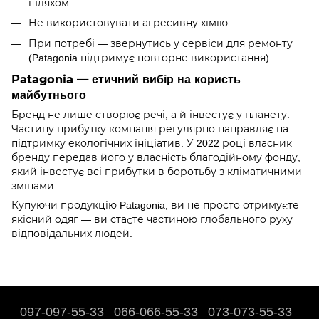
шляхом
Не використовувати агресивну хімію
При потребі — звернутись у сервіси для ремонту
(Patagonia підтримує повторне використання)
Patagonia — етичний вибір на користь
майбутнього
Бренд не лише створює речі, а й інвестує у планету.
Частину прибутку компанія регулярно направляє на
підтримку екологічних ініціатив. У 2022 році власник
бренду передав його у власність благодійному фонду,
який інвестує всі прибутки в боротьбу з кліматичними
змінами.
Купуючи продукцію Patagonia, ви не просто отримуєте
якісний одяг — ви стаєте частиною глобального руху
відповідальних людей.
097-097-55-33
066-066-55-33
073-073-55-33