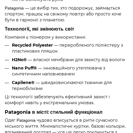
Patagonia — це вибір тих, хто подорожує, займається
спортом, працює на свіжому повітрі або просто хоче
бути в гармонії з планетою.
Технології, які змінюють світ
Компанія є піонером у використанні:
Recycled Polyester
— переробленого поліестеру з
пластикових пляшок
H2No®
— власної мембрани для захисту від вологи
Nano Puff®
— інноваційного утеплювача з
синтетичним наповнювачем
Capilene®
— швидковисихаючої тканини для
термобілизни
Ці технології забезпечують ефективний захист і
комфорт навіть у екстремальних умовах.
Patagonia в місті: стильний функціонал
Одяг Patagonia чудово вписується в ритм сучасного
міського життя. Мінімалістичні куртки, базові кольори,
впізнаваний логотип — усе це легко поєднується з