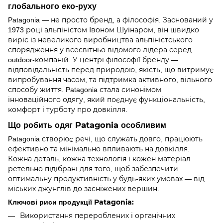
глобального еко-руху
Patagonia — не просто бренд, а філософія. Заснований у
1973 році альпіністом Івоном Шуінаром, він швидко
виріс із невеликого виробництва альпіністського
спорядження у всесвітньо відомого лідера серед
outdoor-компаній. У центрі філософії бренду —
відповідальність перед природою, якість, що витримує
випробування часом, та підтримка активного, вільного
способу життя. Patagonia стала синонімом
інноваційного одягу, який поєднує функціональність,
комфорт і турботу про довкілля.
Що робить одяг Patagonia особливим
Patagonia створює речі, що служать довго, працюють
ефективно та мінімально впливають на довкілля.
Кожна деталь, кожна технологія і кожен матеріал
ретельно підібрані для того, щоб забезпечити
оптимальну продуктивність у будь-яких умовах — від
міських джунглів до засніжених вершин.
Ключові риси продукції Patagonia:
Використання перероблених і органічних