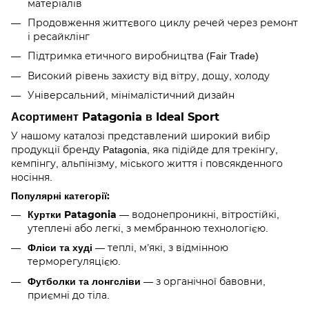
матеріалів
Продовження життєвого циклу речей через ремонт
і ресайклінг
Підтримка етичного виробництва (Fair Trade)
Високий рівень захисту від вітру, дощу, холоду
Універсальний, мінімалістичний дизайн
Асортимент Patagonia в Ideal Sport
У нашому каталозі представлений широкий вибір
продукції бренду Patagonia, яка підійде для трекінгу,
кемпінгу, альпінізму, міського життя і повсякденного
носіння.
Популярні категорії:
Куртки Patagonia
— водонепроникні, вітростійкі,
утеплені або легкі, з мембранною технологією.
Фліси та худі
— теплі, м’які, з відмінною
терморегуляцією.
Футболки та лонгсліви
— з органічної бавовни,
приємні до тіла.