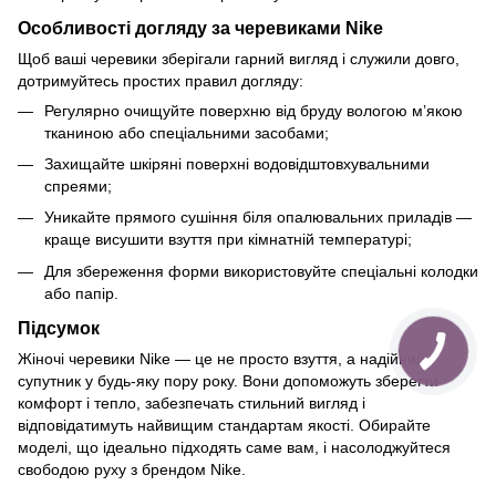
Особливості догляду за черевиками Nike
Щоб ваші черевики зберігали гарний вигляд і служили довго,
дотримуйтесь простих правил догляду:
Регулярно очищуйте поверхню від бруду вологою м’якою
тканиною або спеціальними засобами;
Захищайте шкіряні поверхні водовідштовхувальними
спреями;
Уникайте прямого сушіння біля опалювальних приладів —
краще висушити взуття при кімнатній температурі;
Для збереження форми використовуйте спеціальні колодки
або папір.
Підсумок
Жіночі черевики Nike — це не просто взуття, а надійний
супутник у будь-яку пору року. Вони допоможуть зберегти
комфорт і тепло, забезпечать стильний вигляд і
відповідатимуть найвищим стандартам якості. Обирайте
моделі, що ідеально підходять саме вам, і насолоджуйтеся
свободою руху з брендом Nike.