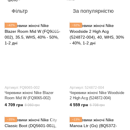
Фільтр
За популярністю
−42%
−32%
Артикул: FQ9065-002
Артикул: 524872-004
Черевики жіночі Nike Blazer
Черевики жіночі Nike Woodside
Room Mid W (FQ9065-002)
2 High Acg (524872-004)
4 709 грн
4 559 грн
8 060 грн
6 708 грн
−35%
−13%