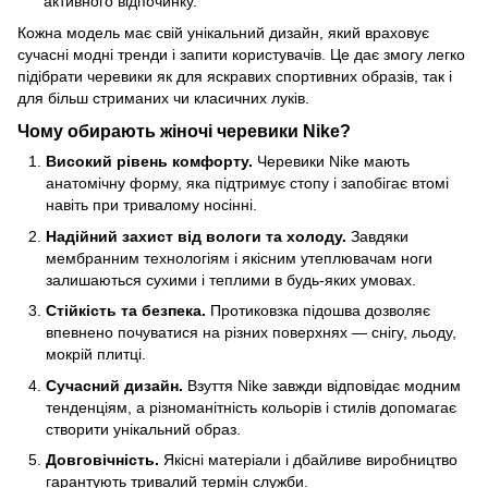
активного відпочинку.
Кожна модель має свій унікальний дизайн, який враховує
сучасні модні тренди і запити користувачів. Це дає змогу легко
підібрати черевики як для яскравих спортивних образів, так і
для більш стриманих чи класичних луків.
Чому обирають жіночі черевики Nike?
Високий рівень комфорту.
Черевики Nike мають
анатомічну форму, яка підтримує стопу і запобігає втомі
навіть при тривалому носінні.
Надійний захист від вологи та холоду.
Завдяки
мембранним технологіям і якісним утеплювачам ноги
залишаються сухими і теплими в будь-яких умовах.
Стійкість та безпека.
Протиковзка підошва дозволяє
впевнено почуватися на різних поверхнях — снігу, льоду,
мокрій плитці.
Сучасний дизайн.
Взуття Nike завжди відповідає модним
тенденціям, а різноманітність кольорів і стилів допомагає
створити унікальний образ.
Довговічність.
Якісні матеріали і дбайливе виробництво
гарантують тривалий термін служби.