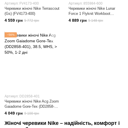
Артикул: FV4173-400
Артикул: 855984-600
Черевики жіночі Nike Terrascout
Черевики жіночі Nike Lunar
(Gs) (FV4173-400)
Force 1 Flyknit Workboot
(855984-600)
4 559 грн
4 889 грн
5 772 грн
5 148 грн
−56%
Артикул: DD2858-401
Черевики жіночі Nike Acg Zoom
Gaiadome Gore-Tex (DD2858-
401)
4 049 грн
9 100 грн
Жіночі черевики Nike – надійність, комфорт і