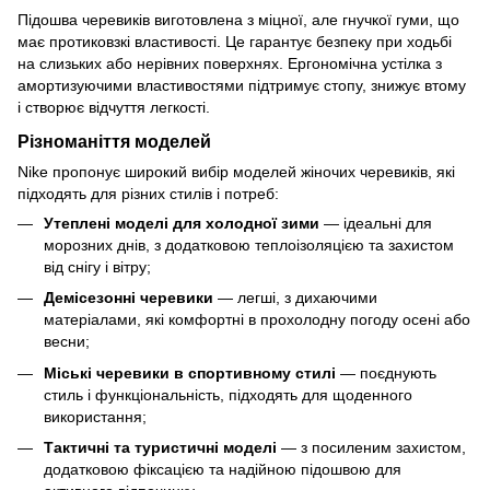
Підошва черевиків виготовлена з міцної, але гнучкої гуми, що
має протиковзкі властивості. Це гарантує безпеку при ходьбі
на слизьких або нерівних поверхнях. Ергономічна устілка з
амортизуючими властивостями підтримує стопу, знижує втому
і створює відчуття легкості.
Різноманіття моделей
Nike пропонує широкий вибір моделей жіночих черевиків, які
підходять для різних стилів і потреб:
Утеплені моделі для холодної зими
— ідеальні для
морозних днів, з додатковою теплоізоляцією та захистом
від снігу і вітру;
Демісезонні черевики
— легші, з дихаючими
матеріалами, які комфортні в прохолодну погоду осені або
весни;
Міські черевики в спортивному стилі
— поєднують
стиль і функціональність, підходять для щоденного
використання;
Тактичні та туристичні моделі
— з посиленим захистом,
додатковою фіксацією та надійною підошвою для