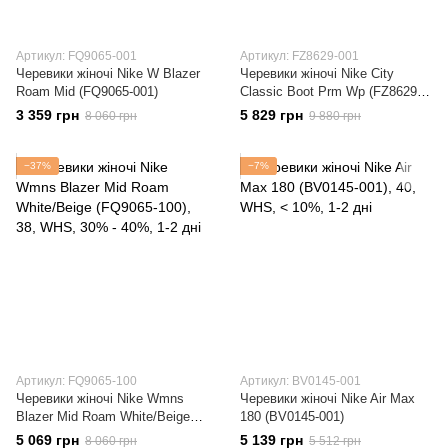
Артикул: FQ9065-001
Артикул: FZ8629-001
Черевики жіночі Nike W Blazer
Черевики жіночі Nike City
Roam Mid (FQ9065-001)
Classic Boot Prm Wp (FZ8629-
001)
3 359 грн
5 829 грн
8 060 грн
9 880 грн
−37%
−7%
Артикул: FQ9065-100
Артикул: BV0145-001
Черевики жіночі Nike Wmns
Черевики жіночі Nike Air Max
Blazer Mid Roam White/Beige
180 (BV0145-001)
(FQ9065-100)
5 069 грн
5 139 грн
8 060 грн
5 512 грн