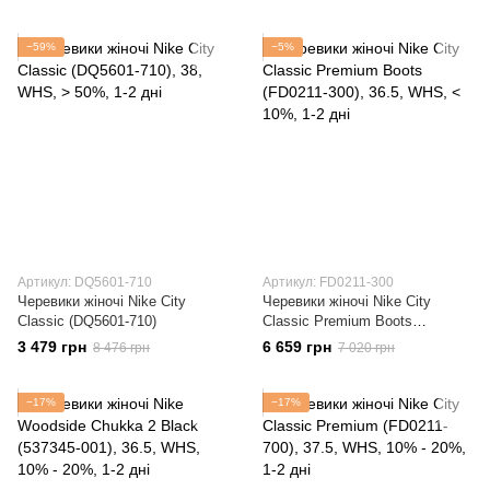
−59%
−5%
Артикул: DQ5601-710
Артикул: FD0211-300
Черевики жіночі Nike City
Черевики жіночі Nike City
Classic (DQ5601-710)
Classic Premium Boots
(FD0211-300)
3 479 грн
6 659 грн
8 476 грн
7 020 грн
−17%
−17%