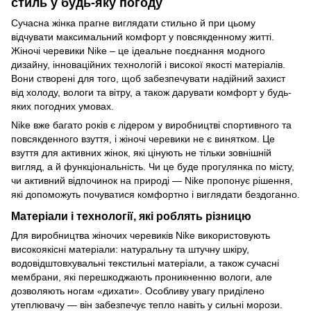
стиль у будь-яку погоду
Сучасна жінка прагне виглядати стильно й при цьому
відчувати максимальний комфорт у повсякденному житті.
Жіночі черевики Nike – це ідеальне поєднання модного
дизайну, інноваційних технологій і високої якості матеріалів.
Вони створені для того, щоб забезпечувати надійний захист
від холоду, вологи та вітру, а також дарувати комфорт у будь-
яких погодних умовах.
Nike вже багато років є лідером у виробництві спортивного та
повсякденного взуття, і жіночі черевики не є винятком. Це
взуття для активних жінок, які цінують не тільки зовнішній
вигляд, а й функціональність. Чи це буде прогулянка по місту,
чи активний відпочинок на природі — Nike пропонує рішення,
які допоможуть почуватися комфортно і виглядати бездоганно.
Матеріали і технології, які роблять різницю
Для виробництва жіночих черевиків Nike використовують
високоякісні матеріали: натуральну та штучну шкіру,
водовідштовхувальні текстильні матеріали, а також сучасні
мембрани, які перешкоджають проникненню вологи, але
дозволяють ногам «дихати». Особливу увагу приділено
утеплювачу — він забезпечує тепло навіть у сильні морози.