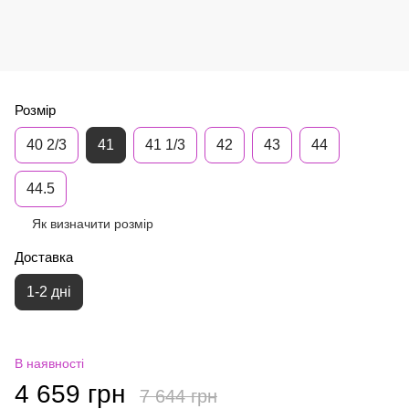
Розмір
40 2/3
41
41 1/3
42
43
44
44.5
Як визначити розмір
Доставка
1-2 дні
В наявності
4 659 грн
7 644 грн