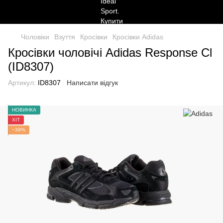
Чоловіки
Взуття
Кросівки
Кросівки Adidas
Кросівки чоловічі Adidas Response Cl
(ID8307)
Артикул:
ID8307
Написати відгук
НОВИНКА
ХІТ
−39%