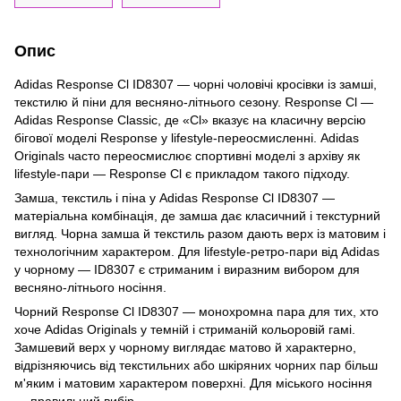
Опис
Adidas Response Cl ID8307 — чорні чоловічі кросівки із замші,
текстилю й піни для весняно-літнього сезону. Response Cl —
Adidas Response Classic, де «Cl» вказує на класичну версію
бігової моделі Response у lifestyle-переосмисленні. Adidas
Originals часто переосмислює спортивні моделі з архіву як
lifestyle-пари — Response Cl є прикладом такого підходу.
Замша, текстиль і піна у Adidas Response Cl ID8307 —
матеріальна комбінація, де замша дає класичний і текстурний
вигляд. Чорна замша й текстиль разом дають верх із матовим і
технологічним характером. Для lifestyle-ретро-пари від Adidas
у чорному — ID8307 є стриманим і виразним вибором для
весняно-літнього носіння.
Чорний Response Cl ID8307 — монохромна пара для тих, хто
хоче Adidas Originals у темній і стриманій кольоровій гамі.
Замшевий верх у чорному виглядає матово й характерно,
відрізняючись від текстильних або шкіряних чорних пар більш
м'яким і матовим характером поверхні. Для міського носіння
— правильний вибір.