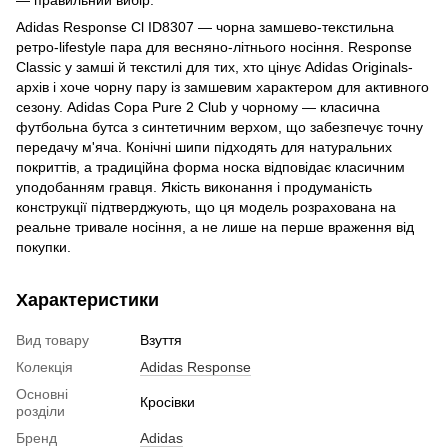
Adidas Response Cl ID8307 — чорна замшево-текстильна
ретро-lifestyle пара для весняно-літнього носіння. Response
Classic у замші й текстилі для тих, хто цінує Adidas Originals-
архів і хоче чорну пару із замшевим характером для активного
сезону. Adidas Copa Pure 2 Club у чорному — класична
футбольна бутса з синтетичним верхом, що забезпечує точну
передачу м'яча. Конічні шипи підходять для натуральних
покриттів, а традиційна форма носка відповідає класичним
уподобанням гравця. Якість виконання і продуманість
конструкції підтверджують, що ця модель розрахована на
реальне тривале носіння, а не лише на перше враження від
покупки.
Характеристики
Вид товару
Взуття
Колекція
Adidas Response
Основні
Кросівки
розділи
Бренд
Adidas