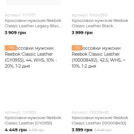
Артикул: FY7377
Артикул: 100243913
Кроссовки мужские Reebok
Кроссовки мужские Reebok
Classic Leather Legacy Black
Classic Leather Black
(FY7377)
(100243913)
3 909 грн
3 999 грн
−16%
−6%
Артикул: GY0955
Артикул: 100008492
Кроссовки мужские Reebok
Кроссовки мужские Reebok
Classic Leather (GY0955)
Classic Leather (100008492)
4 449 грн
3 599 грн
5 319 грн
3 848 грн