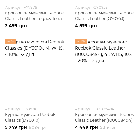
Артикул: FY7379
Артикул: GY0953
Кроссовки мужские Reebok
Кроссовки мужские Reebok
Classic Leather Legacy Tonal
Classic Leather (GY0953)
White (FY7379)
3 459 грн
4 539 грн
−6%
−16%
Артикул: DY6010
Артикул: 100008494
Куртка мужская Reebok
Кроссовки мужские Reebok
Classics (DY6010)
Classic Leather (100008494)
5 749 грн
4 449 грн
6 084 грн
5 319 грн