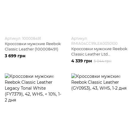
Артикул: 100008491
Артикул:
Кроссовки мужские Reebok
RMIA04CC99LEA0050100
Кроссовки мужские Reebok
Classic Leather (100008491)
Classic Leather Ltd
3 699 грн
(RMIA04CC99LEA0050100)
4 339 грн
5 044 грн