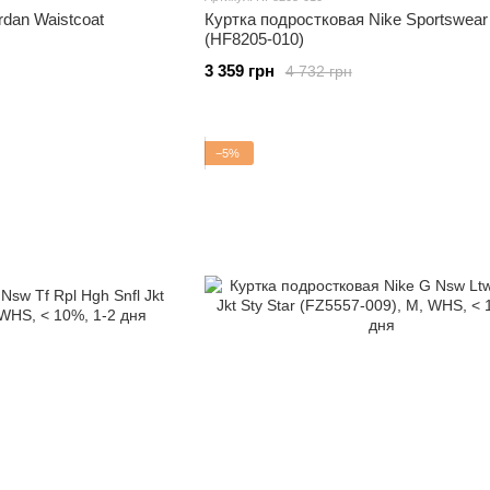
rdan Waistcoat
Куртка подростковая Nike Sportswear
(HF8205-010)
3 359 грн
4 732 грн
−5%