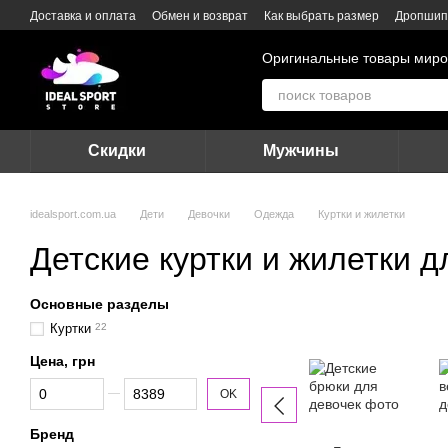
Перейти к основному контенту
Доставка и оплата
Обмен и возврат
Как выбрать размер
Дропшип
Оригинальные товары миро
Скидки
Мужчины
idealsport.com.ua
Дети
Девочки
Одежда
Куртки и жилетки
Детские куртки и жилетки д
Основные разделы
Куртки
22
Цена, грн
От Цена, грн
До Цена, грн
OK
Бренд