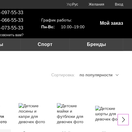
Укр
Рус
Желания
Вход
-097-55-33
График работы:
-066-55-33
Мой заказ
Пн-Вс:
10.00–19:00
-073-55-33
езвонить вам?
ры
Спорт
Бренды
Сортировка:
по популярности