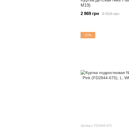
M19)
2 869 грн
3 016 грн
−27%
Артикул: FD2844-675