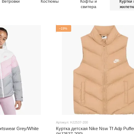
Ветровки
Костюмы
Кофты и
Куртки 
свитера
жилетк
−19%
Артикул: HJ2537-200
rtswear Grey/White
Куртка детская Nike Nsw Tf Adp Puffe
(HJ2537-200)