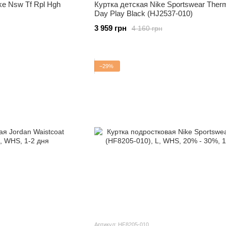
ke Nsw Tf Rpl Hgh
Куртка детская Nike Sportswear Therma
Day Play Black (HJ2537-010)
3 959 грн
4 160 грн
−29%
Артикул: HF8205-010