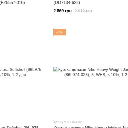
 (FZ5557-010)
(DD7134-622)
2 869 грн
2 912 грн
−7%
Артикул: 86L074-023
ra Softshell (86L975-
Куртка детская Nike Heavy Weight Ja