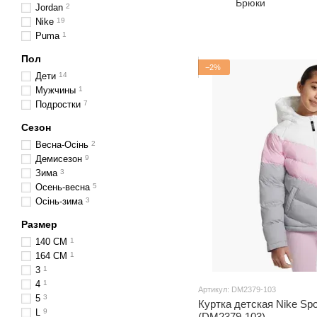
Брюки
Jordan
2
Nike
19
Puma
1
Пол
−2%
Дети
14
Мужчины
1
Подростки
7
Сезон
Весна-Осінь
2
Демисезон
9
Зима
3
Осень-весна
5
Осінь-зима
3
Размер
140 CM
1
164 CM
1
3
1
4
1
Артикул: DM2379-103
5
3
Куртка детская Nike Spo
L
9
(DM2379-103)