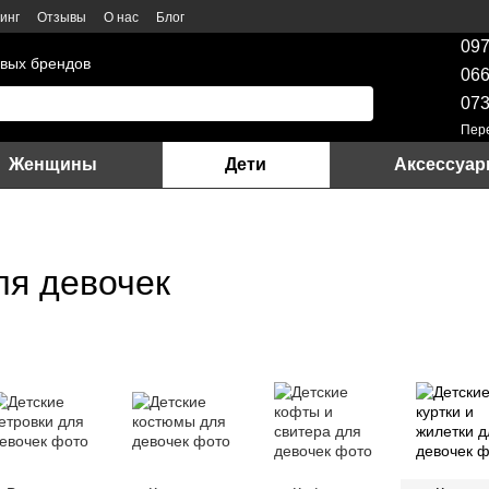
инг
Отзывы
О нас
Блог
097
вых брендов
066
073
Пер
Женщины
Дети
Аксессуа
ля девочек