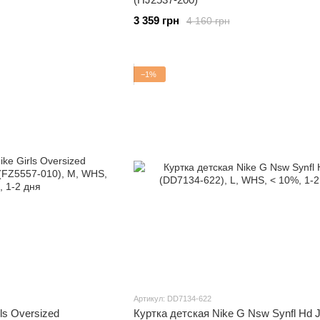
3 359 грн
4 160 грн
−1%
Артикул: DD7134-622
ls Oversized
Куртка детская Nike G Nsw Synfl Hd J