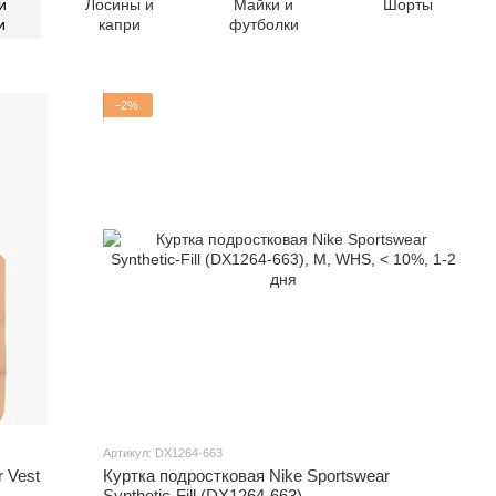
и
Лосины и
Майки и
Шорты
и
капри
футболки
−2%
Артикул: DX1264-663
r Vest
Куртка подростковая Nike Sportswear
Synthetic-Fill (DX1264-663)