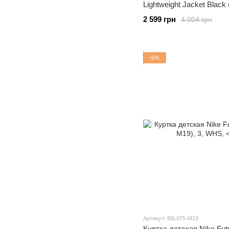
Lightweight Jacket Black
2 599 грн
4 004 грн
−5%
Артикул: 86L975-M19
Куртка детская Nike Futu