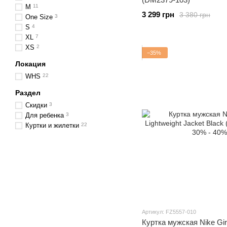
M
11
3 299 грн
3 380 грн
One Size
3
S
4
XL
7
XS
2
−35%
Локация
WHS
22
Раздел
Скидки
3
Для ребенка
3
Куртки и жилетки
22
Артикул: FZ5557-010
Куртка мужская Nike Gir