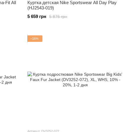
-Fit All
Куртка детская Nike Sportswear All Day Play
(HJ2543-019)
5 659 грн
5 876 грн
−16%
Артикул: DV3252-072