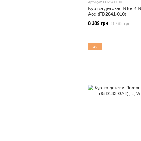
Артикул: FD2841-010
Куртка детская Nike K Ns
Aoq (FD2841-010)
8 389 грн
8 788 грн
−4%