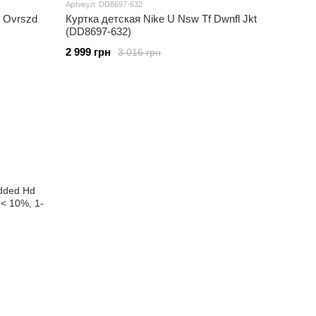
Артикул: DD8697-632
t Ovrszd
Куртка детская Nike U Nsw Tf Dwnfl Jkt
(DD8697-632)
2 999 грн
3 016 грн