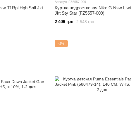
Артикул: FZ5557-009
w Tf Rpl Hgh Snfl Jkt
Куртка подростковая Nike G Nsw Ltw
Jkt Sty Star (FZ5557-009)
2 409 грн
2 548 грн
−2%