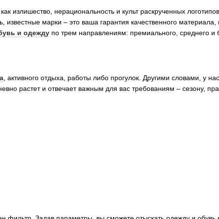
к излишество, нерациональность и культ раскрученных логотипов. 
, известные марки – это ваша гарантия качественного материала, 
бувь и одежду
по трем направлениям: премиального, среднего и 
а
, активного отдыха, работы либо прогулок. Другими словами, у на
дневно растет и отвечает важным для вас требованиям – сезону, п
н фильтр. Задав параметры, вы сможете отыскать одежду и обувь 