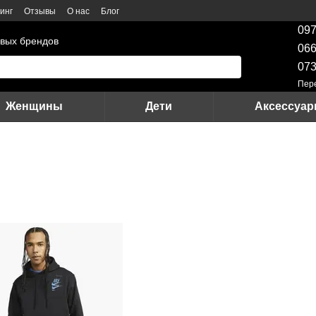
инг
Отзывы
О нас
Блог
097
вых брендов
066
073
Пер
Женщины
Дети
Аксессуа