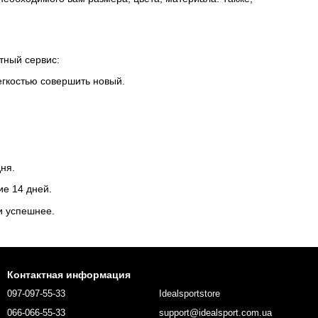
ртный сервис:
легкостью совершить новый.
дня.
ие 14 дней.
и успешнее.
Контактная информация
097-097-55-33
Idealsportstore
066-066-55-33
support@idealsport.com.ua