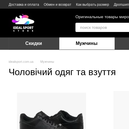
Перейти к основному контенту
Доставка и оплата
Обмен и возврат
Как выбрать размер
Дропшип
Оригинальные товары миро
Скидки
Мужчины
idealsport.com.ua
Мужчины
Чоловічий одяг та взуття