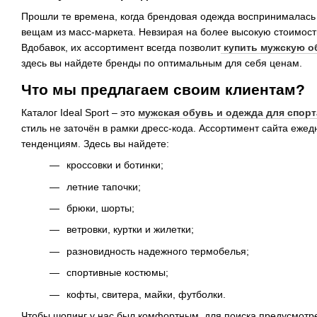
Прошли те времена, когда брендовая одежда воспринималась ка
вещам из масс-маркета. Невзирая на более высокую стоимость
Вдобавок, их ассортимент всегда позволит
купить мужскую о
здесь вы найдете бренды по оптимальным для себя ценам.
Что мы предлагаем своим клиентам?
Каталог Ideal Sport – это
мужская обувь и одежда для спорт
стиль не заточён в рамки дресс-кода. Ассортимент сайта еже
тенденциям. Здесь вы найдете:
кроссовки и ботинки;
летние тапочки;
брюки, шорты;
ветровки, куртки и жилетки;
разновидность надежного термобелья;
спортивные костюмы;
кофты, свитера, майки, футболки.
Чтобы шопинг у нас был комфортным, для поиска предусмотре