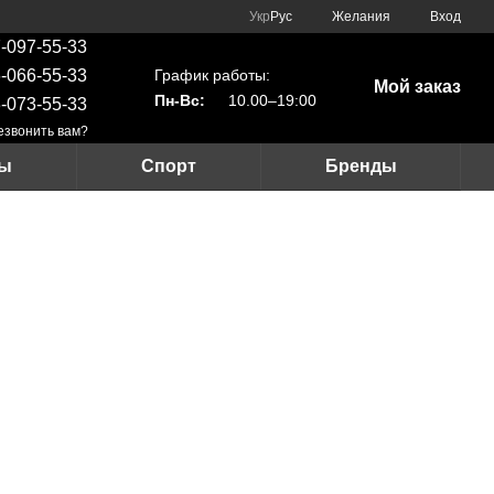
Укр
Рус
Желания
Вход
-097-55-33
График работы:
-066-55-33
Мой заказ
Пн-Вс:
10.00–19:00
-073-55-33
езвонить вам?
ры
Спорт
Бренды