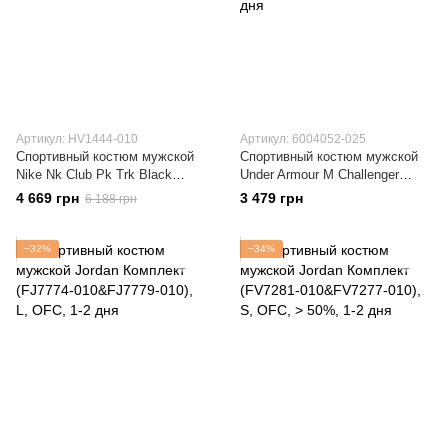
Артикул: HV1444-010
Артикул: 6004052-025
Спортивный костюм мужской
Спортивный костюм мужской
Nike Nk Club Pk Trk Black
Under Armour M Challenger
(HV1444-010)
Tracksuit (6004052-025)
4 669 грн
3 479 грн
6 188 грн
−32%
−34%