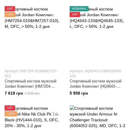
ХИТ
НОВИНКА
−1%
ХИТ
Артикул: HM7254-010&HM7257-
Артикул: HQ4643-133&HQ4645-
010
133
Спортивный костюм мужской
Спортивный костюм мужской
Jordan Комплект (HM7254-
Jordan Комплект (HQ4643-
010&HM7257-010)
133&HQ4645-133)
7 618 грн
5 958 грн
7 696 грн
ХИТ
−25%