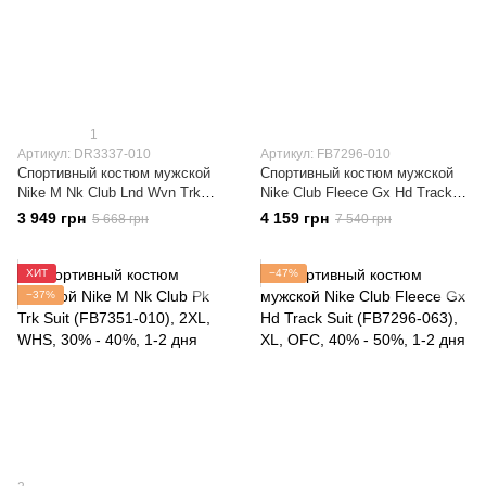
1
Артикул: DR3337-010
Артикул: FB7296-010
Спортивный костюм мужской
Спортивный костюм мужской
Nike M Nk Club Lnd Wvn Trk
Nike Club Fleece Gx Hd Track
Suit (DR3337-010)
Suit (FB7296-010)
3 949 грн
4 159 грн
5 668 грн
7 540 грн
ХИТ
−47%
−37%