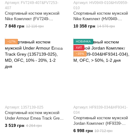
Артикул: FV7249-407&FV7253-
Артикул: HV0949-010&HV0959-
407
010
Спортивный костюм мужской
Спортивный костюм мужской
Nike Комплект (FV7249-
Nike Комплект (HV0949-
407&FV7253-407)
010&HV0959-010)
7 848 грн
10 358 грн
12 116 грн
14 976 грн
−17%
НОВИНКА
ХИТ
−35%
Артикул: 1357139-025
Артикул: HF9339-034&HF9341-
Спортивный костюм мужской
034
Спортивный костюм мужской
Under Armour Emea Track Grey
Jordan Комплект (HF9339-
(1357139-025)
3 519 грн
4 264 грн
034&HF9341-034)
6 998 грн
10 712 грн