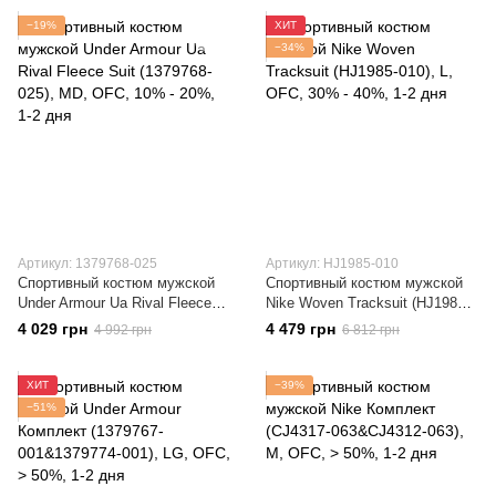
−19%
ХИТ
−34%
Артикул: 1379768-025
Артикул: HJ1985-010
Спортивный костюм мужской
Спортивный костюм мужской
Under Armour Ua Rival Fleece
Nike Woven Tracksuit (HJ1985-
Suit (1379768-025)
010)
4 029 грн
4 479 грн
4 992 грн
6 812 грн
ХИТ
−39%
−51%