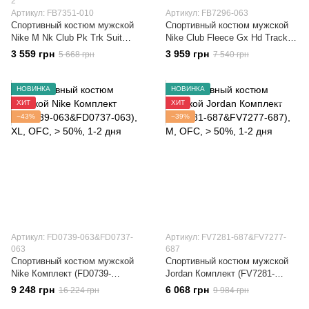
2
Артикул: FB7351-010
Артикул: FB7296-063
Спортивный костюм мужской
Спортивный костюм мужской
Nike M Nk Club Pk Trk Suit
Nike Club Fleece Gx Hd Track
(FB7351-010)
Suit (FB7296-063)
3 559 грн
3 959 грн
5 668 грн
7 540 грн
НОВИНКА
НОВИНКА
ХИТ
ХИТ
−43%
−39%
Артикул: FD0739-063&FD0737-
Артикул: FV7281-687&FV7277-
063
687
Спортивный костюм мужской
Спортивный костюм мужской
Nike Комплект (FD0739-
Jordan Комплект (FV7281-
063&FD0737-063)
687&FV7277-687)
9 248 грн
6 068 грн
16 224 грн
9 984 грн