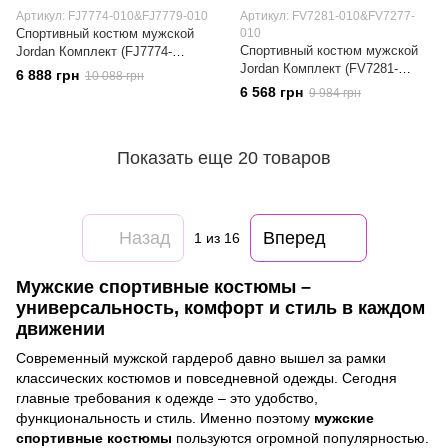
Артикул: FJ7774-010&FJ7779-010
Артикул: FV7281-010&FV7277-
Спортивный костюм мужской
010
Спортивный костюм мужской
Jordan Комплект (FJ7774-
Jordan Комплект (FV7281-
010&FJ7779-010)
6 888 грн
10 088 грн
010&FV7277-010)
6 568 грн
9 984 грн
Показать еще 20 товаров
Назад
Вперед
1
из 16
Мужские спортивные костюмы –
универсальность, комфорт и стиль в каждом
движении
Современный мужской гардероб давно вышел за рамки
классических костюмов и повседневной одежды. Сегодня
главные требования к одежде – это удобство,
функциональность и стиль. Именно поэтому
мужские
спортивные костюмы
пользуются огромной популярностью.