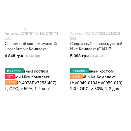
1
Артикул: 1379767-001&1379774-
Артикул: CJ4317-063&CJ4312-
001
063
Спортивный костюм мужской
Спортивный костюм мужской
Under Armour Комплект
Nike Комплект (CJ4317-
(1379767-001&1379774-001)
063&CJ4312-063)
4 848 грн
5 398 грн
9 932 грн
8 840 грн
НОВИНКА
НОВИНКА
ХИТ
−31%
−35%