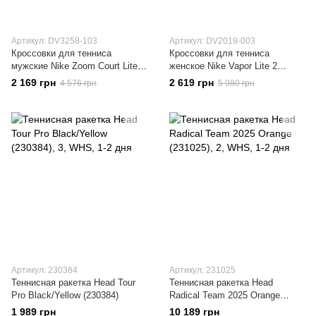
Артикул: DV3258-103
Артикул: DV2019-003
Кроссовки для тенниса
Кроссовки для тенниса
мужские Nike Zoom Court Lite 3
женское Nike Vapor Lite 2
(DV3258-103)
(DV2019-003)
2 169 грн
2 619 грн
4 576 грн
5 980 грн
Артикул: 230384
Артикул: 231025
Теннисная ракетка Head Tour
Теннисная ракетка Head
Pro Black/Yellow (230384)
Radical Team 2025 Orange
(231025)
1 989 грн
10 189 грн