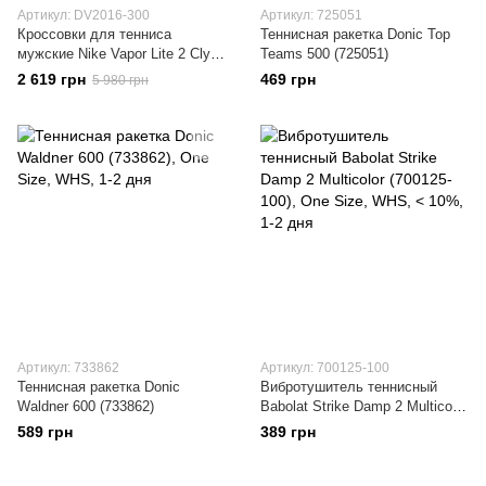
Артикул: DV2016-300
Артикул: 725051
Кроссовки для тенниса
Теннисная ракетка Donic Top
мужские Nike Vapor Lite 2 Cly
Teams 500 (725051)
(DV2016-300)
2 619 грн
469 грн
5 980 грн
Артикул: 733862
Артикул: 700125-100
Теннисная ракетка Donic
Вибротушитель теннисный
Waldner 600 (733862)
Babolat Strike Damp 2 Multicolor
(700125-100)
589 грн
389 грн