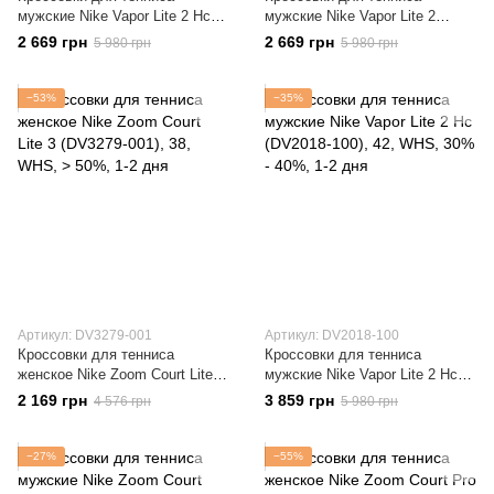
мужские Nike Vapor Lite 2 Hc
мужские Nike Vapor Lite 2
(DV2018-101)
(DV2018-102)
2 669 грн
2 669 грн
5 980 грн
5 980 грн
−53%
−35%
Артикул: DV3279-001
Артикул: DV2018-100
Кроссовки для тенниса
Кроссовки для тенниса
женское Nike Zoom Court Lite 3
мужские Nike Vapor Lite 2 Hc
(DV3279-001)
(DV2018-100)
2 169 грн
3 859 грн
4 576 грн
5 980 грн
−27%
−55%