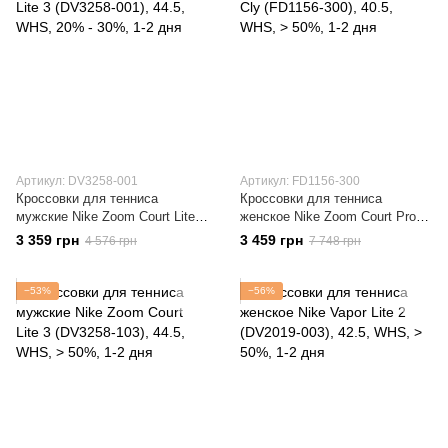
Артикул: DV3258-001
Артикул: FD1156-300
Кроссовки для тенниса
Кроссовки для тенниса
мужские Nike Zoom Court Lite 3
женское Nike Zoom Court Pro
(DV3258-001)
Cly (FD1156-300)
3 359 грн
3 459 грн
4 576 грн
7 748 грн
−53%
−56%