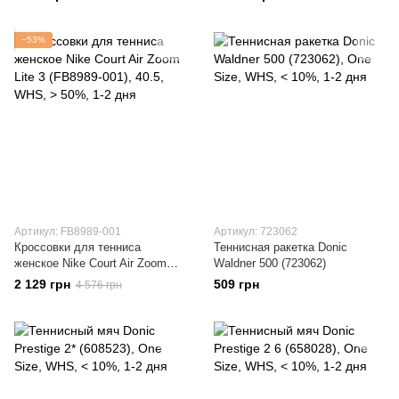
−53%
Артикул: FB8989-001
Артикул: 723062
Кроссовки для тенниса
Теннисная ракетка Donic
женское Nike Court Air Zoom
Waldner 500 (723062)
Lite 3 (FB8989-001)
2 129 грн
509 грн
4 576 грн